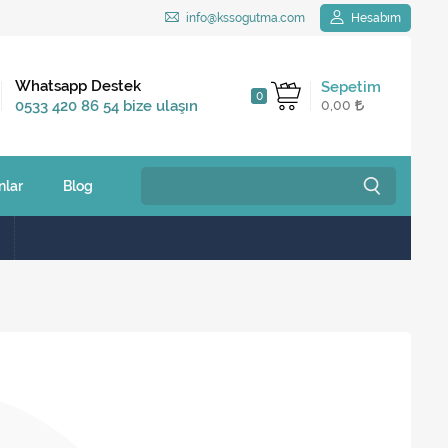
info@kssogutma.com
Hesabım
Kargo Bedava
Whatsapp Destek
Sepetim
0
2.500 TL ve üzeri
0533 420 86 54 bize ulaşın
0,00
siparişlerinizde
nlar
Blog