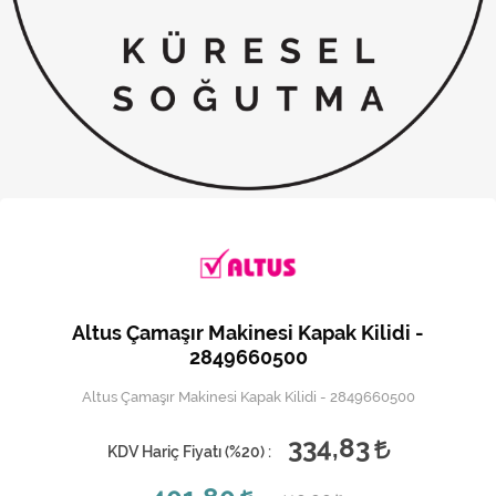
Kireç Önleme Ve Temizlik
Klima
Kombi
Kondansatör
Küçük Ev Aletleri
Musluk
Rezistanslar
Altus Çamaşır Makinesi Kapak Kilidi -
Soğutma Sistemleri
2849660500
Altus Çamaşır Makinesi Kapak Kilidi - 2849660500
Şofben ve Termosifon
334,83
KDV Hariç Fiyatı (
%20
) :