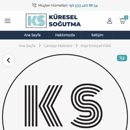
Müşteri Hizmetleri
+90 533 420 86 54
Tüm Kategoriler
Bulaşık Makinesi
Buzdolabı
Ana Sayfa
Hakkımızda
İletişim
Ana Sayfa
Çamaşır Makinesi
Kapı Emniyet Kilidi
Çamaşır Kurutma Makinesi
%2
Çamaşır Makinesi
Doğalgaz Sobası
Elektrikli Aksamlar
Elektrikli Süpürge
Fan
Fırın, Ocak ve Aspiratör