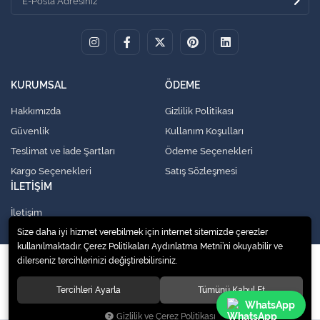
KURUMSAL
ÖDEME
Hakkımızda
Gizlilik Politikası
Güvenlik
Kullanım Koşulları
Teslimat ve İade Şartları
Ödeme Seçenekleri
Kargo Seçenekleri
Satış Sözleşmesi
İLETİŞİM
İletişim
Size daha iyi hizmet verebilmek için internet sitemizde çerezler
kullanılmaktadır. Çerez Politikaları Aydınlatma Metni’ni okuyabilir ve
dilerseniz tercihlerinizi değiştirebilirsiniz.
© 2020
Küresel Soğutma Sistemleri Yedek Parça San. Ve Tic. Ltd. Şti.
. Tüm
hakları saklıdır.
Tercihleri Ayarla
Tümünü Kabul Et
WhatsApp
Gizlilik ve Çerez Politikası