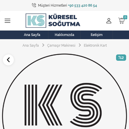
Müşteri Hizmetleri
+90 533 420 86 54
Tüm Kategoriler
Bulaşık Makinesi
Buzdolabı
Ana Sayfa
Hakkımızda
İletişim
Ana Sayfa
Çamaşır Makinesi
Elektronik Kart
Çamaşır Kurutma Makinesi
%2
Çamaşır Makinesi
Doğalgaz Sobası
Elektrikli Aksamlar
Elektrikli Süpürge
Fan
Fırın, Ocak ve Aspiratör