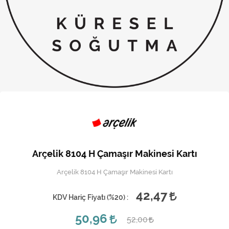
Kireç Önleme Ve Temizlik
Klima
Kombi
Kondansatör
Küçük Ev Aletleri
Musluk
Rezistanslar
Arçelik 8104 H Çamaşır Makinesi Kartı
Soğutma Sistemleri
Arçelik 8104 H Çamaşır Makinesi Kartı
Şofben ve Termosifon
42,47
KDV Hariç Fiyatı (
%20
) :
50,96
52,00