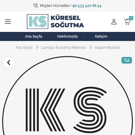
Müşteri Hizmetleri
+90 533 420 86 54
Tüm Kategoriler
Bulaşık Makinesi
Buzdolabı
Ana Sayfa
Hakkımızda
İletişim
Ana Sayfa
Çamaşır Kurutma Makinesi
Kapak Mandalı
Çamaşır Kurutma Makinesi
%2
Çamaşır Makinesi
Doğalgaz Sobası
Elektrikli Aksamlar
Elektrikli Süpürge
Fan
Fırın, Ocak ve Aspiratör