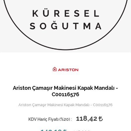
Kireç Önleme Ve Temizlik
Klima
Kombi
Kondansatör
Küçük Ev Aletleri
Musluk
Rezistanslar
Ariston Çamaşır Makinesi Kapak Mandalı -
Soğutma Sistemleri
C00116576
Ariston Çamaşır Makinesi Kapak Mandalı - C00116576
Şofben ve Termosifon
118,42
KDV Hariç Fiyatı (
%20
) :