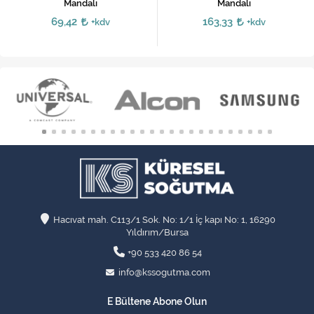
Mandalı
Mandalı
69,42
163,33
+kdv
+kdv
Hacıvat mah. C113/1 Sok. No: 1/1 İç kapı No: 1, 16290
Yıldırım/Bursa
+90 533 420 86 54
info@kssogutma.com
E Bültene Abone Olun