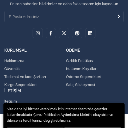
En son haberler, bildirimler ve daha fazla tasarım için kaydolun
KURUMSAL
ÖDEME
Hakkımızda
Gizlilik Politikası
Güvenlik
Kullanım Koşulları
Teslimat ve İade Şartları
Ödeme Seçenekleri
Kargo Seçenekleri
Satış Sözleşmesi
İLETİŞİM
İletişim
Size daha iyi hizmet verebilmek için internet sitemizde çerezler
kullanılmaktadır. Çerez Politikaları Aydınlatma Metni’ni okuyabilir ve
dilerseniz tercihlerinizi değiştirebilirsiniz.
© 2020
Küresel Soğutma Sistemleri Yedek Parça San. Ve Tic. Ltd. Şti.
. Tüm
hakları saklıdır.