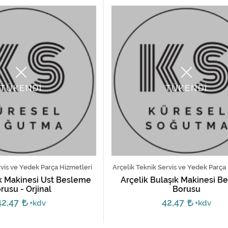
TÜKENDİ
TÜKENDİ
rvis ve Yedek Parça Hizmetleri
Arçelik Teknik Servis ve Yedek Parça
ık Makinesi Üst Besleme
Arçelik Bulaşık Makinesi B
rusu - Orjinal
Borusu
42,47
42,47
+kdv
+kdv