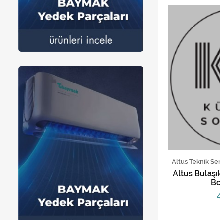
Altus Teknik Se
Altus Bulaş
Bo