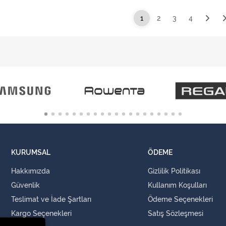
1
2
3
4
KURUMSAL
ÖDEME
Hakkımızda
Gizlilik Politikası
Güvenlik
Kullanım Koşulları
Teslimat ve İade Şartları
Ödeme Seçenekleri
Kargo Seçenekleri
Satış Sözleşmesi
İLETİŞİM