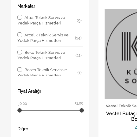
Markalar
Altus Teknik Servis ve
(9)
Yedek Parça Hizmetleri
Arçelik Teknik Servis ve
(14)
Yedek Parça Hizmetleri
Beko Teknik Servis ve
(11)
Yedek Parça Hizmetleri
Bosch Teknik Servis ve
(1)
Yedek Parça Hizmetleri
Profilo Teknik Servis ve
(1)
Fiyat Aralığı
Yedek Parça Hizmetleri
51,00
50,00
Regal Teknik Servis ve
Vestel Teknik Se
(5)
Yedek Parça Hizmetleri
Vestel Bulaş
Bo
Siemens Teknik Servis
(1)
ve Yedek Parça Hizmetleri
Diğer