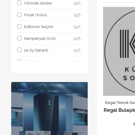
Vestel Teknik Servis ve
Vitrinde Göster
(47)
(5)
Yedek Parça Hizmetleri
Fırsat Ürünü
(47)
Editörün Seçimi
(47)
Kampanyalı Ürün
(47)
24 Ay Garanti
(47)
Hızlı Kargo
(47)
En Çok Satan Ürünler
(47)
Regal Teknik Se
Regal Bulaşık