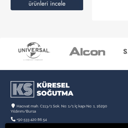
Hacıvat mah. C113/1 Sok. No: 1/1 İç kapı No: 1, 16290
Yıldırım/Bursa
+90 533 420 86 54
info@kssogutma.com