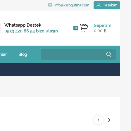
info@kssogutma.com
Hesabım
Kargo Bedava
Whatsapp Destek
Sepetim
0
2.500 TL ve üzeri
0533 420 86 54 bize ulaşın
0,00
siparişlerinizde
nlar
Blog
1