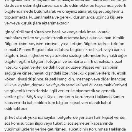
Kireç Önleme Ve Temizlik
da devam eden ilişki süresince elde edilmekte, bu kapsamda yeterli
bilgilendirmede bulunularak ve onayınız alınarak kişisel bilgileriniz
toplanmakta, kullanılmakta ve gerekli durumlarda üçüncü kişilere
Klima
ve/veya kuruluşlara aktarılmaktadır.
Kombi
İşin yürütülmesi süresince basılı ve/veya ıslak imzalı olarak
muhafaza edilen veya elektronik ortamda kayıt altına alınan, Kimlik
Kondansatör
Bilgileri (isim, soy isim, cinsiyet, yaş), İletişim Bilgileri (adres, telefon,
e-mail,) Finans Bilgileri olarak fatura bilgileri, kredi kartı veya banka
bilgileri, ticari ilişkiden veya tüketici sözleşmelerinden kaynaklı diğer
Küçük Ev Aletleri
bilgiler, eğitim bilgileri, fotoğraf, ve bunlarla sınırlı olmaksızın, özel
nitelikli kişisel veriler de dahil olmak üzere (Kişisel veri sahibinin
Musluk
sağlığı ve cinsel hayatı dışındaki özel nitelikli kişisel verileri; ırk, etnik
köken, siyasi düşünce, felsefi inanç, din, mezhep veya diğer inançlar,
Rezistanslar
kılık ve kıyafet, dernek, vakıf ya da sendika üyeliği, ceza mahkûmiyeti
ve güvenlik tedbirleriyle ilgili veriler ile biyometrik ve genetik
Soğutma Sistemleri
veriler gibi ) 6698 sayılı Kişisel Verilerin Korunması Hakkında Kanun
kapsamında bahsedilen tüm bilgiler kişisel veri olarak kabul
Şofben ve Termosifon
edilmektedir.
Şirket olarak yukarıda sayılan belgelerde yer alan tüm kişisel veriler,
söz konusu ticari ilişki veya tüketici sözleşmeleri kapsamında
yükümlülüklerin yerine getirilmesi, Tüketicinin Korunması Hakkında