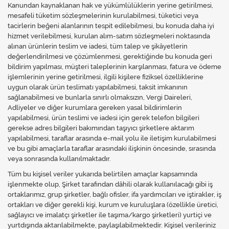
Kanundan kaynaklanan hak ve yükümlülüklerin yerine getirilmesi,
mesafeli tüketim sözleşmelerinin kurulabilmesi, tüketici veya
tacirlerin beğeni alanlarının tespit edilebilmesi, bu konuda daha iyi
hizmet verilebilmesi, kurulan alım-satım sözleşmeleri noktasında
alınan ürünlerin teslim ve iadesi, tüm talep ve şikâyetlerin
değerlendirilmesi ve çözümlenmesi, gerektiğinde bu konuda geri
bildirim yapılması, müşteri taleplerinin karşılanması, fatura ve ödeme
işlemlerinin yerine getirilmesi, ilgili kişilere fiziksel özelliklerine
uygun olarak ürün teslimatı yapılabilmesi, taksit imkanının
sağlanabilmesi ve bunlarla sınırlı olmaksızın, Vergi Daireleri,
Adliyeler ve diğer kurumlara gereken yasal bildirimlerin
yapılabilmesi, ürün teslimi ve iadesi için gerek telefon bilgileri
gerekse adres bilgileri bakımından taşıyıcı şirketlere aktarım
yapılabilmesi, taraflar arasında e-mail yolu ile iletişim kurulabilmesi
ve bu gibi amaçlarla taraflar arasındaki ilişkinin öncesinde, sırasında
veya sonrasında kullanılmaktadır.
Tüm bu kişisel veriler yukarıda belirtilen amaçlar kapsamında
işlenmekte olup, Şirket tarafından dâhili olarak kullanılacağı gibi iş
ortaklarımız, grup şirketler, bağlı ofisler, ifa yardımcıları ve iştirakler, iş
ortakları ve diğer gerekli kişi, kurum ve kuruluşlara (özellikle üretici,
sağlayıcı ve imalatçı şirketler ile taşıma/kargo şirketleri) yurtiçi ve
yurtdışında aktarılabilmekte, paylaşılabilmektedir. Kişisel verileriniz