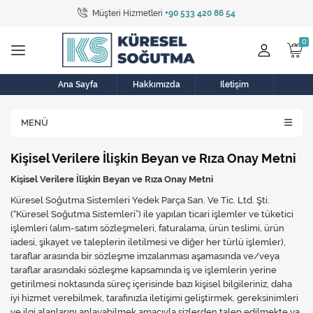
Müşteri Hizmetleri
+90 533 420 86 54
Tüm Kategoriler
Bulaşık Makinesi
Buzdolabı
Ana Sayfa
Hakkımızda
İletişim
Çamaşır Kurutma Makinesi
MENÜ
Çamaşır Makinesi
Kişisel Verilere İlişkin Beyan ve Rıza Onay Metni
Doğalgaz Sobası
Kişisel Verilere İlişkin Beyan ve Rıza Onay Metni
Küresel Soğutma Sistemleri Yedek Parça San. Ve Tic. Ltd. Şti.
Elektrikli Aksamlar
(“Küresel Soğutma Sistemleri”) ile yapılan ticari işlemler ve tüketici
işlemleri (alım-satım sözleşmeleri, faturalama, ürün teslimi, ürün
Elektrikli Süpürge
iadesi, şikayet ve taleplerin iletilmesi ve diğer her türlü işlemler),
taraflar arasında bir sözleşme imzalanması aşamasında ve/veya
Fan
taraflar arasındaki sözleşme kapsamında iş ve işlemlerin yerine
getirilmesi noktasında süreç içerisinde bazı kişisel bilgileriniz, daha
Fırın, Ocak ve Aspiratör
iyi hizmet verebilmek, tarafınızla iletişimi geliştirmek, gereksinimleri
ve ilgi alanlarını anlayabilmek amacıyla sizlerden talep edilmekte ya