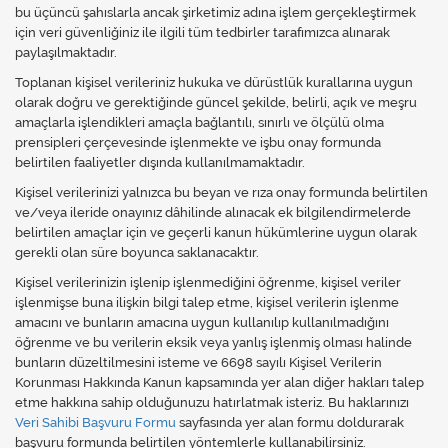
bu üçüncü şahıslarla ancak şirketimiz adına işlem gerçekleştirmek
için veri güvenliğiniz ile ilgili tüm tedbirler tarafımızca alınarak
paylaşılmaktadır.
Toplanan kişisel verileriniz hukuka ve dürüstlük kurallarına uygun
olarak doğru ve gerektiğinde güncel şekilde, belirli, açık ve meşru
amaçlarla işlendikleri amaçla bağlantılı, sınırlı ve ölçülü olma
prensipleri çerçevesinde işlenmekte ve işbu onay formunda
belirtilen faaliyetler dışında kullanılmamaktadır.
Kişisel verilerinizi yalnızca bu beyan ve rıza onay formunda belirtilen
ve/veya ileride onayınız dâhilinde alınacak ek bilgilendirmelerde
belirtilen amaçlar için ve geçerli kanun hükümlerine uygun olarak
gerekli olan süre boyunca saklanacaktır.
Kişisel verilerinizin işlenip işlenmediğini öğrenme, kişisel veriler
işlenmişse buna ilişkin bilgi talep etme, kişisel verilerin işlenme
amacını ve bunların amacına uygun kullanılıp kullanılmadığını
öğrenme ve bu verilerin eksik veya yanlış işlenmiş olması halinde
bunların düzeltilmesini isteme ve 6698 sayılı Kişisel Verilerin
Korunması Hakkında Kanun kapsamında yer alan diğer hakları talep
etme hakkına sahip olduğunuzu hatırlatmak isteriz. Bu haklarınızı
Veri Sahibi Başvuru Formu
sayfasında yer alan formu doldurarak
başvuru formunda belirtilen yöntemlerle kullanabilirsiniz.