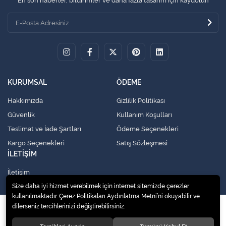
En son haberler, bildirimler ve daha fazla tasarım için kaydolun
KURUMSAL
ÖDEME
Hakkımızda
Gizlilik Politikası
Güvenlik
Kullanım Koşulları
Teslimat ve İade Şartları
Ödeme Seçenekleri
Kargo Seçenekleri
Satış Sözleşmesi
İLETİŞİM
İletişim
Size daha iyi hizmet verebilmek için internet sitemizde çerezler
kullanılmaktadır. Çerez Politikaları Aydınlatma Metni’ni okuyabilir ve
dilerseniz tercihlerinizi değiştirebilirsiniz.
© 2020
Küresel Soğutma Sistemleri Yedek Parça San. Ve Tic. Ltd. Şti.
. Tüm
hakları saklıdır.