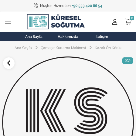
Müşteri Hizmetleri
+90 533 420 86 54
Tüm Kategoriler
Bulaşık Makinesi
Buzdolabı
Ana Sayfa
Hakkımızda
İletişim
Ana Sayfa
Çamaşır Kurutma Makinesi
Kazak Ön Körük
Çamaşır Kurutma Makinesi
%2
Çamaşır Makinesi
Doğalgaz Sobası
Elektrikli Aksamlar
Elektrikli Süpürge
Fan
Fırın, Ocak ve Aspiratör