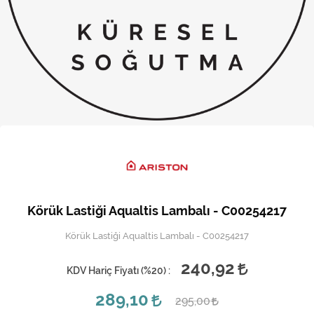
Kireç Önleme Ve Temizlik
Klima
Kombi
Kondansatör
Küçük Ev Aletleri
Musluk
Rezistanslar
Körük Lastiği Aqualtis Lambalı - C00254217
Soğutma Sistemleri
Körük Lastiği Aqualtis Lambalı - C00254217
Şofben ve Termosifon
240,92
KDV Hariç Fiyatı (
%20
) :
289,10
295,00