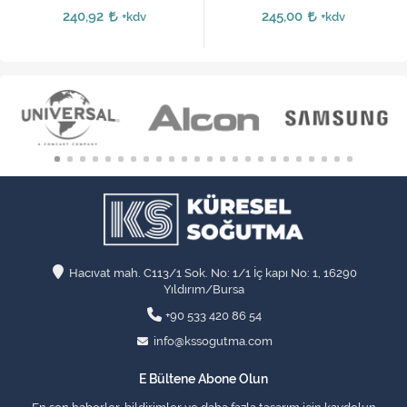
240,92
245,00
+kdv
+kdv
Hacıvat mah. C113/1 Sok. No: 1/1 İç kapı No: 1, 16290
Yıldırım/Bursa
+90 533 420 86 54
info@kssogutma.com
E Bültene Abone Olun