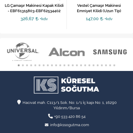
LG Çamaşır Makinesi Kapak Kilidi
Vestel Çamaşır Makinesi
- EBF61315803-EBF62534402
Emniyet Kilidi (Uzun Tip)
326,67
147,00
+kdv
+kdv
Hacıvat mah. C113/1 Sok. No: 1/1 İç kapı No: 1, 16290
Yıldırım/Bursa
+90 533 420 86 54
info@kssogutma.com