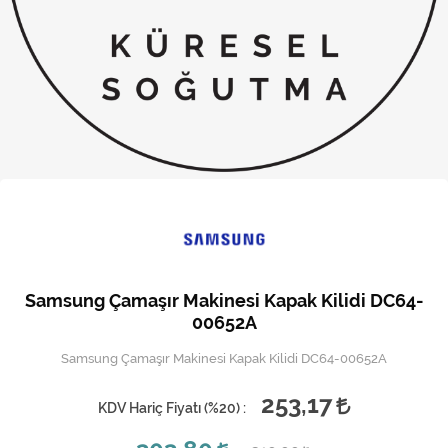
Kireç Önleme Ve Temizlik
Klima
Kombi
Kondansatör
Küçük Ev Aletleri
Musluk
Rezistanslar
Samsung Çamaşır Makinesi Kapak Kilidi DC64-
Soğutma Sistemleri
00652A
Samsung Çamaşır Makinesi Kapak Kilidi DC64-00652A
Şofben ve Termosifon
253,17
KDV Hariç Fiyatı (
%20
) :