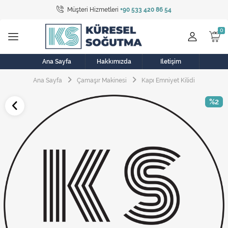
Müşteri Hizmetleri
+90 533 420 86 54
Tüm Kategoriler
Bulaşık Makinesi
Buzdolabı
Ana Sayfa
Hakkımızda
İletişim
Ana Sayfa
Çamaşır Makinesi
Kapı Emniyet Kilidi
Çamaşır Kurutma Makinesi
%2
Çamaşır Makinesi
Doğalgaz Sobası
Elektrikli Aksamlar
Elektrikli Süpürge
Fan
Fırın, Ocak ve Aspiratör