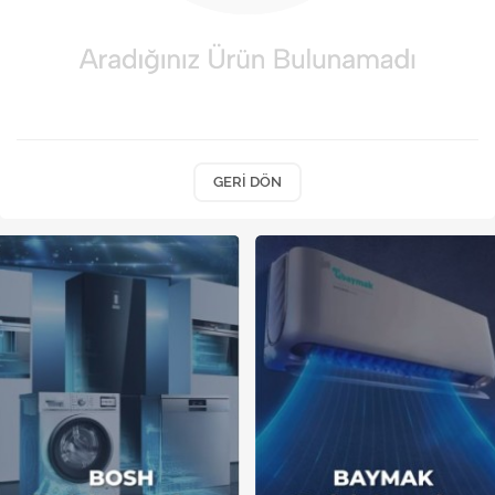
Kireç Önleme Ve Temizlik
Klima
Kombi
Kondansatör
GERI DÖN
Küçük Ev Aletleri
Musluk
Rezistanslar
Soğutma Sistemleri
Şofben ve Termosifon