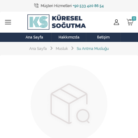
Müşteri Hizmetleri
+90 533 420 86 54
Tüm Kategoriler
Bulaşık Makinesi
Buzdolabı
Ana Sayfa
Hakkımızda
İletişim
Ana Sayfa
Musluk
Su Arıtma Musluğu
Çamaşır Kurutma Makinesi
Çamaşır Makinesi
Doğalgaz Sobası
Elektrikli Aksamlar
Elektrikli Süpürge
Fan
Fırın, Ocak ve Aspiratör