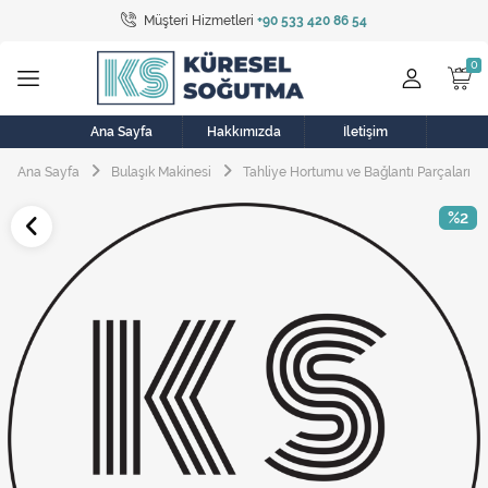
Müşteri Hizmetleri
+90 533 420 86 54
Tüm Kategoriler
Bulaşık Makinesi
Buzdolabı
Ana Sayfa
Hakkımızda
İletişim
Ana Sayfa
Bulaşık Makinesi
Tahliye Hortumu ve Bağlantı Parçaları
Çamaşır Kurutma Makinesi
%2
Çamaşır Makinesi
Doğalgaz Sobası
Elektrikli Aksamlar
Elektrikli Süpürge
Fan
Fırın, Ocak ve Aspiratör