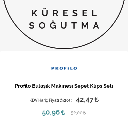
Kireç Önleme Ve Temizlik
Klima
Kombi
Kondansatör
Küçük Ev Aletleri
Musluk
Rezistanslar
Profilo Bulaşık Makinesi Sepet Klips Seti
Soğutma Sistemleri
42,47
KDV Hariç Fiyatı (
%20
) :
Şofben ve Termosifon
50,96
52,00