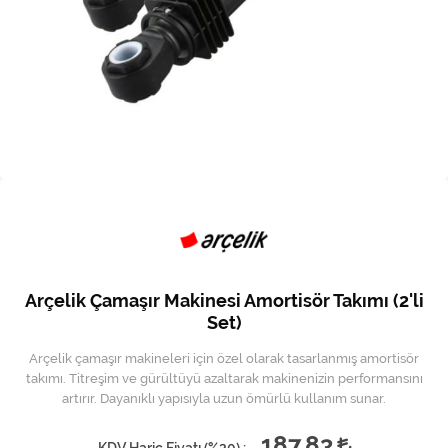
Kireç Önleme Ve Temizlik
Klima
Kombi
Kondansatör
Küçük Ev Aletleri
Musluk
Rezistanslar
​Arçelik Çamaşır Makinesi Amortisör Takımı (2'li
Soğutma Sistemleri
Set)
Arçelik çamaşır makineleri için özel olarak tasarlanmış amortisör
Şofben ve Termosifon
takımı. Titreşim ve gürültüyü azaltarak makinenizin performansını
artırır. Dayanıklı yapısıyla uzun ömürlü kullanım sunar.
187,83