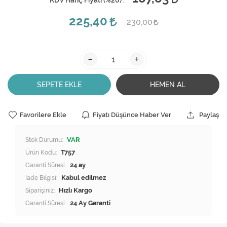
KDV Hariç Fiyatı (
%20
) :
225,40
230,00
-
+
SEPETE EKLE
HEMEN AL
Favorilere Ekle
Fiyatı Düşünce Haber Ver
Paylaş
Stok Durumu:
VAR
Ürün Kodu:
T757
Garanti Süresi:
24 ay
İade Bilgisi:
Siparişiniz:
Hızlı Kargo
Garanti Süresi:
24 Ay Garanti