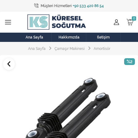
Müşteri Hizmetleri
+90 533 420 86 54
Tüm Kategoriler
Bulaşık Makinesi
Buzdolabı
Ana Sayfa
Hakkımızda
İletişim
Ana Sayfa
Çamaşır Makinesi
Amortisör
Çamaşır Kurutma Makinesi
%2
Çamaşır Makinesi
Doğalgaz Sobası
Elektrikli Aksamlar
Elektrikli Süpürge
Fan
Fırın, Ocak ve Aspiratör