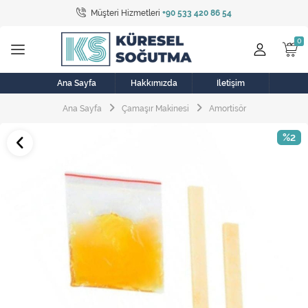
Müşteri Hizmetleri
+90 533 420 86 54
Tüm Kategoriler
Bulaşık Makinesi
Buzdolabı
Ana Sayfa
Hakkımızda
İletişim
Ana Sayfa
Çamaşır Makinesi
Amortisör
Çamaşır Kurutma Makinesi
%2
Çamaşır Makinesi
Doğalgaz Sobası
Elektrikli Aksamlar
Elektrikli Süpürge
Fan
Fırın, Ocak ve Aspiratör