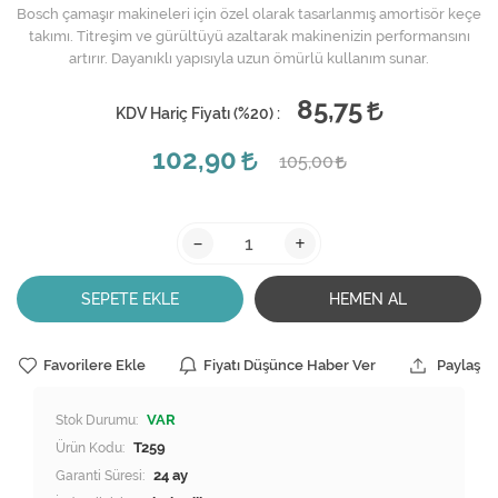
Bosch çamaşır makineleri için özel olarak tasarlanmış amortisör keçe
takımı. Titreşim ve gürültüyü azaltarak makinenizin performansını
artırır. Dayanıklı yapısıyla uzun ömürlü kullanım sunar.​
85,75
KDV Hariç Fiyatı (
%20
) :
102,90
105,00
-
+
SEPETE EKLE
HEMEN AL
Favorilere Ekle
Fiyatı Düşünce Haber Ver
Paylaş
Stok Durumu:
VAR
Ürün Kodu:
T259
Garanti Süresi:
24 ay