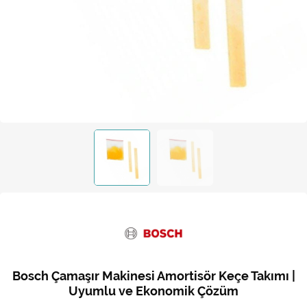
Kireç Önleme Ve Temizlik
Klima
Kombi
Kondansatör
Küçük Ev Aletleri
Musluk
Rezistanslar
Soğutma Sistemleri
Şofben ve Termosifon
Bosch Çamaşır Makinesi Amortisör Keçe Takımı |
Uyumlu ve Ekonomik Çözüm