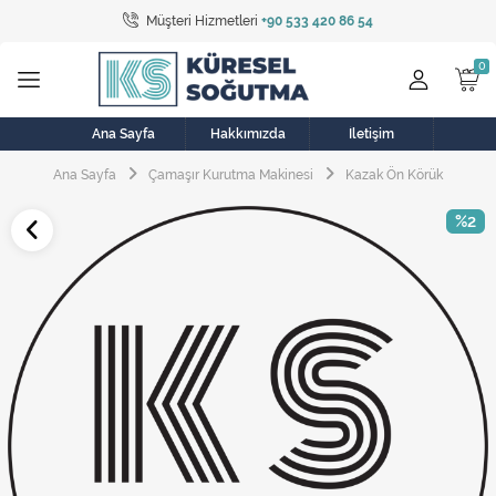
Müşteri Hizmetleri
+90 533 420 86 54
Tüm Kategoriler
Bulaşık Makinesi
Buzdolabı
Ana Sayfa
Hakkımızda
İletişim
Ana Sayfa
Çamaşır Kurutma Makinesi
Kazak Ön Körük
Çamaşır Kurutma Makinesi
%2
Çamaşır Makinesi
Doğalgaz Sobası
Elektrikli Aksamlar
Elektrikli Süpürge
Fan
Fırın, Ocak ve Aspiratör