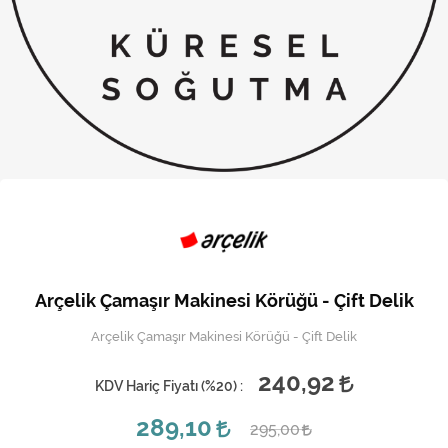
Kireç Önleme Ve Temizlik
Klima
Kombi
Kondansatör
Küçük Ev Aletleri
Musluk
Rezistanslar
Arçelik Çamaşır Makinesi Körüğü - Çift Delik
Soğutma Sistemleri
Arçelik Çamaşır Makinesi Körüğü - Çift Delik
Şofben ve Termosifon
240,92
KDV Hariç Fiyatı (
%20
) :
289,10
295,00