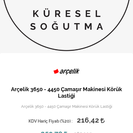
Kireç Önleme Ve Temizlik
Klima
Kombi
Kondansatör
Küçük Ev Aletleri
Musluk
Rezistanslar
Arçelik 3650 - 4450 Çamaşır Makinesi Körük
Soğutma Sistemleri
Lastiği
Arçelik 3650 - 4450 Çamaşır Makinesi Körük Lastiği
Şofben ve Termosifon
216,42
KDV Hariç Fiyatı (
%20
) :