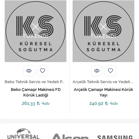
TÜKENDİ
TÜKENDİ
Beko Teknik Servis ve Yedek Parça Hizmetleri
Arçelik Teknik Servis ve Yedek Parça Hizmetleri
Beko Çamaşır Makinesi FD
Arçelik Çamaşır Makinesi Körük
Körük Lastiği
Yayı
261,33
240,92
+kdv
+kdv