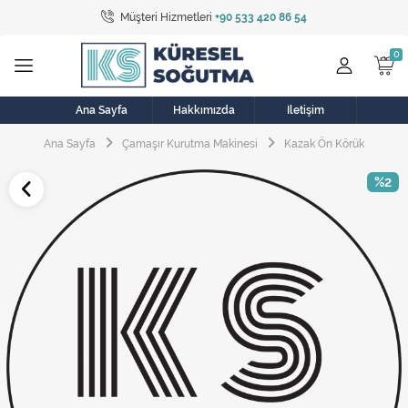
Müşteri Hizmetleri
+90 533 420 86 54
Tüm Kategoriler
Bulaşık Makinesi
Buzdolabı
Ana Sayfa
Hakkımızda
İletişim
Ana Sayfa
Çamaşır Kurutma Makinesi
Kazak Ön Körük
Çamaşır Kurutma Makinesi
%2
Çamaşır Makinesi
Doğalgaz Sobası
Elektrikli Aksamlar
Elektrikli Süpürge
Fan
Fırın, Ocak ve Aspiratör