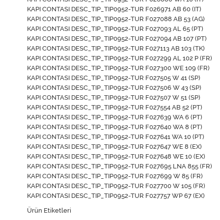
KAPI CONTASI DESC_TIP_TIP0952-TUR F026971 AB 60 (IT)
KAPI CONTASI DESC_TIP_TIP0952-TUR F027088 AB 53 (AG)
KAPI CONTASI DESC_TIP_TIP0952-TUR F027093 AL 65 (PT)
KAPI CONTASI DESC_TIP_TIP0952-TUR F027094 AB 107 (PT)
KAPI CONTASI DESC_TIP_TIP0952-TUR F027113 AB 103 (TK)
KAPI CONTASI DESC_TIP_TIP0952-TUR F027299 AL 102 P (FR)
KAPI CONTASI DESC_TIP_TIP0952-TUR F027300 WE 109 (FR)
KAPI CONTASI DESC_TIP_TIP0952-TUR F027505 W 41 (SP)
KAPI CONTASI DESC_TIP_TIP0952-TUR F027506 W 43 (SP)
KAPI CONTASI DESC_TIP_TIP0952-TUR F027507 W 51 (SP)
KAPI CONTASI DESC_TIP_TIP0952-TUR F027554 AB 52 (PT)
KAPI CONTASI DESC_TIP_TIP0952-TUR F027639 WA 6 (PT)
KAPI CONTASI DESC_TIP_TIP0952-TUR F027640 WA 8 (PT)
KAPI CONTASI DESC_TIP_TIP0952-TUR F027641 WA 10 (PT)
KAPI CONTASI DESC_TIP_TIP0952-TUR F027647 WE 8 (EX)
KAPI CONTASI DESC_TIP_TIP0952-TUR F027648 WE 10 (EX)
KAPI CONTASI DESC_TIP_TIP0952-TUR F027695 LNA 855 (FR)
KAPI CONTASI DESC_TIP_TIP0952-TUR F027699 W 85 (FR)
KAPI CONTASI DESC_TIP_TIP0952-TUR F027700 W 105 (FR)
KAPI CONTASI DESC_TIP_TIP0952-TUR F027757 WP 67 (EX)
Ürün Etiketleri