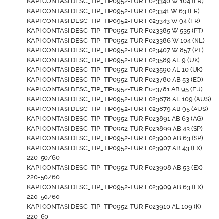
KAPI CONTASI DESC_TIP_TIP0952-TUR F023340 W 104 (FR)
KAPI CONTASI DESC_TIP_TIP0952-TUR F023341 W 63 (FR)
KAPI CONTASI DESC_TIP_TIP0952-TUR F023343 W 94 (FR)
KAPI CONTASI DESC_TIP_TIP0952-TUR F023385 W 535 (PT)
KAPI CONTASI DESC_TIP_TIP0952-TUR F023386 W 104 (NL)
KAPI CONTASI DESC_TIP_TIP0952-TUR F023407 W 857 (PT)
KAPI CONTASI DESC_TIP_TIP0952-TUR F023589 AL 9 (UK)
KAPI CONTASI DESC_TIP_TIP0952-TUR F023590 AL 10 (UK)
KAPI CONTASI DESC_TIP_TIP0952-TUR F023780 AB 53 (EO)
KAPI CONTASI DESC_TIP_TIP0952-TUR F023781 AB 95 (EU)
KAPI CONTASI DESC_TIP_TIP0952-TUR F023878 AL 109 (AUS)
KAPI CONTASI DESC_TIP_TIP0952-TUR F023879 AB 95 (AUS)
KAPI CONTASI DESC_TIP_TIP0952-TUR F023891 AB 63 (AG)
KAPI CONTASI DESC_TIP_TIP0952-TUR F023899 AB 43 (SP)
KAPI CONTASI DESC_TIP_TIP0952-TUR F023900 AB 63 (SP)
KAPI CONTASI DESC_TIP_TIP0952-TUR F023907 AB 43 (EX)
220-50/60
KAPI CONTASI DESC_TIP_TIP0952-TUR F023908 AB 53 (EX)
220-50/60
KAPI CONTASI DESC_TIP_TIP0952-TUR F023909 AB 63 (EX)
220-50/60
KAPI CONTASI DESC_TIP_TIP0952-TUR F023910 AL 109 (K)
220-60