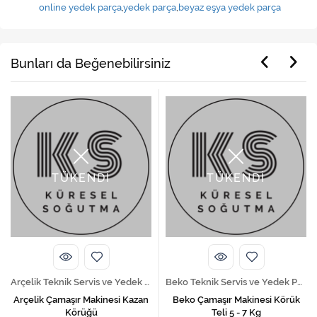
online yedek parça
,
yedek parça
,
beyaz eşya yedek parça
Bunları da Beğenebilirsiniz
TÜKENDİ
TÜKENDİ
Beko Teknik Servis ve Yedek Parça Hizmetleri
Siemens Teknik Servis ve Yedek Parça Hizmetleri
Beko Çamaşır Makinesi Körük
Siemens Çamaşır Makinesi
Teli 5 - 7 Kg
Körük Lastiği - Işıklı