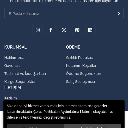
En son haberler, bildirimler ve daha fazla tasarım için kaydolun
KURUMSAL
ÖDEME
Hakkımızda
Gizlilik Politikası
Güvenlik
Kullanım Koşulları
Teslimat ve İade Şartları
Ödeme Seçenekleri
Kargo Seçenekleri
Satış Sözleşmesi
İLETİŞİM
İletişim
Size daha iyi hizmet verebilmek için internet sitemizde çerezler
kullanılmaktadır. Çerez Politikaları Aydınlatma Metni’ni okuyabilir ve
dilerseniz tercihlerinizi değiştirebilirsiniz.
© 2020
Küresel Soğutma Sistemleri Yedek Parça San. Ve Tic. Ltd. Şti.
. Tüm
hakları saklıdır.