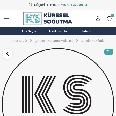
Müşteri Hizmetleri
+90 533 420 86 54
Tüm Kategoriler
Bulaşık Makinesi
Buzdolabı
Ana Sayfa
Hakkımızda
İletişim
Ana Sayfa
Çamaşır Kurutma Makinesi
Kazak Ön Körük
Çamaşır Kurutma Makinesi
%2
Çamaşır Makinesi
Doğalgaz Sobası
Elektrikli Aksamlar
Elektrikli Süpürge
Fan
Fırın, Ocak ve Aspiratör