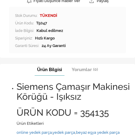
Fiyatı Düşünce Haber Ver
Paylaş
Stok Durumu:
TÜKENDİ
Ürün Kodu:
T5047
İade Bilgisi:
Siparişiniz:
Hızlı Kargo
Garanti Süresi:
24 Ay Garanti
Ürün Bilgisi
Yorumlar
(0)
Siemens Çamaşır Makinesi
Körüğü - Işıksız
ÜRÜN KODU = 354135
Ürün Etiketleri
online yedek parça
,
yedek parça
,
beyaz eşya yedek parça