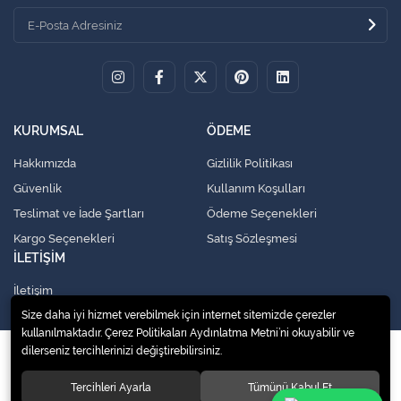
KURUMSAL
ÖDEME
Hakkımızda
Gizlilik Politikası
Güvenlik
Kullanım Koşulları
Teslimat ve İade Şartları
Ödeme Seçenekleri
Kargo Seçenekleri
Satış Sözleşmesi
İLETİŞİM
İletişim
Size daha iyi hizmet verebilmek için internet sitemizde çerezler
kullanılmaktadır. Çerez Politikaları Aydınlatma Metni’ni okuyabilir ve
dilerseniz tercihlerinizi değiştirebilirsiniz.
© 2020
Küresel Soğutma Sistemleri Yedek Parça San. Ve Tic. Ltd. Şti.
. Tüm
hakları saklıdır.
Tercihleri Ayarla
Tümünü Kabul Et