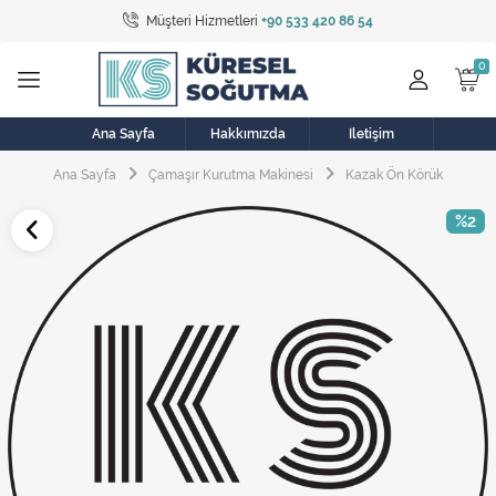
Müşteri Hizmetleri
+90 533 420 86 54
Tüm Kategoriler
Bulaşık Makinesi
Buzdolabı
Ana Sayfa
Hakkımızda
İletişim
Ana Sayfa
Çamaşır Kurutma Makinesi
Kazak Ön Körük
Çamaşır Kurutma Makinesi
%2
Çamaşır Makinesi
Doğalgaz Sobası
Elektrikli Aksamlar
Elektrikli Süpürge
Fan
Fırın, Ocak ve Aspiratör