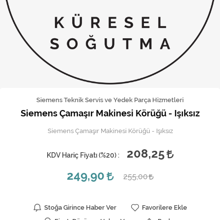
Kireç Önleme Ve Temizlik
Klima
Kombi
Kondansatör
Küçük Ev Aletleri
Siemens Teknik Servis ve Yedek Parça Hizmetleri
Siemens Çamaşır Makinesi Körüğü - Işıksız
Musluk
Siemens Çamaşır Makinesi Körüğü - Işıksız
Rezistanslar
208,25
KDV Hariç Fiyatı (
%20
) :
Soğutma Sistemleri
249,90
255,00
Şofben ve Termosifon
Stoğa Girince Haber Ver
Favorilere Ekle