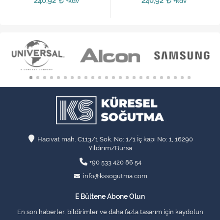
240,92
240,92
+kdv
+kdv
Hacıvat mah. C113/1 Sok. No: 1/1 İç kapı No: 1, 16290
Yıldırım/Bursa
+90 533 420 86 54
info@kssogutma.com
E Bültene Abone Olun
En son haberler, bildirimler ve daha fazla tasarım için kaydolun