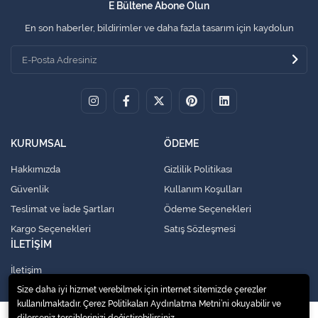
E Bültene Abone Olun
En son haberler, bildirimler ve daha fazla tasarım için kaydolun
KURUMSAL
ÖDEME
Hakkımızda
Gizlilik Politikası
Güvenlik
Kullanım Koşulları
Teslimat ve İade Şartları
Ödeme Seçenekleri
Kargo Seçenekleri
Satış Sözleşmesi
İLETİŞİM
İletişim
Size daha iyi hizmet verebilmek için internet sitemizde çerezler
kullanılmaktadır. Çerez Politikaları Aydınlatma Metni’ni okuyabilir ve
dilerseniz tercihlerinizi değiştirebilirsiniz.
© 2020
Küresel Soğutma Sistemleri Yedek Parça San. Ve Tic. Ltd. Şti.
. Tüm