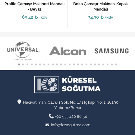
Profilo Çamaşır Makinesi Mandalı
Beko Çamaşır Makinesi Kapak
- Beyaz
Mandalı
69,42
34,30
+kdv
+kdv
Hacıvat mah. C113/1 Sok. No: 1/1 İç kapı No: 1, 16290
Yıldırım/Bursa
+90 533 420 86 54
info@kssogutma.com