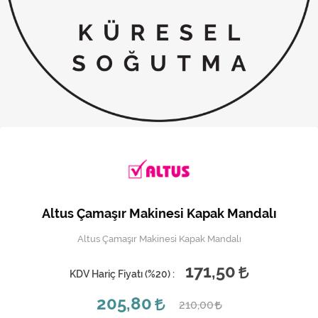
Kireç Önleme Ve Temizlik
Klima
Kombi
Kondansatör
Küçük Ev Aletleri
Musluk
Rezistanslar
Altus Çamaşır Makinesi Kapak Mandalı
Soğutma Sistemleri
Altus Çamaşır Makinesi Kapak Mandalı
Şofben ve Termosifon
171,50
KDV Hariç Fiyatı (
%20
) :
205,80
210,00