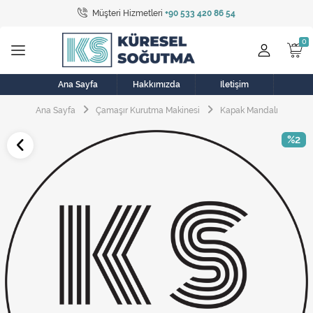
Müşteri Hizmetleri
+90 533 420 86 54
Tüm Kategoriler
Bulaşık Makinesi
Buzdolabı
Ana Sayfa
Hakkımızda
İletişim
Ana Sayfa
Çamaşır Kurutma Makinesi
Kapak Mandalı
Çamaşır Kurutma Makinesi
%2
Çamaşır Makinesi
Doğalgaz Sobası
Elektrikli Aksamlar
Elektrikli Süpürge
Fan
Fırın, Ocak ve Aspiratör