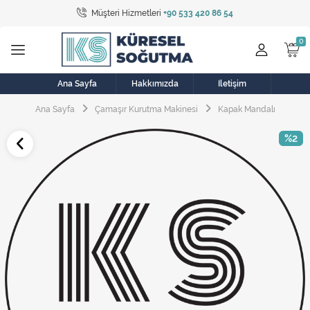
Müşteri Hizmetleri
+90 533 420 86 54
Tüm Kategoriler
Bulaşık Makinesi
Buzdolabı
Ana Sayfa
Hakkımızda
İletişim
Ana Sayfa
Çamaşır Kurutma Makinesi
Kapak Mandalı
Çamaşır Kurutma Makinesi
%2
Çamaşır Makinesi
Doğalgaz Sobası
Elektrikli Aksamlar
Elektrikli Süpürge
Fan
Fırın, Ocak ve Aspiratör