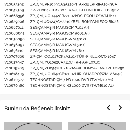
V10653292
ZP_ÇM_PP1049CA3A210/İTA-RIBER(RIPA1049CA
V10652369
ZP-ZO0642CB1200/FRA-HIGH ONE(HIG LF605BV
V10666356
ZP_ÇM_UO0442CB2200/KOS-ECOLUX(WM 611)
V10629206
ZP_ÇM UO1247CA2210/BEL-BOMPANI ECO(BI028
V10687011
SEG ÇAMAŞIR MAK.(SCM 7101 A+)
V10686891
SEG ÇAMAŞIR MAK.(SCM 5061 A+)
V10636098
SEG ÇAMAŞIR MAK.(SWM 5012)
V10636097
SEG ÇAMAŞIR MAK.(SWM 5011)
V10636110
SEG ÇAMAŞIR MAK.(SWM 781)
V10707606
ZP-ÇM_OO1047CR4A210/TÜR-FINLUXWO 1047
V10627947
ZP_ÇM_YO1052CA3110/FR-FAR(L0710)
V10619283
ZP_ÇM_ZO0542CB210/MAKEDONYA-FAVORIT(MP50
V10618405
ZP_ÇM_UO0642CB1200/HIR-QUADRO(WM-A6042)
V10670527
TECHNOSTAR ÇM 7 KG 1000 DVR (TWM710 A1)
V10670360
TECHNOSTAR ÇM 6 KG 1000 DVR (TWM610 A1)
Bunları da Beğenebilirsiniz