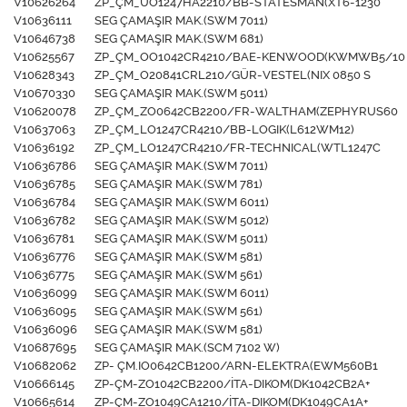
V10626264
ZP_ÇM_UO1247HA2210/BB-STATESMAN(XT6-1230
V10636111
SEG ÇAMAŞIR MAK.(SWM 7011)
V10646738
SEG ÇAMAŞIR MAK.(SWM 681)
V10625567
ZP_ÇM_OO1042CR4210/BAE-KENWOOD(KWMWB5/10
V10628343
ZP_ÇM_O20841CRL210/GÜR-VESTEL(NIX 0850 S
V10670330
SEG ÇAMAŞIR MAK.(SWM 5011)
V10620078
ZP_ÇM_ZO0642CB2200/FR-WALTHAM(ZEPHYRUS60
V10637063
ZP_ÇM_LO1247CR4210/BB-LOGIK(L612WM12)
V10636192
ZP_ÇM_LO1247CR4210/FR-TECHNICAL(WTL1247C
V10636786
SEG ÇAMAŞIR MAK.(SWM 7011)
V10636785
SEG ÇAMAŞIR MAK.(SWM 781)
V10636784
SEG ÇAMAŞIR MAK.(SWM 6011)
V10636782
SEG ÇAMAŞIR MAK.(SWM 5012)
V10636781
SEG ÇAMAŞIR MAK.(SWM 5011)
V10636776
SEG ÇAMAŞIR MAK.(SWM 581)
V10636775
SEG ÇAMAŞIR MAK.(SWM 561)
V10636099
SEG ÇAMAŞIR MAK.(SWM 6011)
V10636095
SEG ÇAMAŞIR MAK.(SWM 561)
V10636096
SEG ÇAMAŞIR MAK.(SWM 581)
V10687695
SEG ÇAMAŞIR MAK.(SCM 7102 W)
V10682062
ZP- ÇM.IO0642CB1200/ARN-ELEKTRA(EWM560B1
V10666145
ZP-ÇM-ZO1042CB2200/İTA-DIKOM(DK1042CB2A+
V10665614
ZP-ÇM-ZO1049CA1210/İTA-DIKOM(DK1049CA1A+