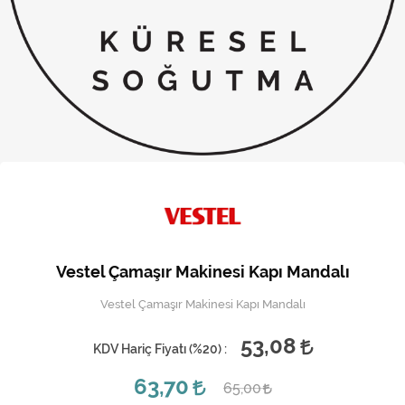
Kireç Önleme Ve Temizlik
Klima
Kombi
Kondansatör
Küçük Ev Aletleri
Musluk
Rezistanslar
Vestel Çamaşır Makinesi Kapı Mandalı
Soğutma Sistemleri
Vestel Çamaşır Makinesi Kapı Mandalı
Şofben ve Termosifon
53,08
KDV Hariç Fiyatı (
%20
) :
63,70
65,00