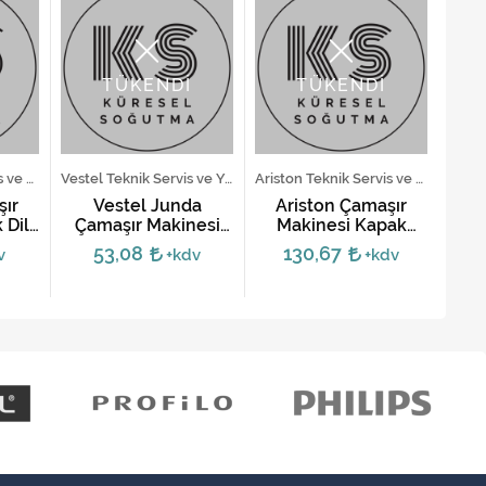
TÜKENDİ
TÜKENDİ
Arçelik Teknik Servis ve Yedek Parça Hizmetleri
Vestel Teknik Servis ve Yedek Parça Hizmetleri
Ariston Teknik Servis ve Yedek Parça Hizmetleri
şır
Vestel Junda
Ariston Çamaşır
Be
Dili
Çamaşır Makinesi
Makinesi Kapak
Ça
Kapak Mandalı -
Mandalı - C0075323
53,08
130,67
v
+kdv
+kdv
Beyaz