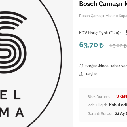
Bosch Çamaşır 
Bosch Çamaşır Makine Kapa
KDV Hariç Fiyatı (
%20
) :
63,70
65,00
Stoğa Girince Haber Ver
Paylaş
Stok Durumu:
TÜKEN
İade Bilgisi:
Garanti Süresi:
24 Ay 