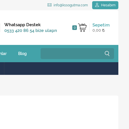
info@kssogutma.com
Hesabım
Kargo Bedava
Whatsapp Destek
Sepetim
0
2.500 TL ve üzeri
0533 420 86 54 bize ulaşın
0,00
siparişlerinizde
nlar
Blog