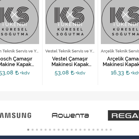
TÜKENDİ
TÜKENDİ
TÜKENDİ
Bosch Teknik Servis ve Yedek Parça Hizmetleri
Vestel Teknik Servis ve Yedek Parça Hizmetleri
osch Çamaşır
Vestel Çamaşır
Arçelik Çama
Makine Kapak
Makinesi Kapak
Makinesi Kapak 
Mandalı - Gri
Mandalı - Beyaz
Kanca Yayı
53,08
53,08
16,33
+kdv
+kdv
+kd