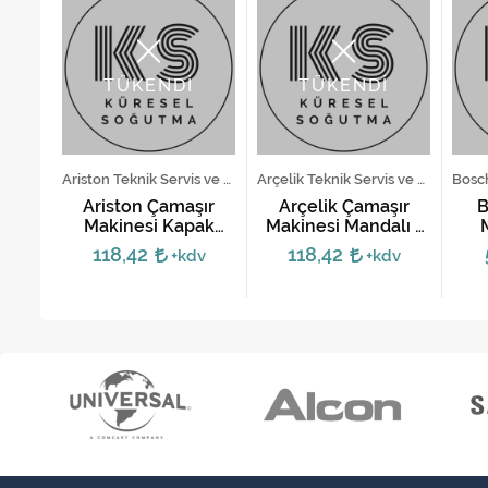
TÜKENDİ
TÜKENDİ
Profilo Teknik Servis ve Yedek Parça Hizmetleri
Ariston Teknik Servis ve Yedek Parça Hizmetleri
Arçelik Teknik Servis ve Yedek Parça Hizmetleri
şır
Ariston Çamaşır
Arçelik Çamaşır
B
pak
Makinesi Kapak
Makinesi Mandalı -
Mandalı -
Eski Tip
118,42
118,42
v
+kdv
+kdv
C00116580