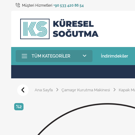
Müşteri Hizmetleri
+90 533 420 86 54
TÜM KATEGORILER
İndirimdekiler
Ana Sayfa
Çamaşır Kurutma Makinesi
Kapak M
%2