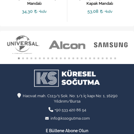
Mandalı
Kapak Mandalı
34,30
53,08
+kdv
+kdv
Hacıvat mah. C113/1 Sok. No: 1/1 İç kapı No: 1, 16290
Yıldırım/Bursa
+90 533 420 86 54
info@kssogutma.com
E Bültene Abone Olun