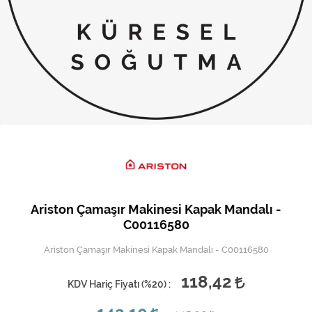
Kireç Önleme Ve Temizlik
Klima
Kombi
Kondansatör
Küçük Ev Aletleri
Musluk
Rezistanslar
Ariston Çamaşır Makinesi Kapak Mandalı -
Soğutma Sistemleri
C00116580
Ariston Çamaşır Makinesi Kapak Mandalı - C00116580
Şofben ve Termosifon
118,42
KDV Hariç Fiyatı (
%20
) :