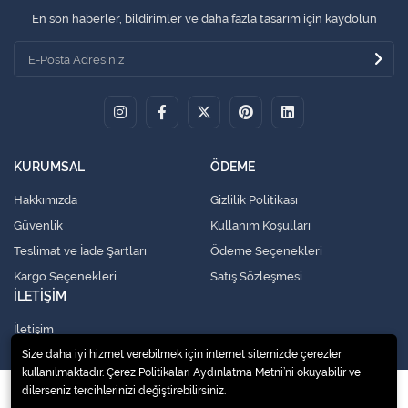
En son haberler, bildirimler ve daha fazla tasarım için kaydolun
KURUMSAL
ÖDEME
Hakkımızda
Gizlilik Politikası
Güvenlik
Kullanım Koşulları
Teslimat ve İade Şartları
Ödeme Seçenekleri
Kargo Seçenekleri
Satış Sözleşmesi
İLETİŞİM
İletişim
Size daha iyi hizmet verebilmek için internet sitemizde çerezler
kullanılmaktadır. Çerez Politikaları Aydınlatma Metni’ni okuyabilir ve
dilerseniz tercihlerinizi değiştirebilirsiniz.
© 2020
Küresel Soğutma Sistemleri Yedek Parça San. Ve Tic. Ltd. Şti.
. Tüm
hakları saklıdır.