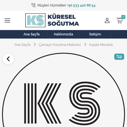
Müşteri Hizmetleri
+90 533 420 86 54
Tüm Kategoriler
Bulaşık Makinesi
Buzdolabı
Ana Sayfa
Hakkımızda
İletişim
Ana Sayfa
Çamaşır Kurutma Makinesi
Kapak Mandalı
Çamaşır Kurutma Makinesi
%2
Çamaşır Makinesi
Doğalgaz Sobası
Elektrikli Aksamlar
Elektrikli Süpürge
Fan
Fırın, Ocak ve Aspiratör