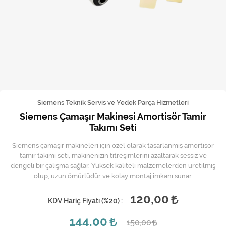
Kireç Önleme Ve Temizlik
Klima
Kombi
Kondansatör
Küçük Ev Aletleri
Siemens Teknik Servis ve Yedek Parça Hizmetleri
Siemens Çamaşır Makinesi Amortisör Tamir
Musluk
Takımı Seti
Rezistanslar
Siemens çamaşır makineleri için özel olarak tasarlanmış amortisör
tamir takımı seti, makinenizin titreşimlerini azaltarak sessiz ve
Soğutma Sistemleri
dengeli bir çalışma sağlar. Yüksek kaliteli malzemelerden üretilmiş
olup, uzun ömürlüdür ve kolay montaj imkanı sunar.
Şofben ve Termosifon
120,00
KDV Hariç Fiyatı (
%20
) :
144,00
150,00