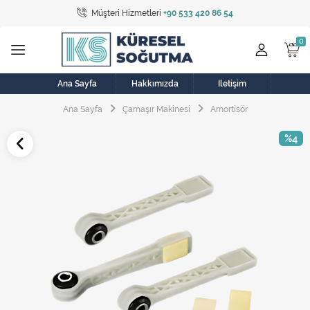
Müşteri Hizmetleri
+90 533 420 86 54
Tüm Kategoriler
Bulaşık Makinesi
Buzdolabı
Ana Sayfa
Hakkımızda
İletişim
Ana Sayfa
Çamaşır Makinesi
Amortisör
Çamaşır Kurutma Makinesi
%4
Çamaşır Makinesi
Doğalgaz Sobası
Elektrikli Aksamlar
Elektrikli Süpürge
Fan
Fırın, Ocak ve Aspiratör