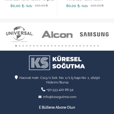
80,00
100,00
80,00
100,00
+kdv
+kdv
Hacıvat mah. C113/1 Sok. No: 1/1 İç kapı No: 1, 16290
Yıldırım/Bursa
+90 533 420 86 54
info@kssogutma.com
E Bültene Abone Olun