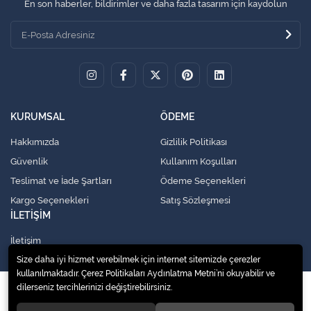
En son haberler, bildirimler ve daha fazla tasarım için kaydolun
KURUMSAL
ÖDEME
Hakkımızda
Gizlilik Politikası
Güvenlik
Kullanım Koşulları
Teslimat ve İade Şartları
Ödeme Seçenekleri
Kargo Seçenekleri
Satış Sözleşmesi
İLETİŞİM
İletişim
Size daha iyi hizmet verebilmek için internet sitemizde çerezler
kullanılmaktadır. Çerez Politikaları Aydınlatma Metni’ni okuyabilir ve
dilerseniz tercihlerinizi değiştirebilirsiniz.
© 2020
Küresel Soğutma Sistemleri Yedek Parça San. Ve Tic. Ltd. Şti.
. Tüm
hakları saklıdır.