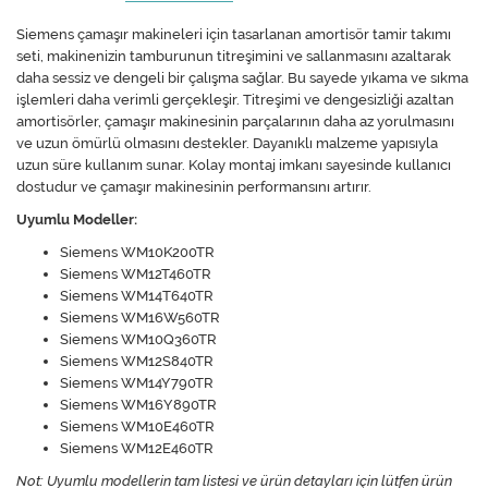
Siemens çamaşır makineleri için tasarlanan amortisör tamir takımı
seti, makinenizin tamburunun titreşimini ve sallanmasını azaltarak
daha sessiz ve dengeli bir çalışma sağlar. Bu sayede yıkama ve sıkma
işlemleri daha verimli gerçekleşir. Titreşimi ve dengesizliği azaltan
amortisörler, çamaşır makinesinin parçalarının daha az yorulmasını
ve uzun ömürlü olmasını destekler. Dayanıklı malzeme yapısıyla
uzun süre kullanım sunar. Kolay montaj imkanı sayesinde kullanıcı
dostudur ve çamaşır makinesinin performansını artırır.
Uyumlu Modeller:
Siemens WM10K200TR
Siemens WM12T460TR
Siemens WM14T640TR
Siemens WM16W560TR
Siemens WM10Q360TR
Siemens WM12S840TR
Siemens WM14Y790TR
Siemens WM16Y890TR
Siemens WM10E460TR
Siemens WM12E460TR
Not: Uyumlu modellerin tam listesi ve ürün detayları için lütfen ürün