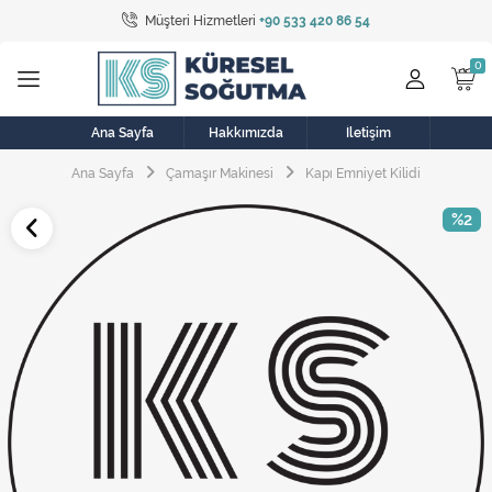
Müşteri Hizmetleri
+90 533 420 86 54
Tüm Kategoriler
Bulaşık Makinesi
Buzdolabı
Ana Sayfa
Hakkımızda
İletişim
Ana Sayfa
Çamaşır Makinesi
Kapı Emniyet Kilidi
Çamaşır Kurutma Makinesi
%2
Çamaşır Makinesi
Doğalgaz Sobası
Elektrikli Aksamlar
Elektrikli Süpürge
Fan
Fırın, Ocak ve Aspiratör