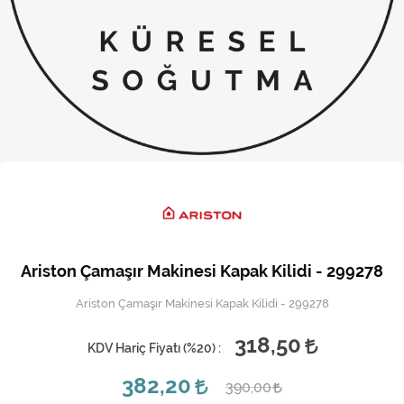
Kireç Önleme Ve Temizlik
Klima
Kombi
Kondansatör
Küçük Ev Aletleri
Musluk
Rezistanslar
Ariston Çamaşır Makinesi Kapak Kilidi - 299278
Soğutma Sistemleri
Ariston Çamaşır Makinesi Kapak Kilidi - 299278
Şofben ve Termosifon
318,50
KDV Hariç Fiyatı (
%20
) :
382,20
390,00