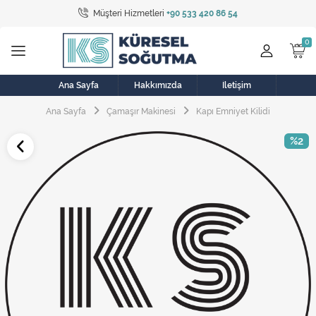
Müşteri Hizmetleri
+90 533 420 86 54
Tüm Kategoriler
Bulaşık Makinesi
Buzdolabı
Ana Sayfa
Hakkımızda
İletişim
Ana Sayfa
Çamaşır Makinesi
Kapı Emniyet Kilidi
Çamaşır Kurutma Makinesi
%2
Çamaşır Makinesi
Doğalgaz Sobası
Elektrikli Aksamlar
Elektrikli Süpürge
Fan
Fırın, Ocak ve Aspiratör