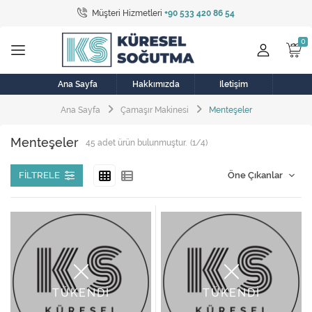
Müşteri Hizmetleri
+90 533 420 86 54
Tüm Kategoriler
Bulaşık Makinesi
Buzdolabı
Ana Sayfa
Hakkımızda
İletişim
Ana Sayfa
Çamaşır Makinesi
Menteşeler
Çamaşır Kurutma Makinesi
Menteşeler
45
adet ürün bulunmuştur.
(1/4)
Çamaşır Makinesi
Doğalgaz Sobası
FILTRELE
Elektrikli Aksamlar
Elektrikli Süpürge
Fan
TÜKENDİ
TÜKENDİ
Fırın, Ocak ve Aspiratör