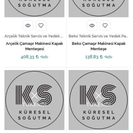
Kireç Önleme Ve Temizlik
Klima
Kombi
Arçelik Teknik Servis ve Yedek Parça Hizmetleri
Beko Teknik Servis ve Yedek Parça Hizmetleri
Kondansatör
Arçelik Çamaşır Makinesi Kapak
Beko Çamaşır Makinesi Kapak
Menteşesi
Menteşe
Küçük Ev Aletleri
408,33
138,83
+kdv
+kdv
Musluk
Rezistanslar
Soğutma Sistemleri
TÜKENDİ
TÜKENDİ
Şofben ve Termosifon