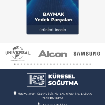
Hacıvat mah. C113/1 Sok. No: 1/1 İç kapı No: 1, 16290
Yıldırım/Bursa
+90 533 420 86 54