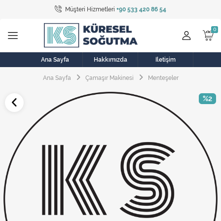
Müşteri Hizmetleri
+90 533 420 86 54
Tüm Kategoriler
Bulaşık Makinesi
Buzdolabı
Ana Sayfa
Hakkımızda
İletişim
Ana Sayfa
Çamaşır Makinesi
Menteşeler
Çamaşır Kurutma Makinesi
%2
Çamaşır Makinesi
Doğalgaz Sobası
Elektrikli Aksamlar
Elektrikli Süpürge
Fan
Fırın, Ocak ve Aspiratör