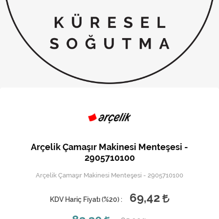
Kireç Önleme Ve Temizlik
Klima
Kombi
Kondansatör
Küçük Ev Aletleri
Musluk
Rezistanslar
Arçelik Çamaşır Makinesi Menteşesi -
Soğutma Sistemleri
2905710100
Arçelik Çamaşır Makinesi Menteşesi - 2905710100
Şofben ve Termosifon
69,42
KDV Hariç Fiyatı (
%20
) :