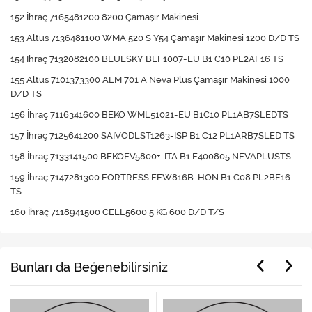
152 İhraç 7165481200 8200 Çamaşır Makinesi
153 Altus 7136481100 WMA 520 S Y54 Çamaşır Makinesi 1200 D/D TS
154 İhraç 7132082100 BLUESKY BLF1007-EU B1 C10 PL2AF16 TS
155 Altus 7101373300 ALM 701 A Neva Plus Çamaşır Makinesi 1000
D/D TS
156 İhraç 7116341600 BEKO WML51021-EU B1C10 PL1AB7SLEDTS
157 İhraç 7125641200 SAIVODLST1263-ISP B1 C12 PL1ARB7SLED TS
158 İhraç 7133141500 BEKOEV5800+-ITA B1 E400805 NEVAPLUSTS
159 İhraç 7147281300 FORTRESS FFW816B-HON B1 C08 PL2BF16
TS
160 İhraç 7118941500 CELL5600 5 KG 600 D/D T/S
Bunları da Beğenebilirsiniz