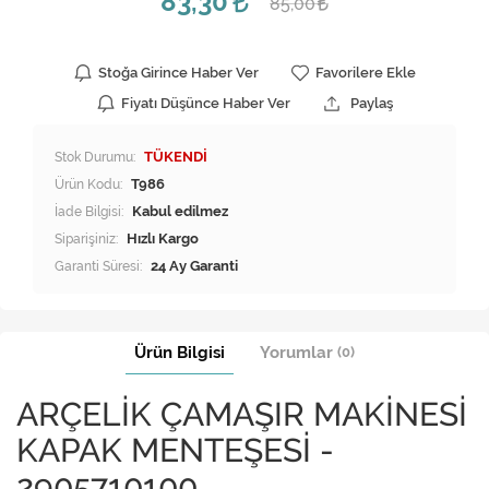
83,30
85,00
Stoğa Girince Haber Ver
Favorilere Ekle
Fiyatı Düşünce Haber Ver
Paylaş
Stok Durumu:
TÜKENDİ
Ürün Kodu:
T986
İade Bilgisi:
Siparişiniz:
Hızlı Kargo
Garanti Süresi:
24 Ay Garanti
Ürün Bilgisi
Yorumlar
(0)
ARÇELİK ÇAMAŞIR MAKİNESİ
KAPAK MENTEŞESİ -
2905710100