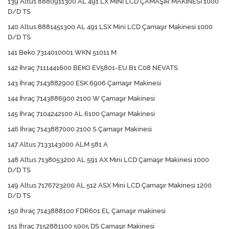
139 Altus 8880911300 AL 491 LX MİNİ LCD ÇAMAŞIR MAKİNESİ 1000
D/D TS
140 Altus 8881451300 AL 491 LSX Mini LCD Çamaşır Makinesi 1000
D/D TS
141 Beko 7314010001 WKN 51011 M
142 İhraç 7111441600 BEKO EV5801-EU B1 C08 NEVATS
143 İhraç 7143882900 ESK 6906 Çamaşır Makinesi
144 İhraç 7143886900 2100 W Çamaşır Makinesi
145 İhraç 7104242100 AL 6100 Çamaşır Makinesi
146 İhraç 7143887000 2100 S Çamaşır Makinesi
147 Altus 7133143000 ALM 581 A
148 Altus 7138053200 AL 591 AX Mini LCD Çamaşır Makinesi 1000
D/D TS
149 Altus 7176723200 AL 512 ASX Mini LCD Çamaşır Makinesi 1200
D/D TS
150 İhraç 7143888100 FDR601 EL Çamaşır makinesi
151 İhraç 7152881100 5005 DS Çamaşır Makinesi