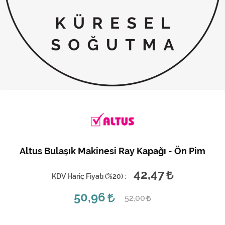
Kireç Önleme Ve Temizlik
Klima
Kombi
Kondansatör
Küçük Ev Aletleri
Musluk
Rezistanslar
Altus Bulaşık Makinesi Ray Kapağı - Ön Pim
Soğutma Sistemleri
42,47
KDV Hariç Fiyatı (
%20
) :
Şofben ve Termosifon
50,96
52,00