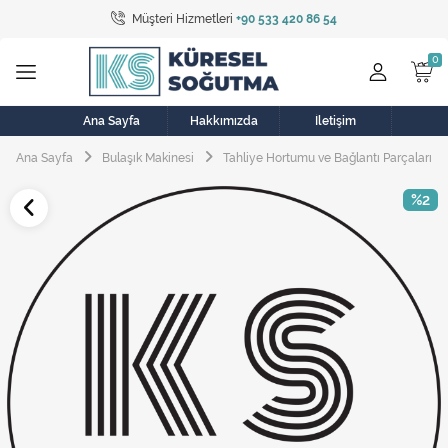
Müşteri Hizmetleri
+90 533 420 86 54
Tüm Kategoriler
Bulaşık Makinesi
Buzdolabı
Ana Sayfa
Hakkımızda
İletişim
Ana Sayfa
Bulaşık Makinesi
Tahliye Hortumu ve Bağlantı Parçaları
Çamaşır Kurutma Makinesi
%2
Çamaşır Makinesi
Doğalgaz Sobası
Elektrikli Aksamlar
Elektrikli Süpürge
Fan
Fırın, Ocak ve Aspiratör