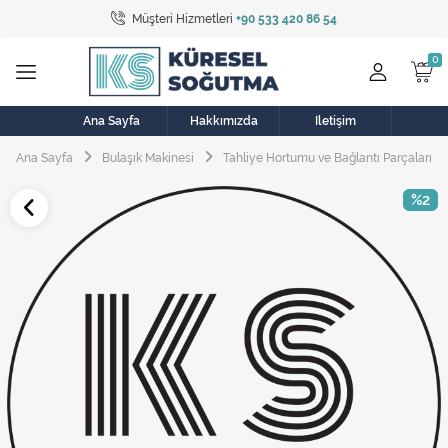
Müşteri Hizmetleri
+90 533 420 86 54
Tüm Kategoriler
Bulaşık Makinesi
Buzdolabı
Ana Sayfa
Hakkımızda
İletişim
Ana Sayfa
Bulaşık Makinesi
Tahliye Hortumu ve Bağlantı Parçaları
Çamaşır Kurutma Makinesi
%2
Çamaşır Makinesi
Doğalgaz Sobası
Elektrikli Aksamlar
Elektrikli Süpürge
Fan
Fırın, Ocak ve Aspiratör