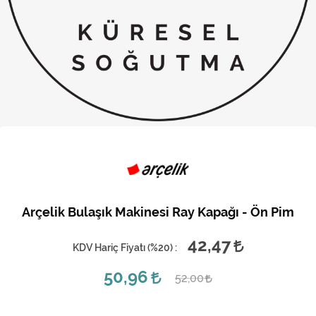
Kireç Önleme Ve Temizlik
Klima
Kombi
Kondansatör
Küçük Ev Aletleri
Musluk
Rezistanslar
Arçelik Bulaşık Makinesi Ray Kapağı - Ön Pim
Soğutma Sistemleri
42,47
KDV Hariç Fiyatı (
%20
) :
Şofben ve Termosifon
50,96
52,00