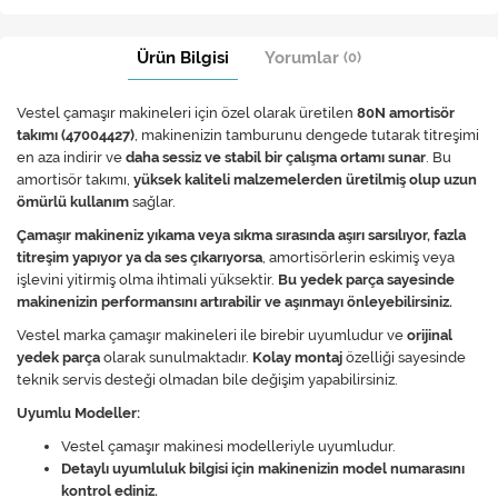
Ürün Bilgisi
Yorumlar
(0)
Vestel çamaşır makineleri için özel olarak üretilen
80N amortisör
takımı (47004427)
, makinenizin tamburunu dengede tutarak titreşimi
en aza indirir ve
daha sessiz ve stabil bir çalışma ortamı sunar
. Bu
amortisör takımı,
yüksek kaliteli malzemelerden üretilmiş olup uzun
ömürlü kullanım
sağlar.
Çamaşır makineniz yıkama veya sıkma sırasında aşırı sarsılıyor, fazla
titreşim yapıyor ya da ses çıkarıyorsa
, amortisörlerin eskimiş veya
işlevini yitirmiş olma ihtimali yüksektir.
Bu yedek parça sayesinde
makinenizin performansını artırabilir ve aşınmayı önleyebilirsiniz.
Vestel marka çamaşır makineleri ile birebir uyumludur ve
orijinal
yedek parça
olarak sunulmaktadır.
Kolay montaj
özelliği sayesinde
teknik servis desteği olmadan bile değişim yapabilirsiniz.
Uyumlu Modeller:
Vestel çamaşır makinesi modelleriyle uyumludur.
Detaylı uyumluluk bilgisi için makinenizin model numarasını
kontrol ediniz.