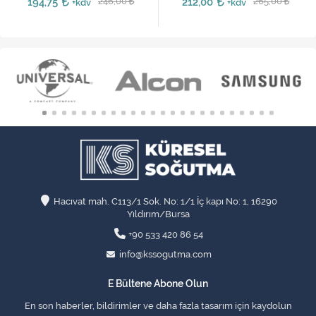
194,75
246,00
212,00
265,00
+kdv
+kdv
Hacıvat mah. C113/1 Sok. No: 1/1 İç kapı No: 1, 16290
Yıldırım/Bursa
+90 533 420 86 54
info@kssogutma.com
E Bültene Abone Olun
En son haberler, bildirimler ve daha fazla tasarım için kaydolun