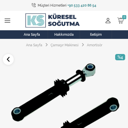
Müşteri Hizmetleri
+90 533 420 86 54
Tüm Kategoriler
Bulaşık Makinesi
Buzdolabı
Ana Sayfa
Hakkımızda
İletişim
Ana Sayfa
Çamaşır Makinesi
Amortisör
Çamaşır Kurutma Makinesi
%4
Çamaşır Makinesi
Doğalgaz Sobası
Elektrikli Aksamlar
Elektrikli Süpürge
Fan
Fırın, Ocak ve Aspiratör