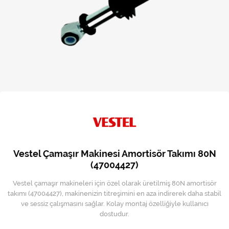
Kireç Önleme Ve Temizlik
Klima
Kombi
Kondansatör
Küçük Ev Aletleri
Musluk
Rezistanslar
Vestel Çamaşır Makinesi Amortisör Takımı 80N
Soğutma Sistemleri
(47004427)
Vestel çamaşır makineleri için özel olarak üretilmiş 80N amortisör
Şofben ve Termosifon
takımı (47004427), makinenizin titreşimini en aza indirerek daha stabil
ve sessiz çalışmasını sağlar. Kolay montaj özelliğiyle kullanıcı
dostudur.