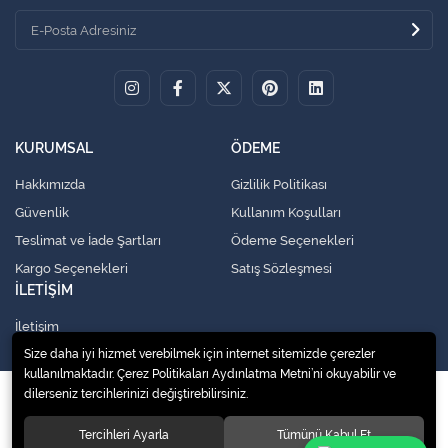
KURUMSAL
ÖDEME
Hakkımızda
Gizlilik Politikası
Güvenlik
Kullanım Koşulları
Teslimat ve İade Şartları
Ödeme Seçenekleri
Kargo Seçenekleri
Satış Sözleşmesi
İLETİŞİM
İletişim
Size daha iyi hizmet verebilmek için internet sitemizde çerezler
kullanılmaktadır. Çerez Politikaları Aydınlatma Metni’ni okuyabilir ve
dilerseniz tercihlerinizi değiştirebilirsiniz.
© 2020
Küresel Soğutma Sistemleri Yedek Parça San. Ve Tic. Ltd. Şti.
. Tüm
hakları saklıdır.
Tercihleri Ayarla
Tümünü Kabul Et