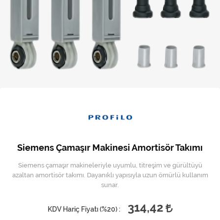
Kireç Önleme Ve Temizlik
Klima
Kombi
Kondansatör
Küçük Ev Aletleri
Musluk
Rezistanslar
Siemens Çamaşır Makinesi Amortisör Takımı​
Soğutma Sistemleri
Siemens çamaşır makineleriyle uyumlu, titreşim ve gürültüyü
azaltan amortisör takımı. Dayanıklı yapısıyla uzun ömürlü kullanım
Şofben ve Termosifon
sunar.​
314,42
KDV Hariç Fiyatı (
%20
) :