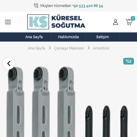
Müşteri Hizmetleri
+90 533 420 86 54
Tüm Kategoriler
Bulaşık Makinesi
Buzdolabı
Ana Sayfa
Hakkımızda
İletişim
Ana Sayfa
Çamaşır Makinesi
Amortisör
Çamaşır Kurutma Makinesi
%2
Çamaşır Makinesi
Doğalgaz Sobası
Elektrikli Aksamlar
Elektrikli Süpürge
Fan
Fırın, Ocak ve Aspiratör