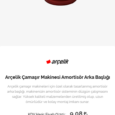
Kireç Önleme Ve Temizlik
Klima
Kombi
Kondansatör
Küçük Ev Aletleri
Musluk
Rezistanslar
Arçelik Çamaşır Makinesi Amortisör Arka Başlığı
Soğutma Sistemleri
Arçelik çamaşır makineleri için özel olarak tasarlanmış amortisör
arka başlığı, makinenizin amortisör sisteminin düzgün çalışmasını
Şofben ve Termosifon
sağlar. Yüksek kaliteli malzemelerden üretilmiş olup, uzun
ömürlüdür ve kolay montaj imkanı sunar.
9,08
KDV Hariç Fiyatı (
%20
) :