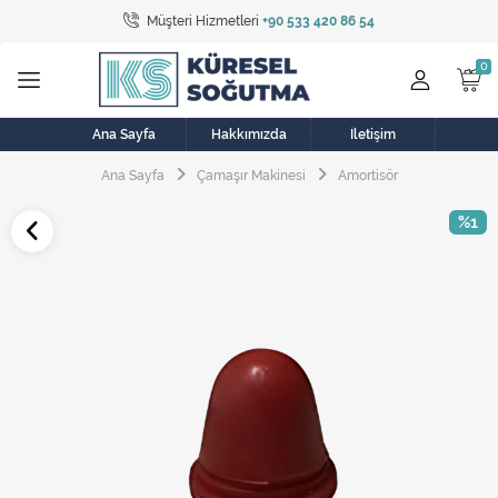
Müşteri Hizmetleri
+90 533 420 86 54
Tüm Kategoriler
Bulaşık Makinesi
Buzdolabı
Ana Sayfa
Hakkımızda
İletişim
Ana Sayfa
Çamaşır Makinesi
Amortisör
Çamaşır Kurutma Makinesi
%1
Çamaşır Makinesi
Doğalgaz Sobası
Elektrikli Aksamlar
Elektrikli Süpürge
Fan
Fırın, Ocak ve Aspiratör