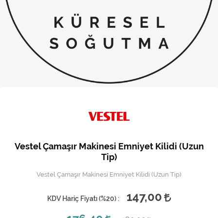
Kireç Önleme Ve Temizlik
Klima
Kombi
Kondansatör
Küçük Ev Aletleri
Musluk
Rezistanslar
Vestel Çamaşır Makinesi Emniyet Kilidi (Uzun
Soğutma Sistemleri
Tip)
Vestel Çamaşır Makinesi Emniyet Kilidi (Uzun Tip)
Şofben ve Termosifon
147,00
KDV Hariç Fiyatı (
%20
) :