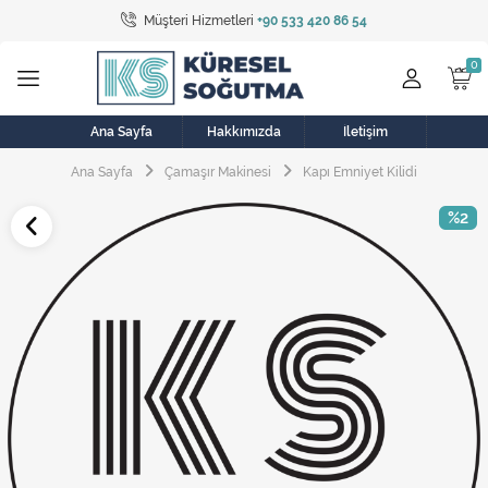
Müşteri Hizmetleri
+90 533 420 86 54
Tüm Kategoriler
Bulaşık Makinesi
Buzdolabı
Ana Sayfa
Hakkımızda
İletişim
Ana Sayfa
Çamaşır Makinesi
Kapı Emniyet Kilidi
Çamaşır Kurutma Makinesi
%2
Çamaşır Makinesi
Doğalgaz Sobası
Elektrikli Aksamlar
Elektrikli Süpürge
Fan
Fırın, Ocak ve Aspiratör