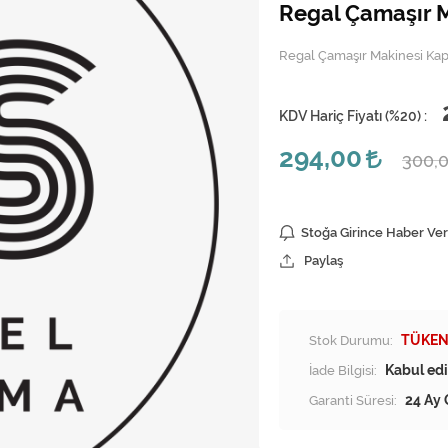
Regal Çamaşır M
Regal Çamaşır Makinesi Kapa
KDV Hariç Fiyatı (
%20
) :
294,00
300,
Stoğa Girince Haber Ver
Paylaş
Stok Durumu:
TÜKEN
İade Bilgisi:
Garanti Süresi:
24 Ay 