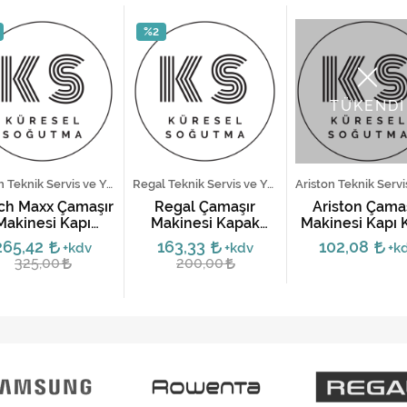
%2
TÜKENDİ
Bosch Teknik Servis ve Yedek Parça Hizmetleri
Regal Teknik Servis ve Yedek Parça Hizmetleri
ch Maxx Çamaşır
Regal Çamaşır
Ariston Çama
Makinesi Kapı
Makinesi Kapak
Makinesi Kapı K
Emniyet Kilidi
Kilidi
265,42
163,33
102,08
+kdv
+kdv
+k
325,00
200,00