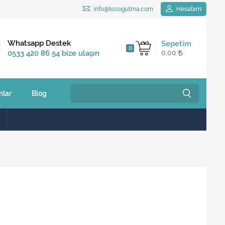
info@kssogutma.com
Hesabım
Kargo Bedava
Whatsapp Destek
Sepetim
0
2.500 TL ve üzeri
0533 420 86 54 bize ulaşın
0,00
siparişlerinizde
nlar
Blog