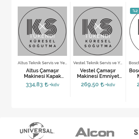
%2
TÜKENDİ
TÜKENDİ
LG Teknik Servis ve Yedek Parça Hizmetleri
Altus Teknik Servis ve Yedek Parça Hizmetleri
Vestel Teknik Servis ve Yedek Parça Hizmetleri
inesi
Altus Çamaşır
Vestel Çamaşır
Bos
rı -
Makinesi Kapak
Makinesi Emniyet
1
Kilidi - 2849660500
Kilidi - Orjinal
334,83
269,50
dv
+kdv
+kdv