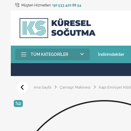
Müşteri Hizmetleri
+90 533 420 86 54
TÜM KATEGORILER
İndirimdekiler
Ana Sayfa
Çamaşır Makinesi
Kapı Emniyet Kilid
%2