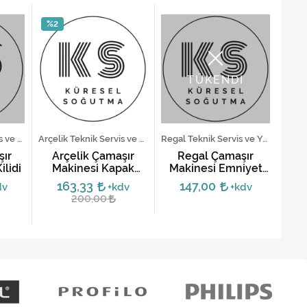
%2
TÜKENDİ
Ariston Teknik Servis ve Yedek Parça Hizmetleri
Arçelik Teknik Servis ve Yedek Parça Hizmetleri
Regal Teknik Servis ve Yedek Parça Hizmetleri
şır
Arçelik Çamaşır
Regal Çamaşır
A
ilidi
Makinesi Kapak
Makinesi Emniyet
Mak
Emniyet Kilidi
Kilidi (Uzun Tip)
163,33
147,00
dv
+kdv
+kdv
200,00