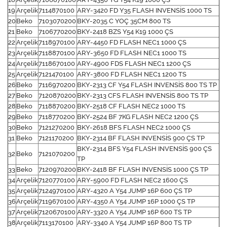
19
Arçelik
7114870100
ARY-3420 FD Y35 FLASH INVENSİS 1000 TS
20
Beko
7103070200
BKY-2035 C YOÇ 35CM 800 TS
21
Beko
7106770200
BKY-2418 BZS Y54 K19 1000 ÇS
22
Arçelik
7118970100
ARY-4450 FD FLASH NEC1 1000 ÇS
23
Arçelik
7118870100
ARY-3650 FD FLASH NEC1 1000 TS
24
Arçelik
7118670100
ARY-4900 FDS FLASH NEC1 1200 ÇS
25
Arçelik
7121470100
ARY-3800 FD FLASH NEC1 1200 TS
26
Beko
7116970200
BKY-2313 CF Y54 FLASH INVENSİS 800 TS TP
27
Beko
7120870200
BKY-2313 CFS FLASH INVENSİS 800 TS TP
28
Beko
7118870200
BKY-2518 CF FLASH NEC2 1000 TS
29
Beko
7118770200
BKY-2524 BF 7KG FLASH NEC2 1200 ÇS
30
Beko
7121270200
BKY-2618 BFS FLASH NEC2 1000 ÇS
31
Beko
7121170200
BKY-2314 BF FLASH INVENSİS 900 ÇS TP
BKY-2314 BFS Y54 FLASH INVENSİS 900 ÇS
32
Beko
7121070200
TP
33
Beko
7120970200
BKY-2418 BF FLASH INVENSİS 1000 ÇS TP
34
Arçelik
7120770100
ARY-5900 FD FLASH NEC2 1600 ÇS
35
Arçelik
7124970100
ARY-4320 A Y54 JUMP 16P 600 ÇS TP
36
Arçelik
7119670100
ARY-4350 A Y54 JUMP 16P 1000 ÇS TP
37
Arçelik
7120670100
ARY-3320 A Y54 JUMP 16P 600 TS TP
38
Arçelik
7113170100
ARY-3340 A Y54 JUMP 16P 800 TS TP