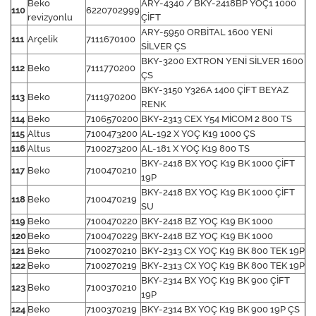
Beko
ARY-4340 / BKY-2418BP YOÇ1 1000
110
6220702999
revizyonlu
ÇİFT
ARY-5950 ORBİTAL 1600 YENİ
111
Arçelik
7111670100
SİLVER ÇS
BKY-3200 EXTRON YENİ SİLVER 1600
112
Beko
7111770200
ÇS
BKY-3150 Y326A 1400 ÇİFT BEYAZ
113
Beko
7111970200
RENK
114
Beko
7106570200
BKY-2313 CEX Y54 MİCOM 2 800 TS
115
Altus
7100473200
AL-192 X YOÇ K19 1000 ÇS
116
Altus
7100273200
AL-181 X YOÇ K19 800 TS
BKY-2418 BX YOÇ K19 BK 1000 ÇİFT
117
Beko
7100470210
19P
BKY-2418 BX YOÇ K19 BK 1000 ÇİFT
118
Beko
7100470219
SU
119
Beko
7100470220
BKY-2418 BZ YOÇ K19 BK 1000
120
Beko
7100470229
BKY-2418 BZ YOÇ K19 BK 1000
121
Beko
7100270210
BKY-2313 CX YOÇ K19 BK 800 TEK 19P
122
Beko
7100270219
BKY-2313 CX YOÇ K19 BK 800 TEK 19P
BKY-2314 BX YOÇ K19 BK 900 ÇİFT
123
Beko
7100370210
19P
124
Beko
7100370219
BKY-2314 BX YOÇ K19 BK 900 19P ÇS