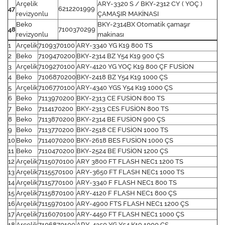
Arçelik
ARY-3320 S / BKY-2312 CY ( YOÇ )
47
6212201999
revizyonlu
ÇAMAŞIR MAKİNASI
Beko
BKY-2314BX Otomatik çamaşır
48
7100370299
revizyonlu
makinası
1
Arçelik
7109370100
ARY-3340 YG K19 800 TS
2
Beko
7109470200
BKY-2314 BZ Y54 K19 900 ÇS
3
Arçelik
7109270100
ARY-4120 YG YOÇ K19 800 ÇF FUSİON
4
Beko
7106870200
BKY-2418 BZ Y54 K19 1000 ÇS
5
Arçelik
7106770100
ARY-4340 YGS Y54 K19 1000 ÇS
6
Beko
7113970200
BKY-2313 CE FUSİON 800 TS
7
Beko
7114170200
BKY-2313 CES FUSİON 800 TS
8
Beko
7113870200
BKY-2314 BE FUSİON 900 ÇS
9
Beko
7113770200
BKY-2518 CE FUSİON 1000 TS
10
Beko
7114070200
BKY-2618 BES FUSİON 1000 ÇS
11
Beko
7110470200
BKY-2524 BE FUSİON 1200 ÇS
12
Arçelik
7115070100
ARY 3800 FT FLASH NEC1 1200 TS
13
Arçelik
7115570100
ARY-3650 FT FLASH NEC1 1000 TS
14
Arçelik
7115770100
ARY-3340 F FLASH NEC1 800 TS
15
Arçelik
7115870100
ARY-4120 F FLASH NEC1 800 ÇS
16
Arçelik
7115970100
ARY-4900 FTS FLASH NEC1 1200 ÇS
17
Arçelik
7116070100
ARY-4450 FT FLASH NEC1 1000 ÇS
18
Arçelik
7106870100
ARY-4350 YG Y54 K19 1000 ÇS