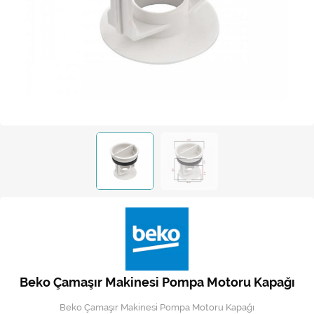
Kireç Önleme Ve Temizlik
Klima
Kombi
Kondansatör
Küçük Ev Aletleri
Musluk
Rezistanslar
Soğutma Sistemleri
Şofben ve Termosifon
Beko Çamaşır Makinesi Pompa Motoru Kapağı
Beko Çamaşır Makinesi Pompa Motoru Kapağı