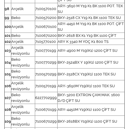
ARY-3650 M Y19 K1 BK 1100 POT. TEK
98
Arçelik
7100570100
SU
99
Beko
7100570200
BKY-2518 CX Y19 K1 BK 1100 TEK SU
ARY-4450 M Y19 K1 BK 1100 POT. ÇİFT
100
Arçelik
7100670100
SU
101
Beko
7100670200
BKY-2618 BX K1 Y19 BK 1100 ÇİFT
102
Arçelik
7105770100
ARY K 3340 M YOÇ K1 800 TS
Arçelik
103
7100770199
ARY-4900 M Y19(K1) 1200 ÇİFT SU
revizyonlu
Beko
104
7100770299
BKY-2524BX Y 19(K1) 1200 ÇİFT SU
revizyonlu
Beko
105
7100570299
BKY-2518CX Y19(K1) 1100 TEK SU
revizyonlu
Arçelik
106
7100570199
ARY-3650M Y19(K1) 1100 TEK SU
revizyonlu
Beko
BKY-3200 EXTRON ÇAM.MAK. 1600
107
6227702999
revizyonlu
D/D ÇİFT SU
Arçelik
108
7100670199
ARY-4450M Y19(K1) 1100 ÇİFT SU
revizyonlu
Beko
109
7100670299
BKY-2618BX Y19(K1) 1100 ÇİFT SU
revizyonlu