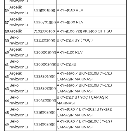
revizyonlu
Arçelik
36
6215201999
ARY-4850 REV
revizyonlu
Arçelik
37
6226701999
ARY-4900 REV
revizyonlu
38
Arçelik
7103770100
ARY-5100 Y25 KK 1400 ÇİFT SU
Beko
39
6211202999
BKY-2314 BY ( YOÇ )
revizyonlu
Arçelik
40
6206201999
ARY-4120 REV
revizyonlu
Beko
41
6206202999
BKY-2314B
revizyonlu
Arçelik
ARY-4450 / BKY-2618B (Y-191)
42
6225201999
revizyonlu
ÇAMAŞIR MAKİNASI
Beko
ARY-4450 / BKY-2618B (Y-191)
43
6225202999
revizyonlu
ÇAMAŞIR MAKİNASI
Beko
BKY-2317 B ( YOÇ ) ÇAMAŞIR
44
6203202999
revizyonlu
MAKİNASI
Beko
ARY-4850 / BKY-2624B (Y-251)
45
6215202999
revizyonlu
ÇAMAŞIR MAKİNASI
Beko
ARY-3650 / BKY-2518C ( Y-19 )
46
6214202999
revizyonlu
ÇAMAŞIR MAKİNASI