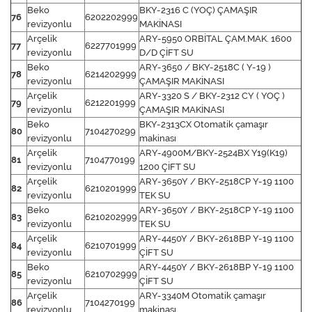
Beko
BKY-2316 C (YOÇ) ÇAMAŞIR
76
6202202999
revizyonlu
MAKİNASI
Arçelik
ARY-5950 ORBİTAL ÇAM.MAK. 1600
77
6227701999
revizyonlu
D/D ÇİFT SU
Beko
ARY-3650 / BKY-2518C ( Y-19 )
78
6214202999
revizyonlu
ÇAMAŞIR MAKİNASI
Arçelik
ARY-3320 S / BKY-2312 CY ( YOÇ )
79
6212201999
revizyonlu
ÇAMAŞIR MAKİNASI
Beko
BKY-2313CX Otomatik çamaşır
80
7104270299
revizyonlu
makinası
Arçelik
ARY-4900M/BKY-2524BX Y19(K19)
81
7104770199
revizyonlu
1200 ÇİFT SU
Arçelik
ARY-3650Y / BKY-2518CP Y-19 1100
82
6210201999
revizyonlu
TEK SU
Beko
ARY-3650Y / BKY-2518CP Y-19 1100
83
6210202999
revizyonlu
TEK SU
Arçelik
ARY-4450Y / BKY-2618BP Y-19 1100
84
6210701999
revizyonlu
ÇİFT SU
Beko
ARY-4450Y / BKY-2618BP Y-19 1100
85
6210702999
revizyonlu
ÇİFT SU
Arçelik
ARY-3340M Otomatik çamaşır
86
7104270199
revizyonlu
makinası