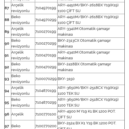
Arçelik
ARY-4450M/BKY-2618BX Y19(K19)
87
7104970199
revizyonlu
1100 ÇİFT SU
Beko
ARY-4450M/BKY-2618BX Y19(K19)
88
7104970299
revizyonlu
1100 ÇİFT SU
Arçelik
ARY-3340M Otomatik çamaşır
89
7100270199
revizyonlu
makinası
Beko
BKY-2313CX Otomatik çamaşır
90
7100270299
revizyonlu
makinası
Arçelik
ARY-4340M Otomatik çamaşır
91
7100470199
revizyonlu
makinası
Beko
BKY-2418BX Otomatik çamaşır
92
7100470299
revizyonlu
makinası
Beko
93
7100070299
BKY-3150
revizyonlu
Arçelik
ARY-3650M/BKY-2518CX Y19(K19)
94
7104870199
revizyonlu
1100 TEK SU
Beko
ARY-3650M/BKY-2518CX Y19(K19)
95
7104870299
revizyonlu
1100 TEK SU
ARY-4900 M Y19 K1 BK 1200 POT.
96
Arçelik
7100770100
ÇİFT SU
BKY-2524 BX K1 Y19 BK 1200 POT.
97
Beko
7100770200
ÇİFT SU