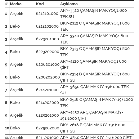
#
Marka
Kod
Açıklama
ARY-3320 ÇAMAŞIR MAK.YOÇ1 600
1
Arçelik
6212101000
TEK SU
BKY-2312 C ÇAMAŞIR MAK.YOÇ1 600
2
Beko
6212102000
TEK
ARY-3340 ÇAMAŞIR MAK. YOÇ1 800
3
Arçelik
6223201000
TEK
BKY-2313 C ÇAMAŞIR MAK.YOÇ1 800
4
Beko
6223202000
TEK
ARY-4120 ÇAMAŞIR MAK.YOÇ1 800
5
Arçelik
6206201000
ÇİFT
BKY-2314 B ÇAMAŞIR MAK.YOÇ1 800
6
Beko
6206202000
ÇİFT SU
ARY-3650 ÇAM.MAK.(Y-19)1000 TEK
7
Arçelik
6214201000
SU
BKY-2518 C ÇAMAŞIR MAK.(Y-19) 1000
8
Beko
6214202000
TEK
ARY-4450 ARÇ.ÇAMAŞIR MAK.(Y-
9
Arçelik
6225201000
191)1000 ÇİFT
BKY-2618 B ÇAM.MAK.(Y-191)1000
10
Beko
6225202000
ÇİFT SU
11
Arçelik
6215201000
ARY-4850 ÇAM.MAK.(Y-251)1200 ÇİFT