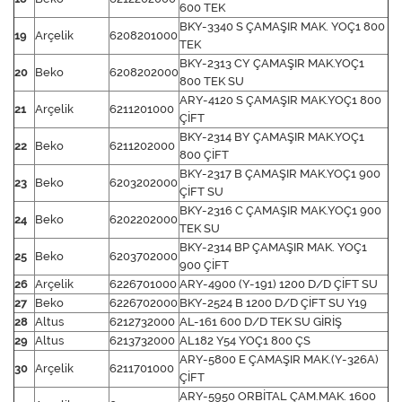
600 TEK
BKY-3340 S ÇAMAŞIR MAK. YOÇ1 800
19
Arçelik
6208201000
TEK
BKY-2313 CY ÇAMAŞIR MAK.YOÇ1
20
Beko
6208202000
800 TEK SU
ARY-4120 S ÇAMAŞIR MAK.YOÇ1 800
21
Arçelik
6211201000
ÇİFT
BKY-2314 BY ÇAMAŞIR MAK.YOÇ1
22
Beko
6211202000
800 ÇİFT
BKY-2317 B ÇAMAŞIR MAK.YOÇ1 900
23
Beko
6203202000
ÇİFT SU
BKY-2316 C ÇAMAŞIR MAK.YOÇ1 900
24
Beko
6202202000
TEK SU
BKY-2314 BP ÇAMAŞIR MAK. YOÇ1
25
Beko
6203702000
900 ÇİFT
26
Arçelik
6226701000
ARY-4900 (Y-191) 1200 D/D ÇİFT SU
27
Beko
6226702000
BKY-2524 B 1200 D/D ÇİFT SU Y19
28
Altus
6212732000
AL-161 600 D/D TEK SU GİRİŞ
29
Altus
6213732000
AL182 Y54 YOÇ1 800 ÇS
ARY-5800 E ÇAMAŞIR MAK.(Y-326A)
30
Arçelik
6211701000
ÇİFT
ARY-5950 ORBİTAL ÇAM.MAK. 1600