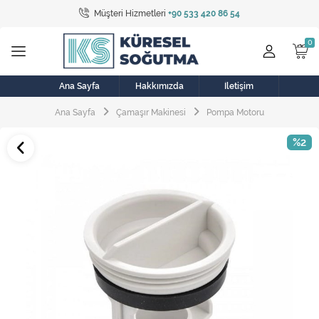
Müşteri Hizmetleri
+90 533 420 86 54
Tüm Kategoriler
Bulaşık Makinesi
Buzdolabı
Ana Sayfa
Hakkımızda
İletişim
Ana Sayfa
Çamaşır Makinesi
Pompa Motoru
Çamaşır Kurutma Makinesi
%2
Çamaşır Makinesi
Doğalgaz Sobası
Elektrikli Aksamlar
Elektrikli Süpürge
Fan
Fırın, Ocak ve Aspiratör