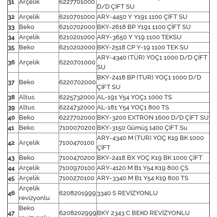
31
Arçelik
6227701000
D/D ÇİFT SU
32
Arçelik
6210701000
ARY-4450 Y Y191 1100 ÇİFT SU
33
Beko
6210702000
BKY-2618 BP Y191 1100 ÇİFT SU
34
Arçelik
6210201000
ARY-3650 Y Y19 1100 TEKSU
35
Beko
6210202000
BKY-2518 CP Y-19 1100 TEK SU
ARY-4340 (TÜR) YOÇ1 1000 D/D ÇİFT
36
Arçelik
6220701000
SU
BKY-2418 BP (TUR) YOÇ1 1000 D/D
37
Beko
6220702000
ÇİFT SU
38
Altus
6225732000
AL-191 Y54 YOÇ1 1000 TS
39
Altus
6224732000
AL-181 Y54 YOÇ1 800 TS
40
Beko
6227702000
BKY-3200 EXTRON 1600 D/D ÇİFT SU
41
Beko
7100070200
BKY-3150 Gümüş 1400 ÇİFT Su
ARY-4340 M (TUR) YOÇ K19 BK 1000
42
Arçelik
7100470100
ÇİFT
43
Beko
7100470200
BKY-2418 BX YOÇ K19 BK 1000 ÇİFT
44
Arçelik
7100970100
ARY-4120 M B1 Y54 K19 800 ÇS
45
Arçelik
7100270100
ARY-3340 M B1 Y54 K19 800 TS
Arçelik
46
6208201999
3340 S REVİZYONLU
revizyonlu
Beko
47
6208202999
BKY 2343 C BEKO REVİZYONLU