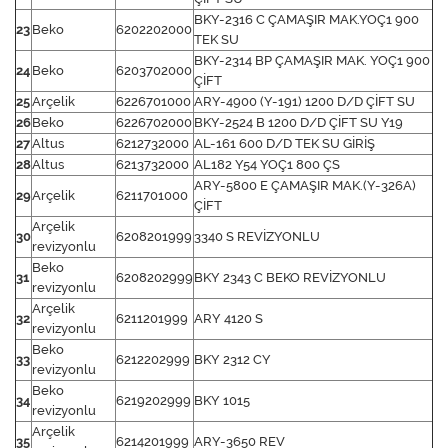
BKY-2316 C ÇAMAŞIR MAK.YOÇ1 900
23
Beko
6202202000
TEK SU
BKY-2314 BP ÇAMAŞIR MAK. YOÇ1 900
24
Beko
6203702000
ÇİFT
25
Arçelik
6226701000
ARY-4900 (Y-191) 1200 D/D ÇİFT SU
26
Beko
6226702000
BKY-2524 B 1200 D/D ÇİFT SU Y19
27
Altus
6212732000
AL-161 600 D/D TEK SU GİRİŞ
28
Altus
6213732000
AL182 Y54 YOÇ1 800 ÇS
ARY-5800 E ÇAMAŞIR MAK.(Y-326A)
29
Arçelik
6211701000
ÇİFT
Arçelik
30
6208201999
3340 S REVİZYONLU
revizyonlu
Beko
31
6208202999
BKY 2343 C BEKO REVİZYONLU
revizyonlu
Arçelik
32
6211201999
ARY 4120 S
revizyonlu
Beko
33
6212202999
BKY 2312 CY
revizyonlu
Beko
34
6219202999
BKY 1015
revizyonlu
Arçelik
35
6214201999
ARY-3650 REV