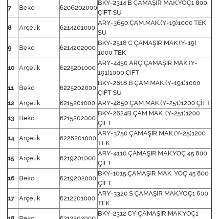
BKY-2314 B ÇAMAŞIR MAK.YOÇ1 800
7
Beko
6206202000
ÇİFT SU
ARY-3650 ÇAM.MAK.(Y-19)1000 TEK
8
Arçelik
6214201000
SU
BKY-2518 C ÇAMAŞIR MAK.(Y-19)
9
Beko
6214202000
1000 TEK
ARY-4450 ARÇ.ÇAMAŞIR MAK.(Y-
10
Arçelik
6225201000
191)1000 ÇİFT
BKY-2618 B ÇAM.MAK.(Y-191)1000
11
Beko
6225202000
ÇİFT SU
12
Arçelik
6215201000
ARY-4850 ÇAM.MAK.(Y-251)1200 ÇİFT
BKY-2624B ÇAM.MAK. (Y-251)1200
13
Beko
6215202000
ÇİFT
ARY-3750 ÇAMAŞIR MAK.(Y-25)1200
14
Arçelik
6228201000
TEK
ARY-4110 ÇAMAŞIR MAK.YOÇ 45 800
15
Arçelik
6219201000
ÇİFT
BKY-1015 ÇAMAŞIR MAK. YOÇ 45 800
16
Beko
6219202000
ÇİFT
ARY-3320 S ÇAMAŞIR MAK.YOÇ1 600
17
Arçelik
6212201000
TEK
BKY-2312 CY ÇAMAŞIR MAK.YOÇ1
18
Beko
6212202000