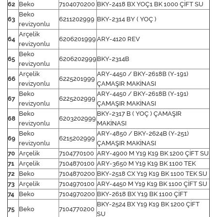
62
Beko
7104070200
BKY-2418 BX YOÇ1 BK 1000 ÇİFT SU
Beko
63
6211202999
BKY-2314 BY ( YOÇ )
revizyonlu
Arçelik
64
6206201999
ARY-4120 REV
revizyonlu
Beko
65
6206202999
BKY-2314B
revizyonlu
Arçelik
ARY-4450 / BKY-2618B (Y-191)
66
6225201999
revizyonlu
ÇAMAŞIR MAKİNASI
Beko
ARY-4450 / BKY-2618B (Y-191)
67
6225202999
revizyonlu
ÇAMAŞIR MAKİNASI
Beko
BKY-2317 B ( YOÇ ) ÇAMAŞIR
68
6203202999
revizyonlu
MAKİNASI
Beko
ARY-4850 / BKY-2624B (Y-251)
69
6215202999
revizyonlu
ÇAMAŞIR MAKİNASI
70
Arçelik
7104770100
ARY-4900 M Y19 K19 BK 1200 ÇİFT SU
71
Arçelik
7104870100
ARY-3650 M Y19 K19 BK 1100 TEK
72
Beko
7104870200
BKY-2518 CX Y19 K19 BK 1100 TEK SU
73
Arçelik
7104970100
ARY-4450 M Y19 K19 BK 1100 ÇİFT SU
74
Beko
7104970200
BKY-2618 BX Y19 BK 1100 ÇİFT
BKY-2524 BX Y19 K19 BK 1200 ÇİFT
75
Beko
7104770200
SU