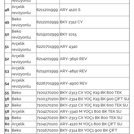
revizyonlu
Arçelik
48
6211201999
ARY 4120 S
revizyonlu
Beko
49
6212202999
BKY 2312 CY
revizyonlu
Beko
50
6219202999
BKY 1015
revizyonlu
Arçelik
51
6220701999
ARY 4340
revizyonlu
Arçelik
52
6214201999
ARY-3650 REV
revizyonlu
Arçelik
53
6215201999
ARY-4850 REV
revizyonlu
Arçelik
54
6226701999
ARY-4900 REV
revizyonlu
55
Beko
7100270200
BKY-2313 CX YOÇ K19 BK 800 TEK
56
Beko
7100370200
BKY-2314 BX YOÇ K19 BK 900 ÇİFT SU
57
Beko
7100170200
BKY-2312 CX YOÇ K19 BK 600 TEK SU
58
Arçelik
7104270100
ARY-3340 M YOÇ1 800 BK TEK SU
59
Beko
7104270200
BKY-2313 CX YOÇ1 BK 800 TEK SU
60
Arçelik
7104170100
ARY-4120 M YOÇ1 800 BK ÇİFT SU
61
Beko
7101670200
BKY-2314 BX YOÇ1 900 BK ÇİFT