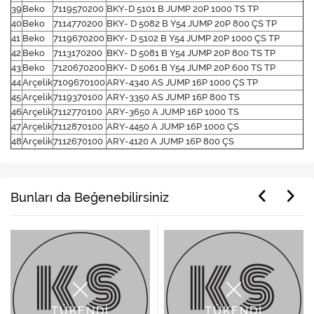
39
Beko
7119570200
BKY-D 5101 B JUMP 20P 1000 TS TP
40
Beko
7114770200
BKY- D 5082 B Y54 JUMP 20P 800 ÇS TP
41
Beko
7119670200
BKY- D 5102 B Y54 JUMP 20P 1000 ÇS TP
42
Beko
7113170200
BKY- D 5081 B Y54 JUMP 20P 800 TS TP
43
Beko
7120670200
BKY- D 5061 B Y54 JUMP 20P 600 TS TP
44
Arçelik
7109670100
ARY-4340 AS JUMP 16P 1000 ÇS TP
45
Arçelik
7119370100
ARY-3350 AS JUMP 16P 800 TS
46
Arçelik
7112770100
ARY-3650 A JUMP 16P 1000 TS
47
Arçelik
7112870100
ARY-4450 A JUMP 16P 1000 ÇS
48
Arçelik
7112670100
ARY-4120 A JUMP 16P 800 ÇS
Bunları da Beğenebilirsiniz
%2
TÜKENDİ