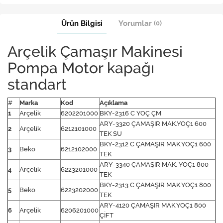
Ürün Bilgisi
Yorumlar
(0)
Arçelik Çamaşır Makinesi
Pompa Motor kapağı
standart
#
Marka
Kod
Açıklama
1
Arçelik
6202201000
BKY-2316 C YOÇ ÇM
ARY-3320 ÇAMAŞIR MAK.YOÇ1 600
2
Arçelik
6212101000
TEK SU
BKY-2312 C ÇAMAŞIR MAK.YOÇ1 600
3
Beko
6212102000
TEK
ARY-3340 ÇAMAŞIR MAK. YOÇ1 800
4
Arçelik
6223201000
TEK
BKY-2313 C ÇAMAŞIR MAK.YOÇ1 800
5
Beko
6223202000
TEK
ARY-4120 ÇAMAŞIR MAK.YOÇ1 800
6
Arçelik
6206201000
ÇİFT