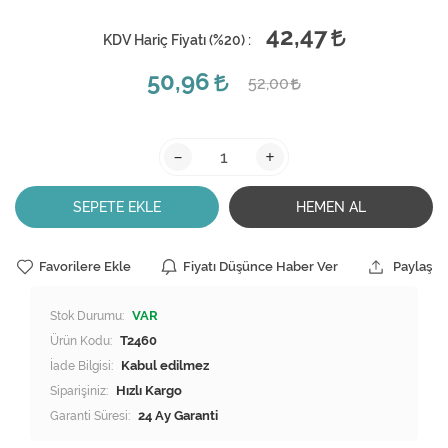
42,47
KDV Hariç Fiyatı (
%20
) :
50,96
52,00
-
+
SEPETE EKLE
HEMEN AL
Favorilere Ekle
Fiyatı Düşünce Haber Ver
Paylaş
Stok Durumu:
VAR
Ürün Kodu:
T2460
İade Bilgisi:
Siparişiniz:
Hızlı Kargo
Garanti Süresi:
24 Ay Garanti