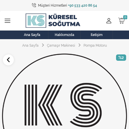
Müşteri Hizmetleri
+90 533 420 86 54
Tüm Kategoriler
Bulaşık Makinesi
Buzdolabı
Ana Sayfa
Hakkımızda
İletişim
Ana Sayfa
Çamaşır Makinesi
Pompa Motoru
Çamaşır Kurutma Makinesi
%2
Çamaşır Makinesi
Doğalgaz Sobası
Elektrikli Aksamlar
Elektrikli Süpürge
Fan
Fırın, Ocak ve Aspiratör