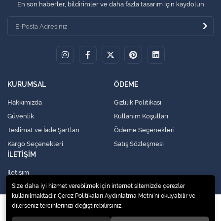
En son haberler, bildirimler ve daha fazla tasarım için kaydolun
KURUMSAL
ÖDEME
Hakkımızda
Gizlilik Politikası
Güvenlik
Kullanım Koşulları
Teslimat ve İade Şartları
Ödeme Seçenekleri
Kargo Seçenekleri
Satış Sözleşmesi
İLETİŞİM
İletişim
Size daha iyi hizmet verebilmek için internet sitemizde çerezler
kullanılmaktadır. Çerez Politikaları Aydınlatma Metni’ni okuyabilir ve
dilerseniz tercihlerinizi değiştirebilirsiniz.
© 2020
Küresel Soğutma Sistemleri Yedek Parça San. Ve Tic. Ltd. Şti.
. Tüm
hakları saklıdır.