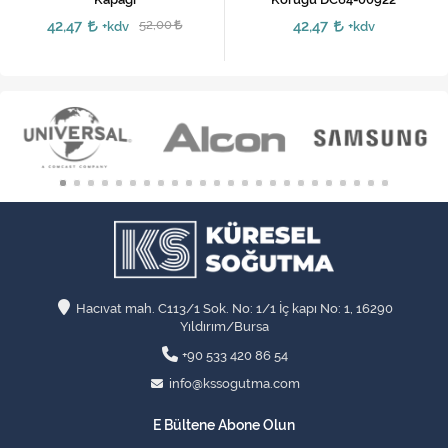
42,47
52,00
42,47
+kdv
+kdv
Hacıvat mah. C113/1 Sok. No: 1/1 İç kapı No: 1, 16290
Yıldırım/Bursa
+90 533 420 86 54
info@kssogutma.com
E Bültene Abone Olun