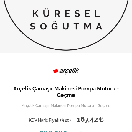
Kireç Önleme Ve Temizlik
Klima
Kombi
Kondansatör
Küçük Ev Aletleri
Musluk
Rezistanslar
Arçelik Çamaşır Makinesi Pompa Motoru -
Soğutma Sistemleri
Geçme
Arçelik Çamaşır Makinesi Pompa Motoru - Geçme
Şofben ve Termosifon
167,42
KDV Hariç Fiyatı (
%20
) :