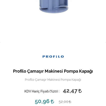
Kireç Önleme Ve Temizlik
Klima
Kombi
Kondansatör
Küçük Ev Aletleri
Musluk
Rezistanslar
Profilo Çamaşır Makinesi Pompa Kapağı
Soğutma Sistemleri
Profilo Çamaşır Makinesi Pompa Kapağı
Şofben ve Termosifon
42,47
KDV Hariç Fiyatı (
%20
) :
50,96
52,00