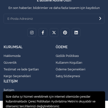
E Bültene Abone Olun
En son haberler, bildirimler ve daha fazla tasarım için kaydolun
KURUMSAL
ÖDEME
Hakkımızda
Gizlilik Politikası
Güvenlik
Kullanım Koşulları
Teslimat ve İade Şartları
Ödeme Seçenekleri
Kargo Seçenekleri
Satış Sözleşmesi
İLETİŞİM
İletişim
Size daha iyi hizmet verebilmek için internet sitemizde çerezler
kullanılmaktadır. Çerez Politikaları Aydınlatma Metni’ni okuyabilir ve
dilerseniz tercihlerinizi değiştirebilirsiniz.
© 2020
Küresel Soğutma Sistemleri Yedek Parça San. Ve Tic. Ltd. Şti.
. Tüm