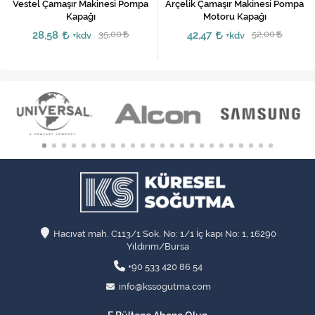
Vestel Çamaşır Makinesi Pompa
Arçelik Çamaşır Makinesi Pompa
Kapağı
Motoru Kapağı
28,58
35,00
42,47
52,00
+kdv
+kdv
Hacıvat mah. C113/1 Sok. No: 1/1 İç kapı No: 1, 16290
Yıldırım/Bursa
+90 533 420 86 54
info@kssogutma.com