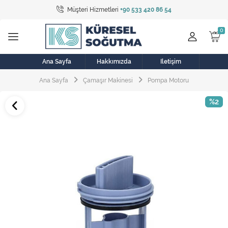
Müşteri Hizmetleri
+90 533 420 86 54
Tüm Kategoriler
Bulaşık Makinesi
Buzdolabı
Ana Sayfa
Hakkımızda
İletişim
Ana Sayfa
Çamaşır Makinesi
Pompa Motoru
Çamaşır Kurutma Makinesi
%2
Çamaşır Makinesi
Doğalgaz Sobası
Elektrikli Aksamlar
Elektrikli Süpürge
Fan
Fırın, Ocak ve Aspiratör