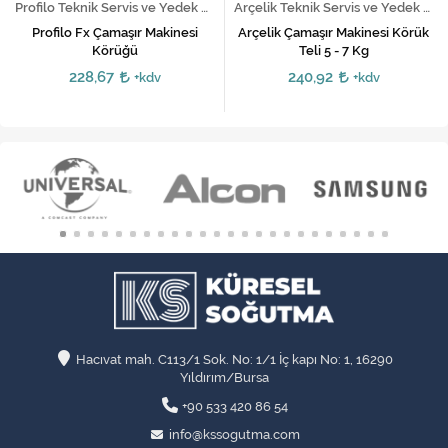
Profilo Teknik Servis ve Yedek Parça Hizmetleri
Arçelik Teknik Servis ve Yedek Parça Hizmetleri
Profilo Fx Çamaşır Makinesi
Arçelik Çamaşır Makinesi Körük
Körüğü
Teli 5 - 7 Kg
228,67
240,92
+kdv
+kdv
Hacıvat mah. C113/1 Sok. No: 1/1 İç kapı No: 1, 16290
Yıldırım/Bursa
+90 533 420 86 54
info@kssogutma.com