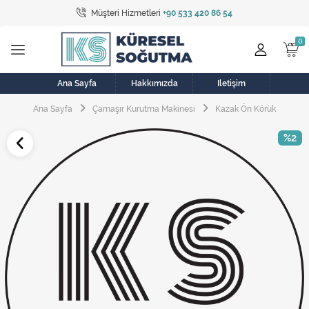
Müşteri Hizmetleri
+90 533 420 86 54
Tüm Kategoriler
Bulaşık Makinesi
Buzdolabı
Ana Sayfa
Hakkımızda
İletişim
Ana Sayfa
Çamaşır Kurutma Makinesi
Kazak Ön Körük
Çamaşır Kurutma Makinesi
%2
Çamaşır Makinesi
Doğalgaz Sobası
Elektrikli Aksamlar
Elektrikli Süpürge
Fan
Fırın, Ocak ve Aspiratör