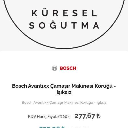
Kireç Önleme Ve Temizlik
Klima
Kombi
Kondansatör
Küçük Ev Aletleri
Musluk
Rezistanslar
Bosch Avantixx Çamaşır Makinesi Körüğü -
Soğutma Sistemleri
Işıksız
Bosch Avantixx Çamaşır Makinesi Körüğü - Işıksız
Şofben ve Termosifon
277,67
KDV Hariç Fiyatı (
%20
) :