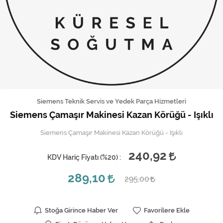
Kireç Önleme Ve Temizlik
Klima
Kombi
Kondansatör
Küçük Ev Aletleri
Siemens Teknik Servis ve Yedek Parça Hizmetleri
Siemens Çamaşır Makinesi Kazan Körüğü - Işıklı
Musluk
Siemens Çamaşır Makinesi Kazan Körüğü - Işıklı
Rezistanslar
240,92
KDV Hariç Fiyatı (
%20
) :
Soğutma Sistemleri
289,10
295,00
Şofben ve Termosifon
Stoğa Girince Haber Ver
Favorilere Ekle