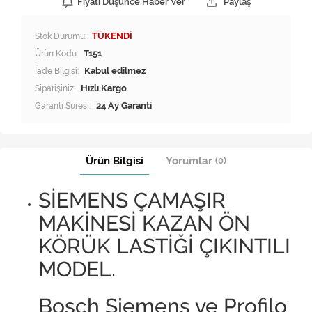
Fiyatı Düşünce Haber Ver
Paylaş
Stok Durumu:
TÜKENDİ
Ürün Kodu:
T151
İade Bilgisi:
Siparişiniz:
Hızlı Kargo
Garanti Süresi:
24 Ay Garanti
Ürün Bilgisi
Yorumlar
(0)
SİEMENS ÇAMAŞIR
MAKİNESİ KAZAN ÖN
KÖRÜK LASTİĞİ ÇIKINTILI
MODEL.
Bosch Siemens ve Profilo