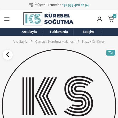
Müşteri Hizmetleri
+90 533 420 86 54
Tüm Kategoriler
Bulaşık Makinesi
Buzdolabı
Ana Sayfa
Hakkımızda
İletişim
Ana Sayfa
Çamaşır Kurutma Makinesi
Kazak Ön Körük
Çamaşır Kurutma Makinesi
%2
Çamaşır Makinesi
Doğalgaz Sobası
Elektrikli Aksamlar
Elektrikli Süpürge
Fan
Fırın, Ocak ve Aspiratör