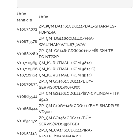
Ürün
Ürün
tanıtıcısı
ZP_KÇM BA1461CDG111/BAE-SHARP(ES-
V10673072
FDP914A
ZP_ÇM_DG1260CD4110/FRA-
V10673576
WALTHAM(WTLS75WAV
ZP_ÇM_CA1461CDG000111/MİS-WHITE
V10682280
POINT(WP
V10710965
ÇM_KURUTMALI (KCM 9814)
V10710966
ÇM_KURUTMALI (KCM 9814 G)
V10710964
ÇM_KURUTMALI (KCM 9914)
ZP_ÇM GG1461CDG111/BÜY-
V10670673
SERVIS(WD1496FGW)
ZP_CM GG1461CDG111/İSV-CYLINDA(FTTK
V10665544
4940
ZP_ÇM C10GA1461CDG111/BAE-SHARP(ES-
V10666444
VD900
ZP_ÇM GG1461CDG111/BÜY-
V10654472
SERVIS(WD1496FGB)
ZP_ÇM_CA1461CDG111/İRA-
V10653123
VESTEL(WASH&DRY 1