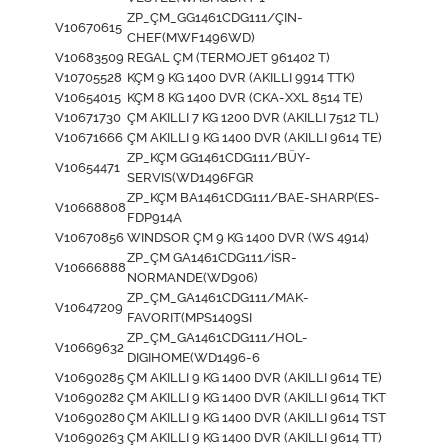
ZP_ÇM_GG1461CDG111/ÇIN-
V10670615
CHEF(MWF1496WD)
V10683509
REGAL ÇM (TERMOJET 961402 T)
V10705528
KÇM 9 KG 1400 DVR (AKILLI 9914 TTK)
V10654015
KÇM 8 KG 1400 DVR (CKA-XXL 8514 TE)
V10671730
ÇM AKILLI 7 KG 1200 DVR (AKILLI 7512 TL)
V10671666
ÇM AKILLI 9 KG 1400 DVR (AKILLI 9614 TE)
ZP_KÇM GG1461CDG111/BÜY-
V10654471
SERVIS(WD1496FGR
ZP_KÇM BA1461CDG111/BAE-SHARP(ES-
V10668808
FDP914A
V10670856
WINDSOR ÇM 9 KG 1400 DVR (WS 4914)
ZP_ÇM GA1461CDG111/İSR-
V10666888
NORMANDE(WD906)
ZP_ÇM_GA1461CDG111/MAK-
V10647209
FAVORIT(MPS1409SI
ZP_ÇM_GA1461CDG111/HOL-
V10669632
DIGIHOME(WD1496-6
V10690285
ÇM AKILLI 9 KG 1400 DVR (AKILLI 9614 TE)
V10690282
ÇM AKILLI 9 KG 1400 DVR (AKILLI 9614 TKT
V10690280
ÇM AKILLI 9 KG 1400 DVR (AKILLI 9614 TST
V10690263
ÇM AKILLI 9 KG 1400 DVR (AKILLI 9614 TT)