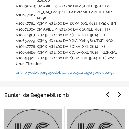
G14060
V10690265
ÇM AKILLI 9 KG 1400 DVR (AKILLI 9614 TXT
ZP_ÇM_GA1461CDG111/MAK-FAVORIT(MPS
V10647067
1409)
V10657781
KÇM 9 KG 1400 DVR(CKA-XXL 9614 TKE)KIRMI
V10671665
ÇM AKILLI 9 KG 1400 DVR (AKILLI 9614 TT)
V10646563
KÇM 9 KG 1400 DVR (CKA-XXL 9614 TE)
V10657779
KÇM 9 KG 1400 DVR (KA-XXL 9614 TXE)INOX
V10657778
KÇM 9 KG 1400 DVR (CKA-XXL 9614 TE)
V10654425
KÇM 9 KG 1400 DVR (CKA-XXL 9614 TKE)KRMZ
V10654426
KÇM 9 KG 1400 DVR(CKA-XXL 9614 TGE)SİYAH
Ürün Etiketleri
online yedek parça
,
yedek parça
,
beyaz eşya yedek parça
Bunları da Beğenebilirsiniz