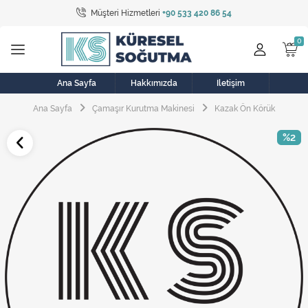
Müşteri Hizmetleri
+90 533 420 86 54
Tüm Kategoriler
Bulaşık Makinesi
Buzdolabı
Ana Sayfa
Hakkımızda
İletişim
Ana Sayfa
Çamaşır Kurutma Makinesi
Kazak Ön Körük
Çamaşır Kurutma Makinesi
%2
Çamaşır Makinesi
Doğalgaz Sobası
Elektrikli Aksamlar
Elektrikli Süpürge
Fan
Fırın, Ocak ve Aspiratör