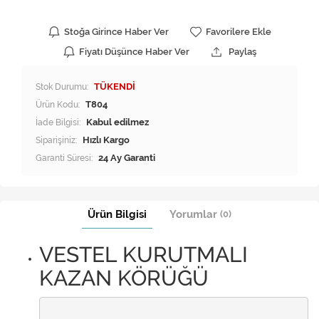
Stoğa Girince Haber Ver
Favorilere Ekle
Fiyatı Düşünce Haber Ver
Paylaş
Stok Durumu:
TÜKENDİ
Ürün Kodu:
T804
İade Bilgisi:
Siparişiniz:
Hızlı Kargo
Garanti Süresi:
24 Ay Garanti
Ürün Bilgisi
Yorumlar
(0)
VESTEL KURUTMALI
KAZAN KÖRÜĞÜ