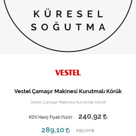
Kireç Önleme Ve Temizlik
Klima
Kombi
Kondansatör
Küçük Ev Aletleri
Musluk
Rezistanslar
Vestel Çamaşır Makinesi Kurutmalı Körük
Soğutma Sistemleri
Vestel Çamaşır Makinesi Kurutmalı Körük
Şofben ve Termosifon
240,92
KDV Hariç Fiyatı (
%20
) :
289,10
295,00