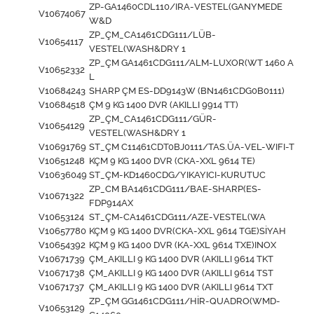
ZP-GA1460CDL110/IRA-VESTEL(GANYMEDE
V10674067
W&D
ZP_ÇM_CA1461CDG111/LÜB-
V10654117
VESTEL(WASH&DRY 1
ZP_ÇM GA1461CDG111/ALM-LUXOR(WT 1460 A
V10652332
L
V10684243
SHARP ÇM ES-DD9143W (BN1461CDG0B0111)
V10684518
ÇM 9 KG 1400 DVR (AKILLI 9914 TT)
ZP_ÇM_CA1461CDG111/GÜR-
V10654129
VESTEL(WASH&DRY 1
V10691769
ST_ÇM C11461CDT0BJ0111/TAS.ÜA-VEL-WIFI-T
V10651248
KÇM 9 KG 1400 DVR (CKA-XXL 9614 TE)
V10636049
ST_ÇM-KD1460CDG/YIKAYICI-KURUTUC
ZP_CM BA1461CDG111/BAE-SHARP(ES-
V10671322
FDP914AX
V10653124
ST_ÇM-CA1461CDG111/AZE-VESTEL(WA
V10657780
KÇM 9 KG 1400 DVR(CKA-XXL 9614 TGE)SİYAH
V10654392
KÇM 9 KG 1400 DVR (KA-XXL 9614 TXE)INOX
V10671739
ÇM_AKILLI 9 KG 1400 DVR (AKILLI 9614 TKT
V10671738
ÇM_AKILLI 9 KG 1400 DVR (AKILLI 9614 TST
V10671737
ÇM_AKILLI 9 KG 1400 DVR (AKILLI 9614 TXT
ZP_ÇM GG1461CDG111/HİR-QUADRO(WMD-
V10653129