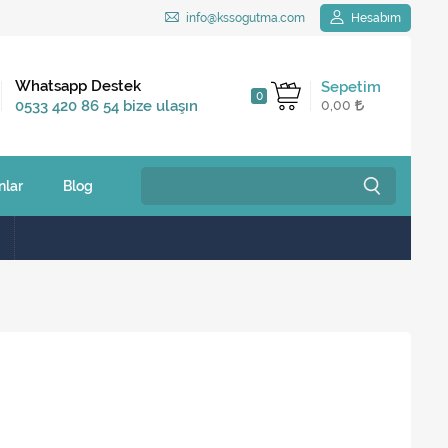
info@kssogutma.com
Hesabım
Kargo Bedava
Whatsapp Destek
Sepetim
0
2.500 TL ve üzeri
0533 420 86 54 bize ulaşın
0,00
siparişlerinizde
nlar
Blog