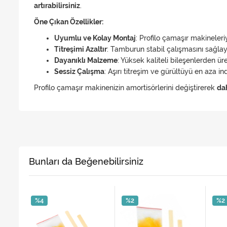
artırabilirsiniz
.
Öne Çıkan Özellikler:
Uyumlu ve Kolay Montaj
: Profilo çamaşır makineler
Titreşimi Azaltır
: Tamburun stabil çalışmasını sağlay
Dayanıklı Malzeme
: Yüksek kaliteli bileşenlerden ür
Sessiz Çalışma
: Aşırı titreşim ve gürültüyü en aza i
Profilo çamaşır makinenizin amortisörlerini değiştirerek
dah
Bunları da Beğenebilirsiniz
%4
%2
%2