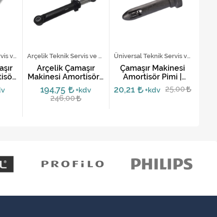
Samsung Teknik Servis ve Yedek Parça Hizmetleri
Arçelik Teknik Servis ve Yedek Parça Hizmetleri
Üniversal Teknik Servis ve Yedek Parça Hizmetleri
şır
Arçelik Çamaşır
Çamaşır Makinesi
Si
isör
Makinesi Amortisörü
Amortisör Pimi |
Mak
66-
- Braketli
Yüksek Dayanıklılık
194,75
20,21
25,00
dv
+kdv
+kdv
et)
246,00