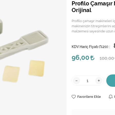
Profilo Çamaşır 
Orijinal
Profilo çamaşır makineleri iç
makinenizin titreşimlerini a
malzemesi sayesinde uzun ö
KDV Hariç Fiyatı (
%20
) :
96,00
100,0
-
+
Favorilere Ekle