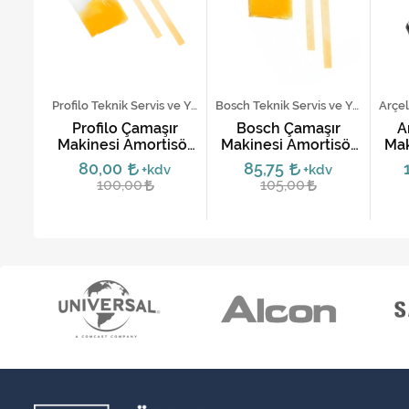
Beko Teknik Servis ve Yedek Parça Hizmetleri
Profilo Teknik Servis ve Yedek Parça Hizmetleri
Bosch Teknik Servis ve Yedek Parça Hizmetleri
ır
Profilo Çamaşır
Bosch Çamaşır
​
isörü
Makinesi Amortisör
Makinesi Amortisör
Mak
Keçe Takımı -
Keçe Takımı |
T
80,00
85,75
dv
+kdv
+kdv
Orijinal
Uyumlu ve
100,00
105,00
Ekonomik Çözüm