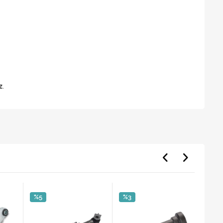
z
.
%5
%3
%2