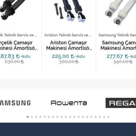
Arçelik Teknik Servis ve Yedek Parça Hizmetleri
Ariston Teknik Servis ve Yedek Parça Hizmetleri
Arçelik Çamaşır
Ariston Çamaşır
Samsung Çama
inesi Amortisör
Makinesi Amortisör
Makinesi Amort
akımı (2'li Set)
Takımı
Takımı 60N DC
187,83
225,00
277,67
+kdv
+kdv
+k
00343F (2'li S
230,00
300,00
340,00