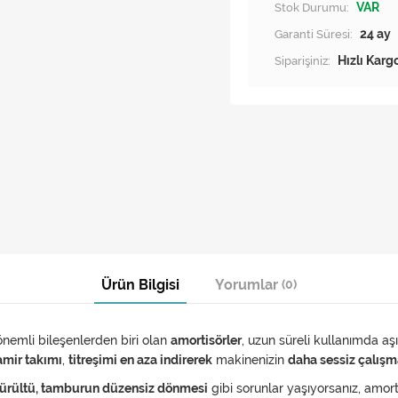
Stok Durumu:
VAR
Garanti Süresi:
24 ay
Siparişiniz:
Hızlı Karg
Ürün Bilgisi
Yorumlar
(0)
nemli bileşenlerden biri olan
amortisörler
, uzun süreli kullanımda aşı
tamir takımı
,
titreşimi en aza indirerek
makinenizin
daha sessiz çalışm
ı gürültü, tamburun düzensiz dönmesi
gibi sorunlar yaşıyorsanız, amort