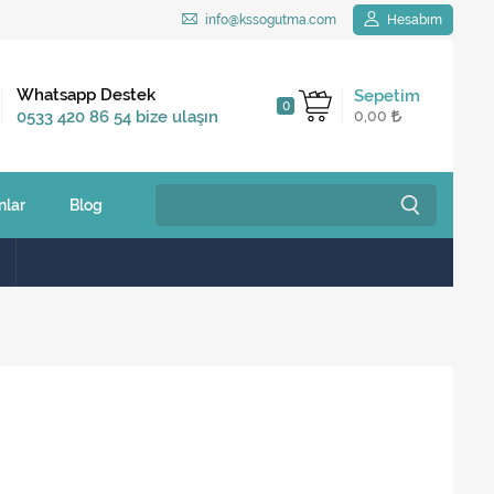
info@kssogutma.com
Hesabım
Kargo Bedava
Whatsapp Destek
Sepetim
0
2.500 TL ve üzeri
0533 420 86 54 bize ulaşın
0,00
siparişlerinizde
nlar
Blog