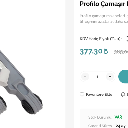
Profilo Çamaşır
Profilo çamaşır makineleri i
titreşimini azaltarak daha se
KDV Hariç Fiyatı (
%20
) :
377,30
385,
-
+
Favorilere Ekle
Stok Durumu:
VAR
Garanti Süresi:
24 ay