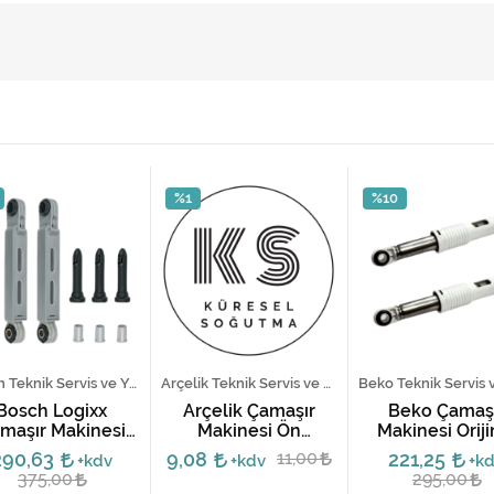
%1
%10
Bosch Teknik Servis ve Yedek Parça Hizmetleri
Arçelik Teknik Servis ve Yedek Parça Hizmetleri
Bosch Logixx
Arçelik Çamaşır
Beko Çamaş
maşır Makinesi
Makinesi Ön
Makinesi Oriji
ortisör Takımı
Amortisör Başlığı
Amortisör Tak
290,63
9,08
11,00
221,25
+kdv
+kdv
+k
375,00
295,00