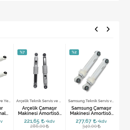
%7
%2
%2
Beko Teknik Servis ve Yedek Parça Hizmetleri
Arçelik Teknik Servis ve Yedek Parça Hizmetleri
Samsung Teknik Servis ve Yedek Parça Hizmetleri
ır
Arçelik Çamaşır
Samsung Çamaşır
Si
nal
Makinesi Amortisör
Makinesi Amortisör
M
ımı
Takımı - Orijinal
Takımı 60N DC66-
Am
221,65
277,67
dv
+kdv
+kdv
00343F (2'li Set)
286,00
340,00