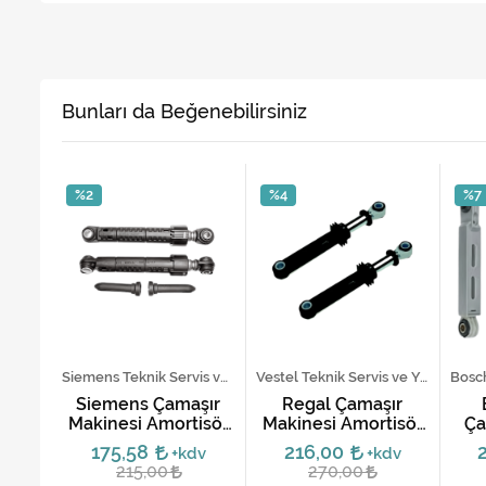
Bunları da Beğenebilirsiniz
%2
%4
%7
Beko Teknik Servis ve Yedek Parça Hizmetleri
Siemens Teknik Servis ve Yedek Parça Hizmetleri
Vestel Teknik Servis ve Yedek Parça Hizmetleri
ır
Siemens Çamaşır
Regal Çamaşır
ir
Makinesi Amortisör
Makinesi Amortisör
Ça
ımı
Takımı
Takımı 80N
Am
175,58
216,00
dv
+kdv
+kdv
(47004427)
215,00
270,00