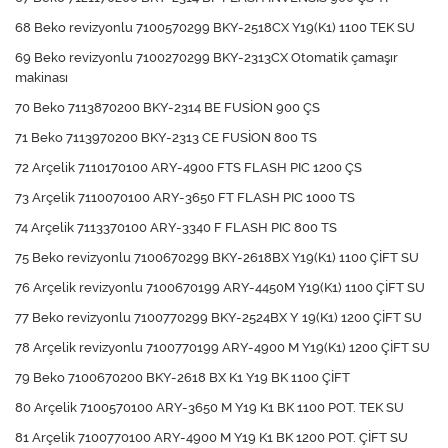
68 Beko revizyonlu 7100570299 BKY-2518CX Y19(K1) 1100 TEK SU
69 Beko revizyonlu 7100270299 BKY-2313CX Otomatik çamaşır
makinası
70 Beko 7113870200 BKY-2314 BE FUSİON 900 ÇS
71 Beko 7113970200 BKY-2313 CE FUSİON 800 TS
72 Arçelik 7110170100 ARY-4900 FTS FLASH PIC 1200 ÇS
73 Arçelik 7110070100 ARY-3650 FT FLASH PIC 1000 TS
74 Arçelik 7113370100 ARY-3340 F FLASH PIC 800 TS
75 Beko revizyonlu 7100670299 BKY-2618BX Y19(K1) 1100 ÇİFT SU
76 Arçelik revizyonlu 7100670199 ARY-4450M Y19(K1) 1100 ÇİFT SU
77 Beko revizyonlu 7100770299 BKY-2524BX Y 19(K1) 1200 ÇİFT SU
78 Arçelik revizyonlu 7100770199 ARY-4900 M Y19(K1) 1200 ÇİFT SU
79 Beko 7100670200 BKY-2618 BX K1 Y19 BK 1100 ÇİFT
80 Arçelik 7100570100 ARY-3650 M Y19 K1 BK 1100 POT. TEK SU
81 Arçelik 7100770100 ARY-4900 M Y19 K1 BK 1200 POT. ÇİFT SU