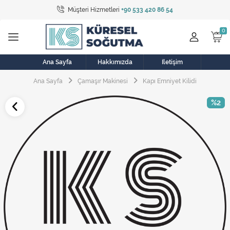
Müşteri Hizmetleri
+90 533 420 86 54
Tüm Kategoriler
Bulaşık Makinesi
Buzdolabı
Ana Sayfa
Hakkımızda
İletişim
Ana Sayfa
Çamaşır Makinesi
Kapı Emniyet Kilidi
Çamaşır Kurutma Makinesi
%2
Çamaşır Makinesi
Doğalgaz Sobası
Elektrikli Aksamlar
Elektrikli Süpürge
Fan
Fırın, Ocak ve Aspiratör