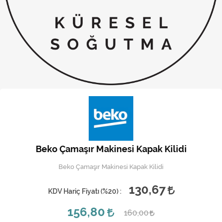
Kireç Önleme Ve Temizlik
Klima
Kombi
Kondansatör
Küçük Ev Aletleri
Musluk
Rezistanslar
Beko Çamaşır Makinesi Kapak Kilidi
Soğutma Sistemleri
Beko Çamaşır Makinesi Kapak Kilidi
Şofben ve Termosifon
130,67
KDV Hariç Fiyatı (
%20
) :
156,80
160,00