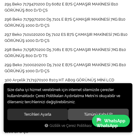
295 Beko 7179470200 D3 6082 E B7S ÇAMAŞIR MAKİNESİ B10
GÖRÜNÜŞ 800 D/D ÇS
296 Beko 7179970200 D5 7101 E B7S ÇAMAŞIR MAKİNESİ 7KG B10
GÖRÜNÜŞ 1000 D/D ÇS
297 Beko 7101020200 D5 7102 ES B7S ÇAMAŞIR MAKİNESİ 7KG B10
GÖRÜNÜŞ 1000 D/D ÇS
298 Beko 7179870200 D5 7081 E B7S ÇAMAŞIR MAKİNESİ 7KG B10
GÖRÜNÜŞ 800 D/D TS
299 Beko 7100020200 D5 7102 E B7S ÇAMAŞIR MAKİNESİ 7KG B10
GÖRÜNÜŞ 1000 D/D ÇS
300 Arçelik 7171970100 8103 HT AB09 GÖRÜNÜŞ MİNİ LCD
ÇAMAŞIR MAKİNESİ 1000 D/D TS
Size daha iyi hizmet verebilmek için internet sitemizde çerezler
301 Altus 8983813300 ALC 183 XY FORA KONTROLLÜ ÇAMAŞIR
kullanılmaktadır. Çerez Politikaları Aydınlatma Metni’ni okuyabilir ve
MAKİNESİ F16 800 D/D TS
dilerseniz tercihlerinizi değiştirebilirsiniz.
302 Arçelik 7177570100 2200 ACM ANKASTRE MİNİ LCD ÇAMAŞIR
Tercihleri Ayarla
Tümünü Kabul Et
MAKİNESİ 7KG 1200 D/D ÇS
WhatsApp
303 Arçelik 7169550100 7124 HT MİNİ LCD 16P ÇAMAŞIR MAKİNESİ
Gizlilik ve Çerez Politikası
1200 D/D ÇS