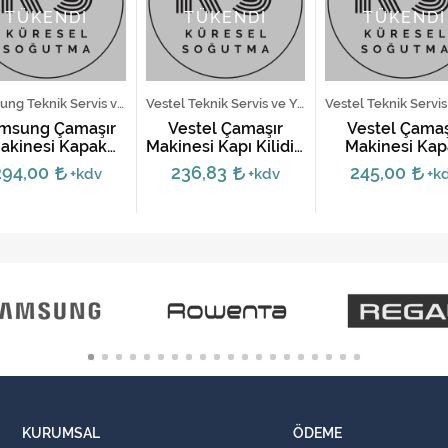
TÜKENDİ
TÜKENDİ
TÜKENDİ
Samsung Teknik Servis ve Yedek Parça Hizmetleri
Vestel Teknik Servis ve Yedek Parça Hizmetleri
msung Çamaşır
Vestel Çamaşır
Vestel Çamaş
akinesi Kapak
Makinesi Kapı Kilidi -
Makinesi Kap
idi DC34-00026A
32024463
Kilidi - 32018
294,00
236,83
245,00
+kdv
+kdv
+k
KURUMSAL
ÖDEME