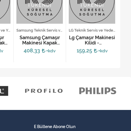
TÜKENDİ
TÜKENDİ
Vestel Teknik Servis ve Yedek Parça Hizmetleri
Samsung Teknik Servis ve Yedek Parça Hizmetleri
LG Teknik Servis ve Yedek Parça Hizmetleri
ır
Samsung Çamaşır
Lg Çamaşır Makinesi
P
ak
Makinesi Kapak
Kilidi -
M
338
Kilidi DC64-00519A
6601ER1004D
Kil
408,33
159,25
dv
+kdv
+kdv
E Bültene Abone Olun