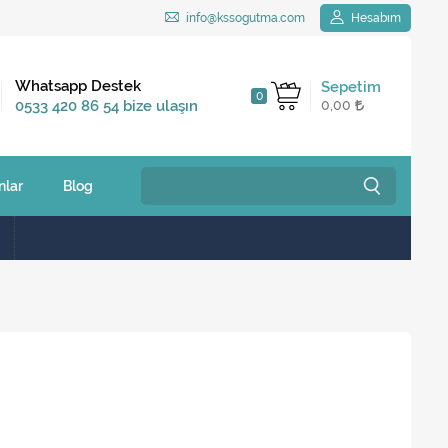
info@kssogutma.com
Hesabım
Kargo Bedava
Whatsapp Destek
Sepetim
0
2.500 TL ve üzeri
0533 420 86 54 bize ulaşın
0,00
siparişlerinizde
nlar
Blog