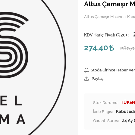
Altus Çamaşır M
Altus Çamaşır Makinesi Kapa
KDV Hariç Fiyatı (
%20
) :
274,40
280,
Stoğa Girince Haber Ver
Paylaş
Stok Durumu:
TÜKEN
İade Bilgisi:
Garanti Süresi:
24 Ay 