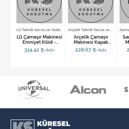
TÜKENDİ
TÜKENDİ
Siemens Teknik Servis ve Yedek Parça Hizmetleri
LG Teknik Servis ve Yedek Parça Hizmetleri
Arçelik Teknik Servis ve Yedek Parça Hizmetleri
şır
LG Çamaşır Makinesi
Arçelik Çamaşır
Sa
pak
Emniyet Kilidi -
Makinesi Kapak
M
ksız
6601ER1004D
Kilidi - 2847740500
Kil
314,42
228,67
dv
+kdv
+kdv