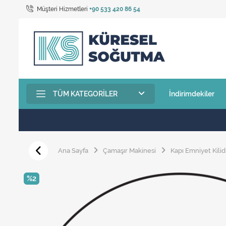
Müşteri Hizmetleri
+90 533 420 86 54
TÜM KATEGORILER
İndirimdekiler
Ana Sayfa
Çamaşır Makinesi
Kapı Emniyet Kilid
%2