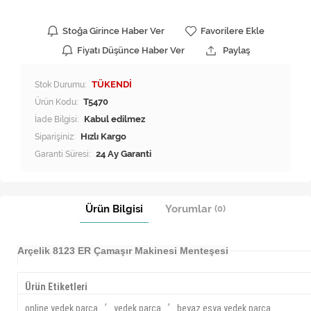
Stoğa Girince Haber Ver
Favorilere Ekle
Fiyatı Düşünce Haber Ver
Paylaş
Stok Durumu:
TÜKENDİ
Ürün Kodu:
T5470
İade Bilgisi:
Siparişiniz:
Hızlı Kargo
Garanti Süresi:
24 Ay Garanti
Ürün Bilgisi
Yorumlar
(0)
Arçelik 8123 ER Çamaşır Makinesi Menteşesi
Ürün Etiketleri
,
,
online yedek parça
yedek parça
beyaz eşya yedek parça