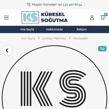
Müşteri Hizmetleri
+90 533 420 86 54
Tüm Kategoriler
Bulaşık Makinesi
Buzdolabı
Ana Sayfa
Hakkımızda
İletişim
Ana Sayfa
Çamaşır Makinesi
Menteşeler
Çamaşır Kurutma Makinesi
%2
Çamaşır Makinesi
Doğalgaz Sobası
Elektrikli Aksamlar
Elektrikli Süpürge
Fan
Fırın, Ocak ve Aspiratör