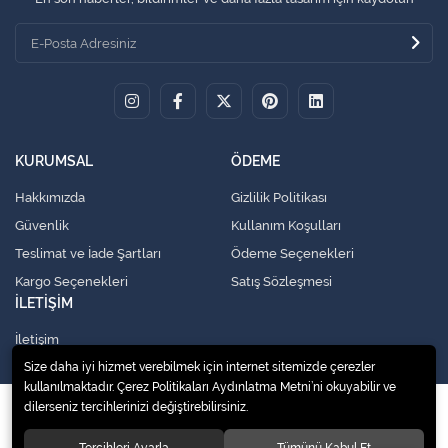
KURUMSAL
ÖDEME
Hakkımızda
Gizlilik Politikası
Güvenlik
Kullanım Koşulları
Teslimat ve İade Şartları
Ödeme Seçenekleri
Kargo Seçenekleri
Satış Sözleşmesi
İLETİŞİM
İletişim
Size daha iyi hizmet verebilmek için internet sitemizde çerezler
kullanılmaktadır. Çerez Politikaları Aydınlatma Metni’ni okuyabilir ve
dilerseniz tercihlerinizi değiştirebilirsiniz.
© 2020
Küresel Soğutma Sistemleri Yedek Parça San. Ve Tic. Ltd. Şti.
. Tüm
hakları saklıdır.
Tercihleri Ayarla
Tümünü Kabul Et