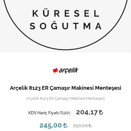
Kireç Önleme Ve Temizlik
Klima
Kombi
Kondansatör
Küçük Ev Aletleri
Musluk
Rezistanslar
Arçelik 8123 ER Çamaşır Makinesi Menteşesi
Soğutma Sistemleri
Arçelik 8123 ER Çamaşır Makinesi Menteşesi
Şofben ve Termosifon
204,17
KDV Hariç Fiyatı (
%20
) :
245,00
250,00