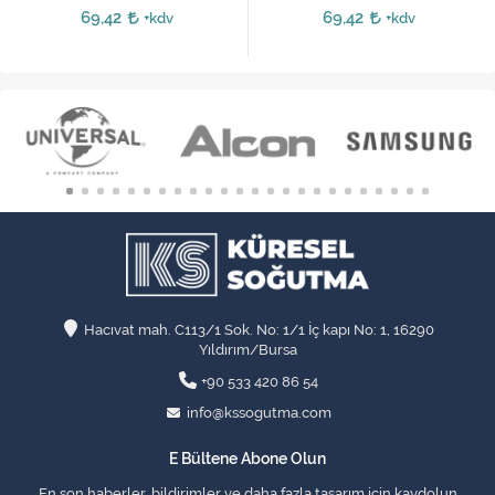
69,42
69,42
+kdv
+kdv
Hacıvat mah. C113/1 Sok. No: 1/1 İç kapı No: 1, 16290
Yıldırım/Bursa
+90 533 420 86 54
info@kssogutma.com
E Bültene Abone Olun
En son haberler, bildirimler ve daha fazla tasarım için kaydolun