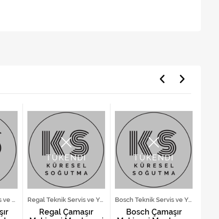
TÜKENDİ
TÜKENDİ
Arçelik Teknik Servis ve Yedek Parça Hizmetleri
Regal Teknik Servis ve Yedek Parça Hizmetleri
Bosch Teknik Servis ve Yedek Parça Hizmetleri
şır
Regal Çamaşır
Bosch Çamaşır
B