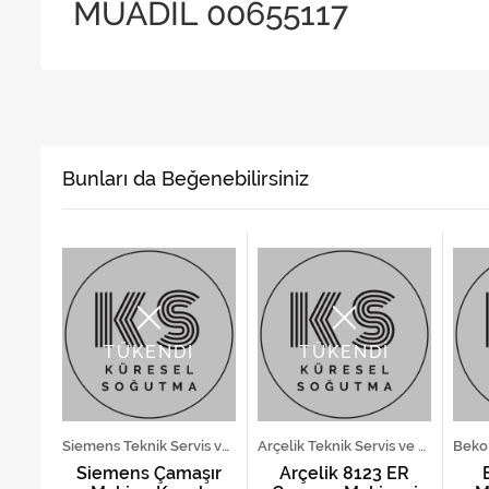
MUADİL 00655117
Bunları da Beğenebilirsiniz
TÜKENDİ
TÜKENDİ
Beko Teknik Servis ve Yedek Parça Hizmetleri
Siemens Teknik Servis ve Yedek Parça Hizmetleri
Arçelik Teknik Servis ve Yedek Parça Hizmetleri
ır
Siemens Çamaşır
Arçelik 8123 ER