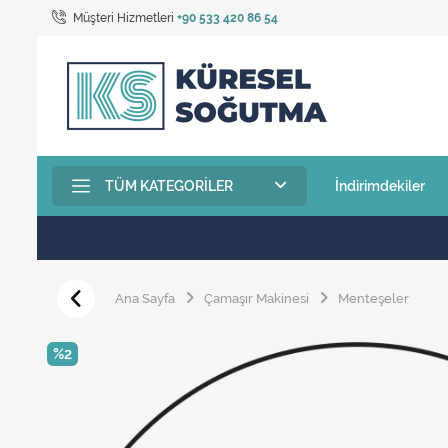
Müşteri Hizmetleri
+90 533 420 86 54
TÜM KATEGORILER
İndirimdekiler
Ana Sayfa
Çamaşır Makinesi
Menteşeler
%2