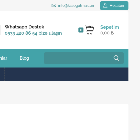
info@kssogutma.com
Hesabım
Kargo Bedava
Whatsapp Destek
Sepetim
0
2.500 TL ve üzeri
0533 420 86 54 bize ulaşın
0,00
siparişlerinizde
nlar
Blog