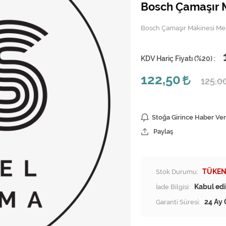
Bosch Çamaşır M
Bosch Çamaşır Makinesi Me
KDV Hariç Fiyatı (
%20
) :
122,50
125,0
Stoğa Girince Haber Ver
Paylaş
Stok Durumu:
TÜKEN
İade Bilgisi:
Garanti Süresi:
24 Ay 