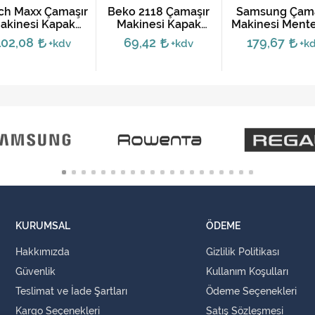
ch Maxx Çamaşır
Beko 2118 Çamaşır
Samsung Çama
akinesi Kapak
Makinesi Kapak
Makinesi Mente
Menteşesi
Menteşesi
DC61-01632
102,08
69,42
179,67
+kdv
+kdv
+k
KURUMSAL
ÖDEME
Hakkımızda
Gizlilik Politikası
Güvenlik
Kullanım Koşulları
Teslimat ve İade Şartları
Ödeme Seçenekleri
Kargo Seçenekleri
Satış Sözleşmesi