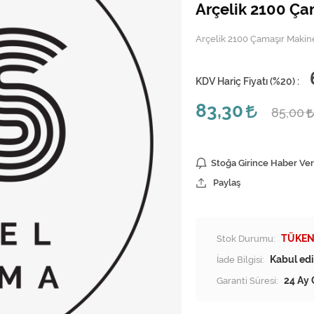
Arçelik 2100 Ça
Arçelik 2100 Çamaşır Makin
KDV Hariç Fiyatı (
%20
) :
83,30
85,00
Stoğa Girince Haber Ver
Paylaş
Stok Durumu:
TÜKEN
İade Bilgisi:
Garanti Süresi:
24 Ay 