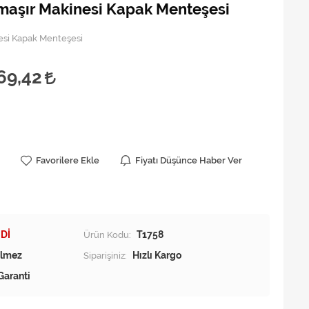
maşır Makinesi Kapak Menteşesi
esi Kapak Menteşesi
69,42
Favorilere Ekle
Fiyatı Düşünce Haber Ver
Dİ
Ürün Kodu:
T1758
Siparişiniz:
Hızlı Kargo
Garanti