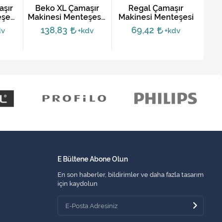
şır
Beko XL Çamaşır
Regal Çamaşır
S
şesi
Makinesi Menteşesi-
Makinesi Menteşesi
Mak
A
2848720100
138,83
69,42
dv
+kdv
+kdv
E Bültene Abone Olun
En son haberler, bildirimler ve daha fazla tasarım
için kaydolun