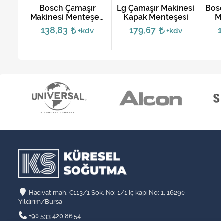
şır
Bosch Çamaşır
Lg Çamaşır Makinesi
Bos
si -
Makinesi Menteşesi
Kapak Menteşesi
M
0
- Eski Tip
138,83
179,67
dv
+kdv
+kdv
Hacıvat mah. C113/1 Sok. No: 1/1 İç kapı No: 1, 16290
Yıldırım/Bursa
+90 533 420 86 54