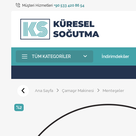
Müşteri Hizmetleri
+90 533 420 86 54
TÜM KATEGORILER
İndirimdekiler
Ana Sayfa
Çamaşır Makinesi
Menteşeler
%2