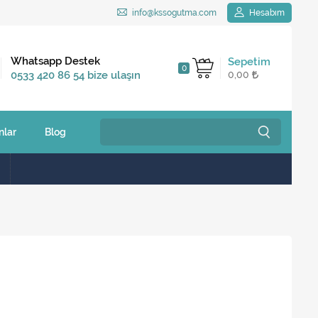
info@kssogutma.com
Hesabım
Kargo Bedava
Whatsapp Destek
Sepetim
0
2.500 TL ve üzeri
0533 420 86 54 bize ulaşın
0,00
siparişlerinizde
nlar
Blog