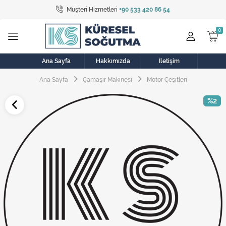
Müşteri Hizmetleri
+90 533 420 86 54
Tüm Kategoriler
Bulaşık Makinesi
Buzdolabı
Ana Sayfa
Hakkımızda
İletişim
Ana Sayfa
Çamaşır Makinesi
Motor Çeşitleri
Çamaşır Kurutma Makinesi
%2
Çamaşır Makinesi
Doğalgaz Sobası
Elektrikli Aksamlar
Elektrikli Süpürge
Fan
Fırın, Ocak ve Aspiratör