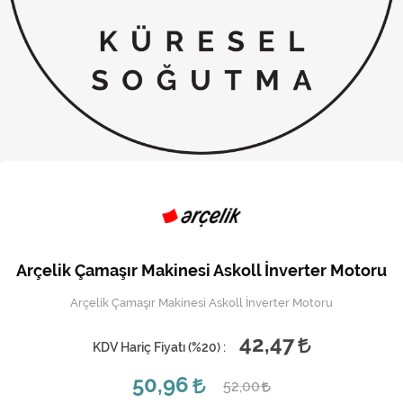
Kireç Önleme Ve Temizlik
Klima
Kombi
Kondansatör
Küçük Ev Aletleri
Musluk
Rezistanslar
Arçelik Çamaşır Makinesi Askoll İnverter Motoru
Soğutma Sistemleri
Arçelik Çamaşır Makinesi Askoll İnverter Motoru
Şofben ve Termosifon
42,47
KDV Hariç Fiyatı (
%20
) :
50,96
52,00