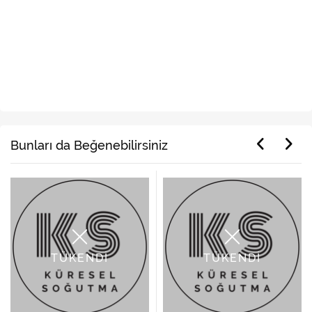
Arçelik 8123 H MİNİ LCD 1,5 BLAC ÇAMAŞIR MAKİNESİ 1200 D/D 
Arçelik 8127 NB 8KG Nova 1200 D/D TS Askoll
Arçelik 8127 NR 8K
Arçelik 8127 NG 8KG Nova 1200 D/D TS Askoll
Arçelik 9127 N 9KG
Arçelik 8127 NBZ 8KG Nova 1200 D/D TS Askoll
Arçelik 9123 CMK 
Arçelik 8147 CMK 8KG Best 1400 D/D TS Askoll
Arçelik 9103 YCMS
Arçelik 9124 CM B1 XL12 Çamaşır Makinesi
Ürün Etiketleri
,
,
online yedek parça
yedek parça
beyaz eşya yedek parça
Bunları da Beğenebilirsiniz
TÜKENDİ
TÜKENDİ