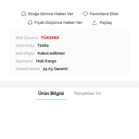
Stoğa Girince Haber Ver
Favorilere Ekle
Fiyatı Düşünce Haber Ver
Paylaş
Stok Durumu:
TÜKENDİ
Ürün Kodu:
T2062
İade Bilgisi:
Siparişiniz:
Hızlı Kargo
Garanti Süresi:
24 Ay Garanti
Ürün Bilgisi
Yorumlar
(0)
UYUMLU OLDUĞU MODELLER LİSTESİ
Not :
Tüm testleri yapılmış, 6 ay garantili revizyonlu üründür.
MARKA MODEL
Arçelik 8123 E MİNİ LCD 1,5 BLAC ÇAMAŞIR MAKİNESİ 1200 D/D
Arçelik 8123 HR MİNİ LCD 1,5 BLAC ÇAMAŞIR MAKİNESİ 1200 D/