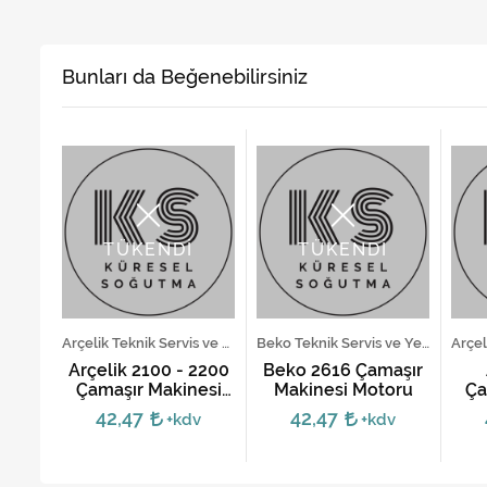
Bunları da Beğenebilirsiniz
TÜKENDİ
TÜKENDİ
Beko Teknik Servis ve Yedek Parça Hizmetleri
Arçelik Teknik Servis ve Yedek Parça Hizmetleri
Beko Teknik Servis ve Yedek Parça Hizmetleri
ır
Arçelik 2100 - 2200
Beko 2616 Çamaşır
ama
Çamaşır Makinesi
Makinesi Motoru
Ça
Motoru
Y
42,47
42,47
v
+kdv
+kdv