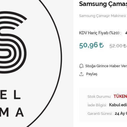
Samsung Çamaşı
Samsung Çamaşır Makinesi
KDV Hariç Fiyatı (
%20
) :
50,96
52,00
Stoğa Girince Haber Ver
Paylaş
Stok Durumu:
TÜKEN
İade Bilgisi:
Garanti Süresi:
24 Ay 