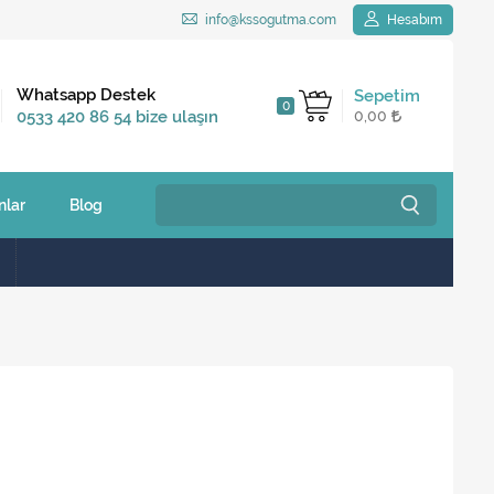
info@kssogutma.com
Hesabım
Kargo Bedava
Whatsapp Destek
Sepetim
0
2.500 TL ve üzeri
0533 420 86 54 bize ulaşın
0,00
siparişlerinizde
nlar
Blog