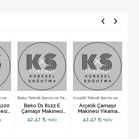
TÜKENDİ
TÜKENDİ
Arçelik Teknik Servis ve Yedek Parça Hizmetleri
Beko Teknik Servis ve Yedek Parça Hizmetleri
Arçelik Teknik Servis ve Yedek Parça Hizmetleri
4100
Beko D1 8122 E
Arçelik Çamaşır
esi
Çamaşır Makinesi
Makinesi Yıkama
Ma
Yıkama Motoru
Motoru 7 soket
M
42,47
42,47
v
+kdv
+kdv