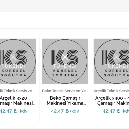
TÜKENDİ
TÜKENDİ
TÜKENDİ
Arçelik Teknik Servis ve Yedek Parça Hizmetleri
Beko Teknik Servis ve Yedek Parça Hizmetleri
Arçelik 3320
Beko Çamaşır
Arçelik 3300 - 
maşır Makinesi
Makinesi Yıkama
Çamaşır Makin
ıkama Motoru
Motoru - 7 ve 8
Motoru
42,47
42,47
42,47
+kdv
+kdv
+kd
Soket