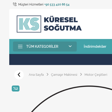
Müşteri Hizmetleri
+90 533 420 86 54
TÜM KATEGORILER
İndirimdekiler
Ana Sayfa
Çamaşır Makinesi
Motor Çeşitleri
%2