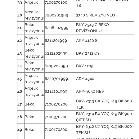
39
Arçelik
7100270100
TS
Arçelik
40
6208201999
3340 S REVİZYONLU
revizyonlu
Beko
BKY 2343 C BEKO
41
6208202999
revizyonlu
REVİZYONLU
Arçelik
42
6211201999
ARY 4120 S
revizyonlu
Beko
43
6212202999
BKY 2312 CY
revizyonlu
Beko
44
6219202999
BKY 1015
revizyonlu
Arçelik
45
6220701999
ARY 4340
revizyonlu
Arçelik
46
6214201999
ARY-3650 REV
revizyonlu
BKY-2313 CX YOÇ K19 BK 800
47
Beko
7100270200
TEK
BKY-2314 BX YOÇ K19 BK 900
48
Beko
7100370200
ÇİFT SU
BKY-2312 CX YOÇ K19 BK 600
49
Beko
7100170200
TEK SU