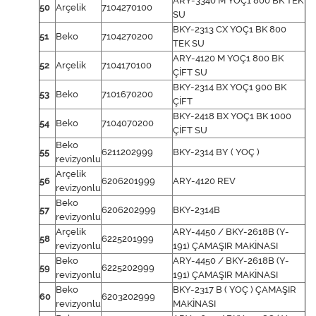
ARY-3340 M YOÇ1 800 BK TEK
50
Arçelik
7104270100
SU
BKY-2313 CX YOÇ1 BK 800
51
Beko
7104270200
TEK SU
ARY-4120 M YOÇ1 800 BK
52
Arçelik
7104170100
ÇİFT SU
BKY-2314 BX YOÇ1 900 BK
53
Beko
7101670200
ÇİFT
BKY-2418 BX YOÇ1 BK 1000
54
Beko
7104070200
ÇİFT SU
Beko
55
6211202999
BKY-2314 BY ( YOÇ )
revizyonlu
Arçelik
56
6206201999
ARY-4120 REV
revizyonlu
Beko
57
6206202999
BKY-2314B
revizyonlu
Arçelik
ARY-4450 / BKY-2618B (Y-
58
6225201999
revizyonlu
191) ÇAMAŞIR MAKİNASI
Beko
ARY-4450 / BKY-2618B (Y-
59
6225202999
revizyonlu
191) ÇAMAŞIR MAKİNASI
Beko
BKY-2317 B ( YOÇ ) ÇAMAŞIR
60
6203202999
revizyonlu
MAKİNASI