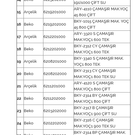
191)1000 ÇİFT SU
ARY-4110 ÇAMAŞIR MAK.YOÇ
15
Arçelik
6219201000
45 800 ÇİFT
BKY-1015 ÇAMAŞIR MAK. YOÇ
16
Beko
6219202000
45 800 ÇİFT
ARY-3320 S ÇAMAŞIR
17
Arçelik
6212201000
MAK.YOÇ1 600 TEK
BKY-2312 CY ÇAMAŞIR
18
Beko
6212202000
MAK.YOÇ1 600 TEK
BKY-3340 S ÇAMAŞIR MAK.
19
Arçelik
6208201000
YOÇ1 800 TEK
BKY-2313 CY ÇAMAŞIR
20
Beko
6208202000
MAK.YOÇ1 800 TEK SU
ARY-4120 S ÇAMAŞIR
21
Arçelik
6211201000
MAK.YOÇ1 800 ÇİFT
BKY-2314 BY ÇAMAŞIR
22
Beko
6211202000
MAK.YOÇ1 800 ÇİFT
BKY-2317 B ÇAMAŞIR
23
Beko
6203202000
MAK.YOÇ1 900 ÇİFT SU
BKY-2316 C ÇAMAŞIR
24
Beko
6202202000
MAK.YOÇ1 900 TEK SU
BKY-2314 BP ÇAMAŞIR MAK.