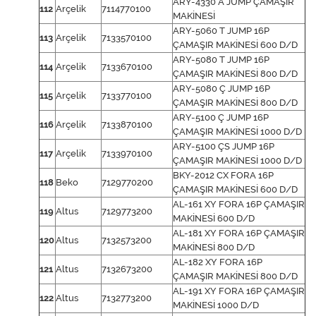
ARY-4330 A JUMP ÇAMAŞIR
112
Arçelik
7114770100
MAKİNESİ
ARY-5060 T JUMP 16P
113
Arçelik
7133570100
ÇAMAŞIR MAKİNESİ 600 D/D
ARY-5080 T JUMP 16P
114
Arçelik
7133670100
ÇAMAŞIR MAKİNESİ 800 D/D
ARY-5080 Ç JUMP 16P
115
Arçelik
7133770100
ÇAMAŞIR MAKİNESİ 800 D/D
ARY-5100 Ç JUMP 16P
116
Arçelik
7133870100
ÇAMAŞIR MAKİNESİ 1000 D/D
ARY-5100 ÇS JUMP 16P
117
Arçelik
7133970100
ÇAMAŞIR MAKİNESİ 1000 D/D
BKY-2012 CX FORA 16P
118
Beko
7129770200
ÇAMAŞIR MAKİNESİ 600 D/D
AL-161 XY FORA 16P ÇAMAŞIR
119
Altus
7129773200
MAKİNESİ 600 D/D
AL-181 XY FORA 16P ÇAMAŞIR
120
Altus
7132573200
MAKİNESİ 800 D/D
AL-182 XY FORA 16P
121
Altus
7132673200
ÇAMAŞIR MAKİNESİ 800 D/D
AL-191 XY FORA 16P ÇAMAŞIR
122
Altus
7132773200
MAKİNESİ 1000 D/D