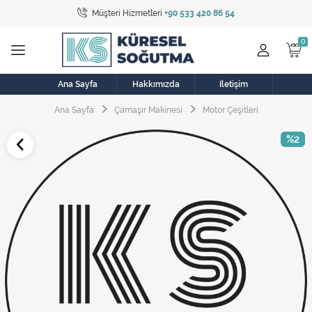
Müşteri Hizmetleri
+90 533 420 86 54
Tüm Kategoriler
Bulaşık Makinesi
Buzdolabı
Ana Sayfa
Hakkımızda
İletişim
Ana Sayfa
Çamaşır Makinesi
Motor Çeşitleri
Çamaşır Kurutma Makinesi
%2
Çamaşır Makinesi
Doğalgaz Sobası
Elektrikli Aksamlar
Elektrikli Süpürge
Fan
Fırın, Ocak ve Aspiratör