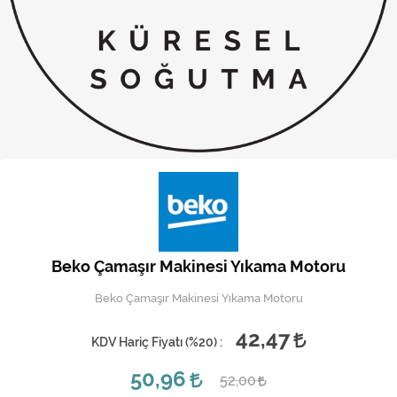
Kireç Önleme Ve Temizlik
Klima
Kombi
Kondansatör
Küçük Ev Aletleri
Musluk
Rezistanslar
Beko Çamaşır Makinesi Yıkama Motoru
Soğutma Sistemleri
Beko Çamaşır Makinesi Yıkama Motoru
Şofben ve Termosifon
42,47
KDV Hariç Fiyatı (
%20
) :
50,96
52,00