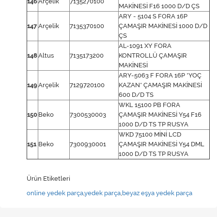
146
Arçelik
7135270100
MAKİNESİ F16 1000 D/D ÇS
ARY - 5104 S FORA 16P
147
Arçelik
7135370100
ÇAMAŞIR MAKİNESİ 1000 D/D
ÇS
AL-1091 XY FORA
148
Altus
7135173200
KONTROLLÜ ÇAMAŞIR
MAKİNESİ
ARY-5063 F FORA 16P *YOÇ
149
Arçelik
7129720100
KAZAN* ÇAMAŞIR MAKİNESİ
600 D/D TS
WKL 15100 PB FORA
150
Beko
7300530003
ÇAMAŞIR MAKİNESİ Y54 F16
1000 D/D TS TP RUSYA
WKD 75100 MİNİ LCD
151
Beko
7300930001
ÇAMAŞIR MAKİNESİ Y54 DML
1000 D/D TS TP RUSYA
Ürün Etiketleri
online yedek parça
,
yedek parça
,
beyaz eşya yedek parça