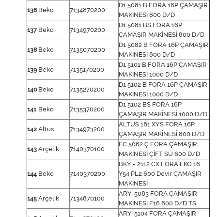
D1 5081 B FORA 16P ÇAMAŞIR
136
Beko
7134870200
MAKİNESİ 800 D/D
D1 5081 BS FORA 16P
137
Beko
7134970200
ÇAMAŞIR MAKİNESİ 800 D/D
D1 5082 B FORA 16P ÇAMAŞIR
138
Beko
7135070200
MAKİNESİ 800 D/D
D1 5101 B FORA 16P ÇAMAŞIR
139
Beko
7135170200
MAKİNESİ 1000 D/D
D1 5102 B FORA 16P ÇAMAŞIR
140
Beko
7135270200
MAKİNESİ 1000 D/D
D1 5102 BS FORA 16P
141
Beko
7135370200
ÇAMAŞIR MAKİNESİ 1000 D/D
ALTUS 181 XYS FORA 16P
142
Altus
7134973200
ÇAMAŞIR MAKİNESİ 800 D/D
EC 5062 Ç FORA ÇAMAŞIR
143
Arçelik
7140370100
MAKİNESİ ÇİFT SU 600 D/D
BKY - 2112 CX FORA EKO 16
144
Beko
7140370200
Y54 PL2 600 Devir ÇAMAŞIR
MAKİNESİ
ARY-5083 FORA ÇAMAŞIR
145
Arçelik
7134870100
MAKİNESİ F16 800 D/D TS
ARY-5104 FORA ÇAMAŞIR