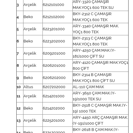
ARY-3320 ÇAMAŞIR
3
Arçelik
6212101000
MAK.YOÇ1 600 TEK SU
BKY-2312 C ÇAMAŞIR
4
Beko
6212102000
MAK.YOÇ1 600 TEK
ARY-3340 ÇAMAŞIR MAK.
5
Arçelik
6223201000
YOÇ1 800 TEK
BKY-2313 C ÇAMAŞIR
6
Beko
6223202000
MAK.YOÇ1 800 TEK
ARY-4250 ÇAM.MAK.(Y-
7
Arçelik
6209201000
181)1000 ÇİFT SU
ARY-4120 ÇAMAŞIR MAK.YOÇ1
8
Arçelik
6206201000
800 ÇİFT
BKY-2314 B ÇAMAŞIR
9
Beko
6206202000
MAK.YOÇ1 800 ÇİFT SU
10
Altus
6207202000
AL-110 ÇAM MAK
ARY-3650 ÇAM.MAK.(Y-
11
Arçelik
6214201000
19)1000 TEK SU
BKY-2518 C ÇAMAŞIR MAK.(Y-
12
Beko
6214202000
19) 1000 TEK
ARY-4450 ARÇ.ÇAMAŞIR MAK.
13
Arçelik
6225201000
(Y-191)1000 ÇİFT
BKY-2618 B ÇAM.MAK.(Y-
14
Beko
6225202000