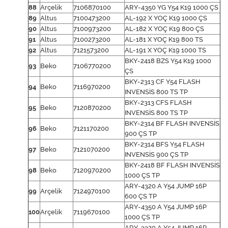
88
Arçelik
7106870100
ARY-4350 YG Y54 K19 1000 ÇS
89
Altus
7100473200
AL-192 X YOÇ K19 1000 ÇS
90
Altus
7100973200
AL-182 X YOÇ K19 800 ÇS
91
Altus
7100273200
AL-181 X YOÇ K19 800 TS
92
Altus
7121573200
AL-191 X YOÇ K19 1000 TS
BKY-2418 BZS Y54 K19 1000
93
Beko
7106770200
ÇS
BKY-2313 CF Y54 FLASH
94
Beko
7116970200
INVENSİS 800 TS TP
BKY-2313 CFS FLASH
95
Beko
7120870200
INVENSİS 800 TS TP
BKY-2314 BF FLASH INVENSİS
96
Beko
7121170200
900 ÇS TP
BKY-2314 BFS Y54 FLASH
97
Beko
7121070200
INVENSİS 900 ÇS TP
BKY-2418 BF FLASH INVENSİS
98
Beko
7120970200
1000 ÇS TP
ARY-4320 A Y54 JUMP 16P
99
Arçelik
7124970100
600 ÇS TP
ARY-4350 A Y54 JUMP 16P
100
Arçelik
7119670100
1000 ÇS TP
ARY-3320 A Y54 JUMP 16P