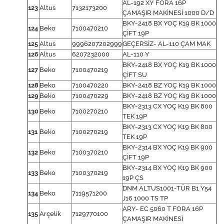
AL-192 XY FORA 16P
123
Altus
7132173200
ÇAMAŞIR MAKİNESİ 1000 D/D
BKY-2418 BX YOÇ K19 BK 1000
124
Beko
7100470210
ÇİFT 19P
125
Altus
9996207202999
GEÇERSİZ- AL-110 ÇAM MAK
126
Altus
6207232000
AL-110 Y
BKY-2418 BX YOÇ K19 BK 1000
127
Beko
7100470219
ÇİFT SU
128
Beko
7100470220
BKY-2418 BZ YOÇ K19 BK 1000
129
Beko
7100470229
BKY-2418 BZ YOÇ K19 BK 1000
BKY-2313 CX YOÇ K19 BK 800
130
Beko
7100270210
TEK 19P
BKY-2313 CX YOÇ K19 BK 800
131
Beko
7100270219
TEK 19P
BKY-2314 BX YOÇ K19 BK 900
132
Beko
7100370210
ÇİFT 19P
BKY-2314 BX YOÇ K19 BK 900
133
Beko
7100370219
19P ÇS
DNM ALTUS1001-TÜR B1 Y54
134
Beko
7119571200
J16 1000 TS TP
ARY- EC 5060 T FORA 16P
135
Arçelik
7129770100
ÇAMAŞIR MAKİNESİ