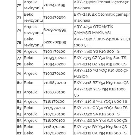
Arçelik
ARY-4340M Otomatik çamaşır
72
7100470199
revizyonlu
makinası
Beko
BKY-2418BX Otomatik çamaşır
73
7100470299
revizyonlu
makinası
Arçelik
ARY-4250 OTOMATİK
74
6209201999
revizyonlu
ÇAMAŞIR MAKİNASI
Beko
ARY-4340 / BKY-2418BP YOÇ1
75
6220702999
revizyonlu
1000 ÇİFT
76
Arçelik
7109370100
ARY-3340 YG K19 800 TS
77
Beko
7109370200
BKY-2313 CZ Y54 K19 800 TS
78
Beko
7109470200
BKY-2314 BZ Y54 K19 900 ÇS
ARY-4120 YG YOÇ K19 800 ÇF
79
Arçelik
7109270100
FUSİON
80
Beko
7106870200
BKY-2418 BZ Y54 K19 1000 ÇS
ARY-4340 YGS Y54 K19 1000
81
Arçelik
7106770100
ÇS
82
Arçelik
7118170100
ARY-3119 S Y54 YOÇ1 600 TS
83
Beko
7117970200
BKY-2012 C Y54 YOÇ1 600 TS
84
Arçelik
7107670100
ARY-3320 SA K19 600 TS
85
Arçelik
7118070100
ARY-4320 SA Y54 K19 600 ÇS
86
Beko
7118070200
BKY-2312 BY Y54 K19 600 ÇS
87
Beko
7107670200
BKY-2312 CA Y54 K19 600 TS