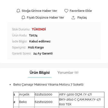
Stoğa Girince Haber Ver
Favorilere Ekle
Fiyatı Düşünce Haber Ver
Paylaş
Stok Durumu:
TÜKENDİ
Ürün Kodu:
T2074
İade Bilgisi:
Siparişiniz:
Hızlı Kargo
Garanti Süresi:
24 Ay Garanti
Ürün Bilgisi
Yorumlar
(0)
Beko Çamaşır Makinesi Yıkama Motoru 7 Soketli
1
Arçelik
6218101000
ARY-3200 OÇM. (Y-17)
BKY-2610 C ÇAM.MAK.(Y-17)
2
Beko
6218102000
600 TEK