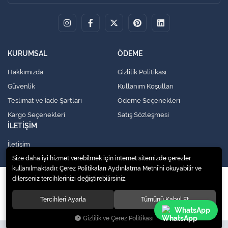
KURUMSAL
ÖDEME
Hakkımızda
Gizlilik Politikası
Güvenlik
Kullanım Koşulları
Teslimat ve İade Şartları
Ödeme Seçenekleri
Kargo Seçenekleri
Satış Sözleşmesi
İLETİŞİM
İletişim
Size daha iyi hizmet verebilmek için internet sitemizde çerezler
kullanılmaktadır. Çerez Politikaları Aydınlatma Metni’ni okuyabilir ve
dilerseniz tercihlerinizi değiştirebilirsiniz.
© 2020
Küresel Soğutma Sistemleri Yedek Parça San. Ve Tic. Ltd. Şti.
. Tüm
hakları saklıdır.
Tercihleri Ayarla
Tümünü Kabul Et
WhatsApp
Gizlilik ve Çerez Politikası
Site tasarımı tarafımızdan yapılmıştır.