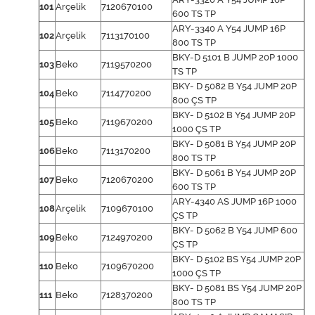
101
Arçelik
7120670100
600 TS TP
ARY-3340 A Y54 JUMP 16P
102
Arçelik
7113170100
800 TS TP
BKY-D 5101 B JUMP 20P 1000
103
Beko
7119570200
TS TP
BKY- D 5082 B Y54 JUMP 20P
104
Beko
7114770200
800 ÇS TP
BKY- D 5102 B Y54 JUMP 20P
105
Beko
7119670200
1000 ÇS TP
BKY- D 5081 B Y54 JUMP 20P
106
Beko
7113170200
800 TS TP
BKY- D 5061 B Y54 JUMP 20P
107
Beko
7120670200
600 TS TP
ARY-4340 AS JUMP 16P 1000
108
Arçelik
7109670100
ÇS TP
BKY- D 5062 B Y54 JUMP 600
109
Beko
7124970200
ÇS TP
BKY- D 5102 BS Y54 JUMP 20P
110
Beko
7109670200
1000 ÇS TP
BKY- D 5081 BS Y54 JUMP 20P
111
Beko
7128370200
800 TS TP