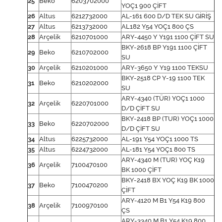
25
Beko
6203702000
YOÇ1 900 ÇİFT
26
Altus
6212732000
AL-161 600 D/D TEK SU GİRİŞ
27
Altus
6213732000
AL182 Y54 YOÇ1 800 ÇS
28
Arçelik
6210701000
ARY-4450 Y Y191 1100 ÇİFT SU
BKY-2618 BP Y191 1100 ÇİFT
29
Beko
6210702000
SU
30
Arçelik
6210201000
ARY-3650 Y Y19 1100 TEKSU
BKY-2518 CP Y-19 1100 TEK
31
Beko
6210202000
SU
ARY-4340 (TÜR) YOÇ1 1000
32
Arçelik
6220701000
D/D ÇİFT SU
BKY-2418 BP (TUR) YOÇ1 1000
33
Beko
6220702000
D/D ÇİFT SU
34
Altus
6225732000
AL-191 Y54 YOÇ1 1000 TS
35
Altus
6224732000
AL-181 Y54 YOÇ1 800 TS
ARY-4340 M (TUR) YOÇ K19
36
Arçelik
7100470100
BK 1000 ÇİFT
BKY-2418 BX YOÇ K19 BK 1000
37
Beko
7100470200
ÇİFT
ARY-4120 M B1 Y54 K19 800
38
Arçelik
7100970100
ÇS
ARY-3340 M B1 Y54 K19 800