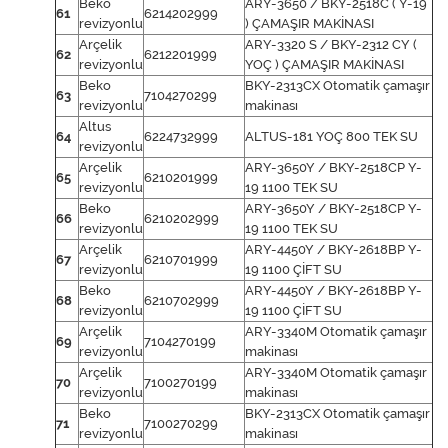
Beko
ARY-3650 / BKY-2518C ( Y-19
61
6214202999
revizyonlu
) ÇAMAŞIR MAKİNASI
Arçelik
ARY-3320 S / BKY-2312 CY (
62
6212201999
revizyonlu
YOÇ ) ÇAMAŞIR MAKİNASI
Beko
BKY-2313CX Otomatik çamaşır
63
7104270299
revizyonlu
makinası
Altus
64
6224732999
ALTUS-181 YOÇ 800 TEK SU
revizyonlu
Arçelik
ARY-3650Y / BKY-2518CP Y-
65
6210201999
revizyonlu
19 1100 TEK SU
Beko
ARY-3650Y / BKY-2518CP Y-
66
6210202999
revizyonlu
19 1100 TEK SU
Arçelik
ARY-4450Y / BKY-2618BP Y-
67
6210701999
revizyonlu
19 1100 ÇİFT SU
Beko
ARY-4450Y / BKY-2618BP Y-
68
6210702999
revizyonlu
19 1100 ÇİFT SU
Arçelik
ARY-3340M Otomatik çamaşır
69
7104270199
revizyonlu
makinası
Arçelik
ARY-3340M Otomatik çamaşır
70
7100270199
revizyonlu
makinası
Beko
BKY-2313CX Otomatik çamaşır
71
7100270299
revizyonlu
makinası