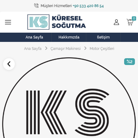
Müşteri Hizmetleri
+90 533 420 86 54
Tüm Kategoriler
Bulaşık Makinesi
Buzdolabı
Ana Sayfa
Hakkımızda
İletişim
Ana Sayfa
Çamaşır Makinesi
Motor Çeşitleri
Çamaşır Kurutma Makinesi
%2
Çamaşır Makinesi
Doğalgaz Sobası
Elektrikli Aksamlar
Elektrikli Süpürge
Fan
Fırın, Ocak ve Aspiratör