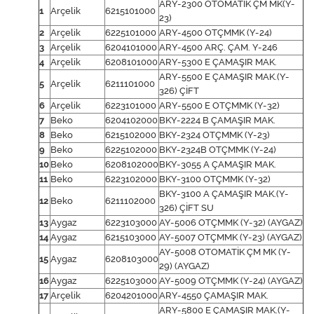
ARY-2300 OTOMATİK ÇM MK(Y-
1
Arçelik
6215101000
23)
2
Arçelik
6225101000
ARY-4500 OTÇMMK (Y-24)
3
Arçelik
6204101000
ARY-4500 ARÇ. ÇAM. Y-246
4
Arçelik
6208101000
ARY-5300 E ÇAMAŞIR MAK.
ARY-5500 E ÇAMAŞIR MAK.(Y-
5
Arçelik
6211101000
326) ÇİFT
6
Arçelik
6223101000
ARY-5500 E OTÇMMK (Y-32)
7
Beko
6204102000
BKY-2224 B ÇAMAŞIR MAK.
8
Beko
6215102000
BKY-2324 OTÇMMK (Y-23)
9
Beko
6225102000
BKY-2324B OTÇMMK (Y-24)
10
Beko
6208102000
BKY-3055 A ÇAMAŞIR MAK.
11
Beko
6223102000
BKY-3100 OTÇMMK (Y-32)
BKY-3100 A ÇAMAŞIR MAK.(Y-
12
Beko
6211102000
326) ÇİFT SU
13
Aygaz
6223103000
AY-5006 OTÇMMK (Y-32) (AYGAZ)
14
Aygaz
6215103000
AY-5007 OTÇMMK (Y-23) (AYGAZ)
AY-5008 OTOMATİK ÇM MK (Y-
15
Aygaz
6208103000
29) (AYGAZ)
16
Aygaz
6225103000
AY-5009 OTÇMMK (Y-24) (AYGAZ)
17
Arçelik
6204201000
ARY-4550 ÇAMAŞIR MAK.
ARY-5800 E ÇAMAŞIR MAK.(Y-