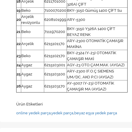
18
Arçelik
6211701000
326A) ÇİFT
19
Beko
7100070200
BKY-3150 Gümüş 1400 ÇİFT Su
Arçelik
20
6208101999
ARY-5300
revizyonlu
BKY-3150 Y326A 1400 ÇİFT
21
Beko
7111970200
BEYAZ RENK
ARY-2300 OTOMATİK ÇAMAŞIR
22
Arçelik
6215101170
MAKİNA
BKY-2324 (Y-23) OTOMATİK
23
Beko
6215102170
ÇAMAŞIR MAKİ
24
Aygaz
6215103001
AGY-23 OTO.ÇAM.MAK. (AYGAZ)
ARY-2300 (F.O.Ç SIEMENS
25
Aygaz
6215103100
UM/DC, AKO P.C) (AYGAZ)
AY-5007 (Y-23) OTOMATİK
26
Aygaz
6215103170
ÇAMAŞIR MA (AYGAZ)
Ürün Etiketleri
online yedek parça
,
yedek parça
,
beyaz eşya yedek parça