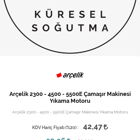
Kireç Önleme Ve Temizlik
Klima
Kombi
Kondansatör
Küçük Ev Aletleri
Musluk
Rezistanslar
Arçelik 2300 - 4500 - 5500E Çamaşır Makinesi
Soğutma Sistemleri
Yıkama Motoru
Arçelik 2300 - 4500 - 5500E Çamaşır Makinesi Yıkama Motoru
Şofben ve Termosifon
42,47
KDV Hariç Fiyatı (
%20
) :