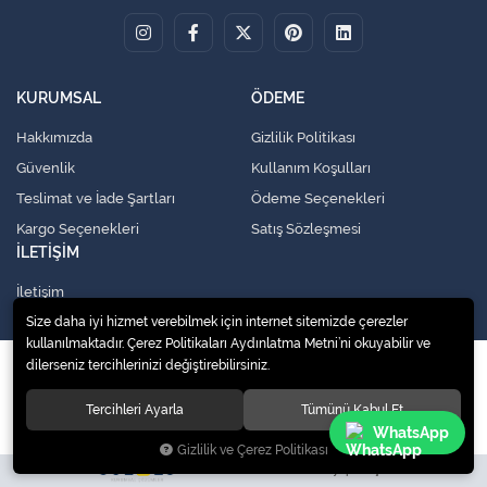
KURUMSAL
ÖDEME
Hakkımızda
Gizlilik Politikası
Güvenlik
Kullanım Koşulları
Teslimat ve İade Şartları
Ödeme Seçenekleri
Kargo Seçenekleri
Satış Sözleşmesi
İLETİŞİM
İletişim
Size daha iyi hizmet verebilmek için internet sitemizde çerezler
kullanılmaktadır. Çerez Politikaları Aydınlatma Metni’ni okuyabilir ve
dilerseniz tercihlerinizi değiştirebilirsiniz.
© 2020
Küresel Soğutma Sistemleri Yedek Parça San. Ve Tic. Ltd. Şti.
. Tüm
hakları saklıdır.
Tercihleri Ayarla
Tümünü Kabul Et
WhatsApp
Gizlilik ve Çerez Politikası
Site tasarımı tarafımızdan yapılmıştır.