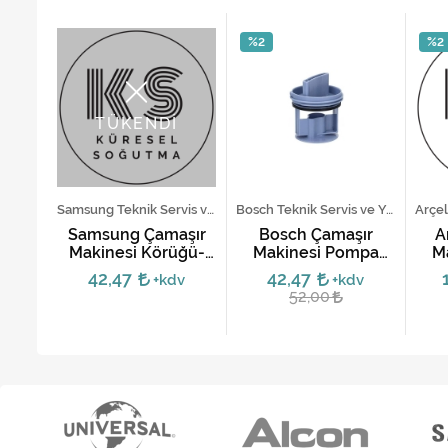
%2
%2
TÜKENDİ
Bosch Teknik Servis ve Yedek Parça Hizmetleri
Samsung Teknik Servis ve Yedek Parça Hizmetleri
Bosch Teknik Servis ve Yedek Parça Hizmetleri
ır
Samsung Çamaşır
Bosch Çamaşır
A
ük
Makinesi Körüğü-
Makinesi Pompa
M
0837
CM02SA10-K
Kapağı
M
42,47
42,47
v
+kdv
+kdv
52,00