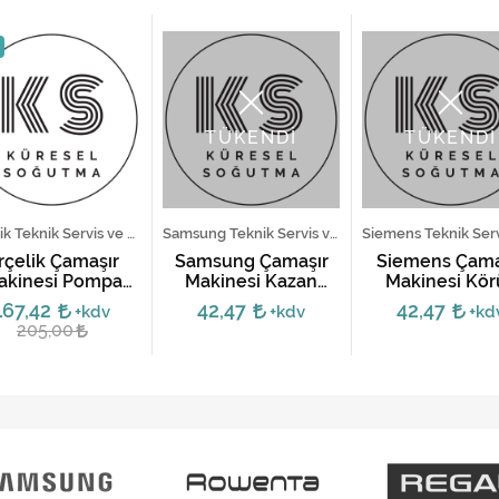
TÜKENDİ
TÜKENDİ
Arçelik Teknik Servis ve Yedek Parça Hizmetleri
Samsung Teknik Servis ve Yedek Parça Hizmetleri
rçelik Çamaşır
Samsung Çamaşır
Siemens Çama
akinesi Pompa
Makinesi Kazan
Makinesi Kör
otoru - Geçme
Körüğü - DC64-
Lastiği - 0066
167,42
42,47
42,47
+kdv
+kdv
+kd
03197A
205,00