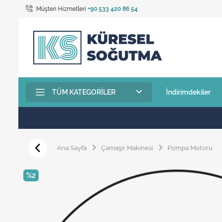
Müşteri Hizmetleri
+90 533 420 86 54
TÜM KATEGORILER
İndirimdekiler
Ana Sayfa
Çamaşır Makinesi
Pompa Motoru
%2