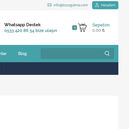
info@kssogutma.com
Hesabım
Kargo Bedava
Whatsapp Destek
Sepetim
0
2.500 TL ve üzeri
0533 420 86 54 bize ulaşın
0,00
siparişlerinizde
nlar
Blog