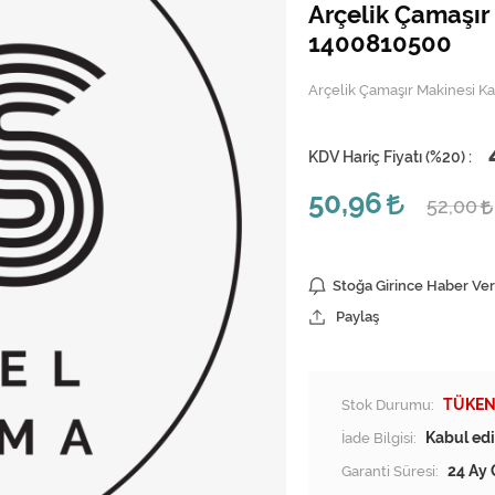
Arçelik Çamaşı
1400810500
Arçelik Çamaşır Makinesi 
KDV Hariç Fiyatı (
%20
) :
50,96
52,00
Stoğa Girince Haber Ver
Paylaş
Stok Durumu:
TÜKEN
İade Bilgisi:
Garanti Süresi:
24 Ay 